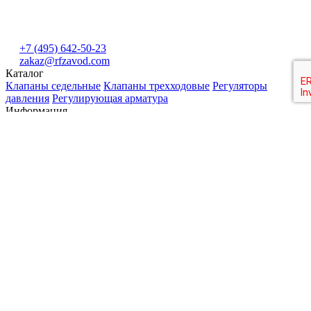
+7 (495) 642-50-23
zakaz@rfzavod.com
Каталог
Клапаны седельные
Клапаны трехходовые
Регуляторы
давления
Регулирующая арматура
Информация
Доставка и оплата
О нас
О бренде Shimge
Гарантия
Сервисный центр
Контакты
Официальный сайт © 2026 "АПГС". Продажа
трубопроводной арматуры в Москве с доставкой по России.
Цены, характеристики и таблицы аналогов продукции на
сайте носят исключительно информационный характер и не
являются публичной офертой.
Обратный звонок
Отправить запрос
Нажимая на кнопку "Отправить запрос", Вы даете свое
согласие на обработку Ваших персональных данных в