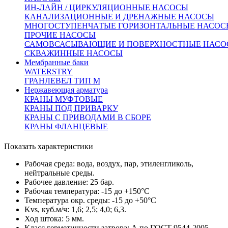
ИН-ЛАЙН / ЦИРКУЛЯЦИОННЫЕ НАСОСЫ
(цена с НДС)
КАНАЛИЗАЦИОННЫЕ И ДРЕНАЖНЫЕ НАСОСЫ
МНОГОСТУПЕНЧАТЫЕ ГОРИЗОНТАЛЬНЫЕ НАСОС
Детально
Запросить счёт
Купить в 1 клик
ПРОЧИЕ НАСОСЫ
САМОВСАСЫВАЮЩИЕ И ПОВЕРХНОСТНЫЕ НАСО
СКВАЖИННЫЕ НАСОСЫ
Мембранные баки
WATERSTRY
701585
ГРАНЛЕВЕЛ ТИП М
Нержавеющая арматура
Регулирующий клапан КПСР 110 Ду25
КРАНЫ МУФТОВЫЕ
КРАНЫ ПОД ПРИВАРКУ
Ру25 с эл. приводом AUMA ES05-11
КРАНЫ С ПРИВОДАМИ В СБОРЕ
чугунный
КРАНЫ ФЛАНЦЕВЫЕ
Показать характеристики
Рабочая среда:
вода, воздух, пар, этиленгликоль,
нейтральные среды.
Рабочее давление:
25 бар.
Рабочая температура:
-15 до +150°С
Температура окр. среды:
-15 до +50°С
Kvs, куб.м/ч:
1,6; 2,5; 4,0; 6,3.
Ход штока:
5 мм.
Класс герметичности затвора:
А по ГОСТ 9544-2005.