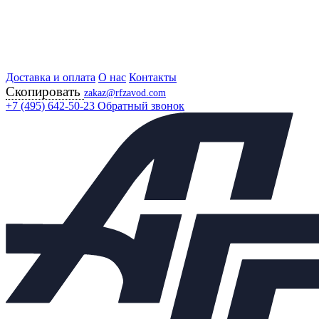
Доставка и оплата
Главная
О нас
Контакты
Скопировать
Продукция
zakaz@rfzavod.com
Регулирующая арматура
+7 (495) 642-50-23
Обратный звонок
Регулирующие клапаны
КПСР 110 РУ25 БЕЛАРУСЬ
КПСР 110 РУ25 БЕЛАРУСЬ
Каталог
Подбор параметров
Цена
От
До