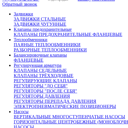
Обратный звонок
Задвижки
701583
ЗАДВИЖКИ СТАЛЬНЫЕ
ЗАДВИЖКИ ЧУГУННЫЕ
Регулирующий клапан КПСР 110 Ду20
Клапаны предохранительные
Ру25 с эл. приводом AUMA ES05-11
КЛАПАНЫ ПРЕДОХРАНИТЕЛЬНЫЕ ФЛАНЦЕВЫЕ
Теплообменники
чугунный
ПАЯНЫЕ ТЕПЛООБМЕННИКИ
РАЗБОРНЫЕ ТЕПЛООБМЕННИКИ
Показать характеристики
Балансировочные клапаны
ФЛАНЦЕВЫЕ
Рабочая среда:
вода, воздух, пар, этиленгликоль,
Регулирующая арматура
нейтральные среды.
КЛАПАНЫ СЕДЕЛЬНЫЕ
Рабочее давление:
25 бар.
КЛАПАНЫ ТРЁХХОДОВЫЕ
Рабочая температура:
-15 до +150°С
РЕГУЛИРУЮЩИЕ КЛАПАНЫ
Температура окр. среды:
-15 до +50°С
РЕГУЛЯТОРЫ "ДО СЕБЯ"
Kvs, куб.м/ч:
1,6; 2,5; 4,0; 6,3.
РЕГУЛЯТОРЫ "ПОСЛЕ СЕБЯ"
Ход штока:
5 мм.
РЕГУЛЯТОРЫ ДАВЛЕНИЯ
Класс герметичности затвора:
А по ГОСТ 9544-2005.
РЕГУЛЯТОРЫ ПЕРЕПАДА ДАВЛЕНИЯ
Управление:
Электропривод AUMA ES05
ЭЛЕКТРОПНЕВМАТИЧЕСКИЕ ПОЗИЦИОНЕРЫ
Производство:
Беларусь.
Насосы
Вес:
7,0 кг.
ВЕРТИКАЛЬНЫЕ МНОГОСТУПЕНЧАТЫЕ НАСОСЫ
ГОРИЗОНТАЛЬНЫЕ ЦЕНТРОБЕЖНЫЕ (МОНОБЛОЧН
38 694 руб.
НАСОСЫ