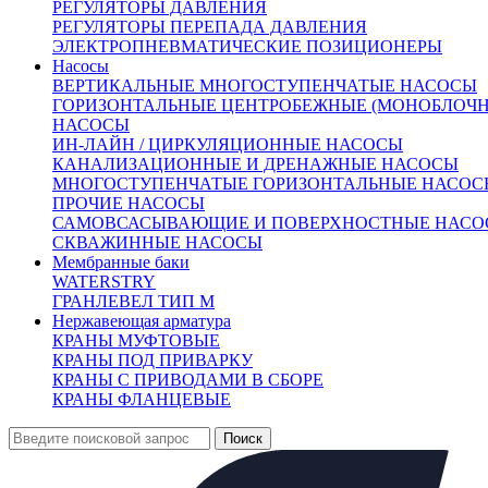
РЕГУЛЯТОРЫ ДАВЛЕНИЯ
Задвижки
+
РЕГУЛЯТОРЫ ПЕРЕПАДА ДАВЛЕНИЯ
Клапаны предохранительные
+
ЭЛЕКТРОПНЕВМАТИЧЕСКИЕ ПОЗИЦИОНЕРЫ
Теплообменники
+
Насосы
Балансировочные клапаны
+
ВЕРТИКАЛЬНЫЕ МНОГОСТУПЕНЧАТЫЕ НАСОСЫ
ГОРИЗОНТАЛЬНЫЕ ЦЕНТРОБЕЖНЫЕ (МОНОБЛОЧН
Регулирующая арматура
−
НАСОСЫ
Клапаны седельные
+
ИН-ЛАЙН / ЦИРКУЛЯЦИОННЫЕ НАСОСЫ
Клапаны трёхходовые
+
КАНАЛИЗАЦИОННЫЕ И ДРЕНАЖНЫЕ НАСОСЫ
Регулирующие клапаны
МНОГОСТУПЕНЧАТЫЕ ГОРИЗОНТАЛЬНЫЕ НАСОС
Регуляторы "до себя"
ПРОЧИЕ НАСОСЫ
Регуляторы "после себя"
САМОВСАСЫВАЮЩИЕ И ПОВЕРХНОСТНЫЕ НАСО
Регуляторы давления
СКВАЖИННЫЕ НАСОСЫ
Регуляторы перепада давления
Мембранные баки
Электропневматические позиционеры
WATERSTRY
Насосы
+
ГРАНЛЕВЕЛ ТИП М
Мембранные баки
+
Нержавеющая арматура
Нержавеющая арматура
+
КРАНЫ МУФТОВЫЕ
КРАНЫ ПОД ПРИВАРКУ
КРАНЫ С ПРИВОДАМИ В СБОРЕ
КРАНЫ ФЛАНЦЕВЫЕ
701581
Регулирующий клапан КПСР 110 Ду15