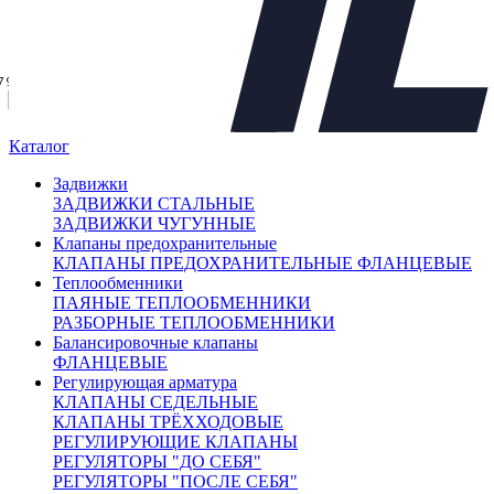
7 986
40 257.50
42 529
44 800.50
47 0
Каталог
Диаметры
Задвижки
Давление
ЗАДВИЖКИ СТАЛЬНЫЕ
Температура
ЗАДВИЖКИ ЧУГУННЫЕ
Клапаны предохранительные
Корпус
КЛАПАНЫ ПРЕДОХРАНИТЕЛЬНЫЕ ФЛАНЦЕВЫЕ
Страна
Теплообменники
Производитель
ПАЯНЫЕ ТЕПЛООБМЕННИКИ
РАЗБОРНЫЕ ТЕПЛООБМЕННИКИ
Балансировочные клапаны
ФЛАНЦЕВЫЕ
Регулирующая арматура
X
КЛАПАНЫ СЕДЕЛЬНЫЕ
КЛАПАНЫ ТРЁХХОДОВЫЕ
Каталог продукции
РЕГУЛИРУЮЩИЕ КЛАПАНЫ
РЕГУЛЯТОРЫ "ДО СЕБЯ"
РЕГУЛЯТОРЫ "ПОСЛЕ СЕБЯ"