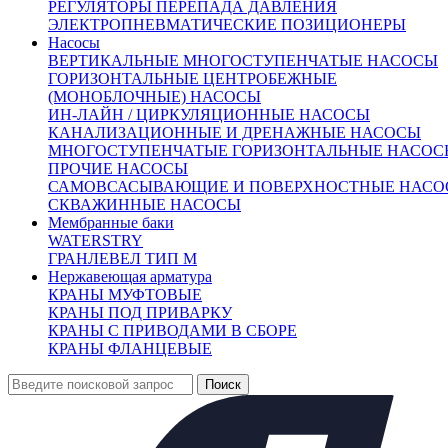
РЕГУЛЯТОРЫ ПЕРЕПАДА ДАВЛЕНИЯ
A40 РУ10 С ПРИВОДОМ ГЗ КИТАЙ
ЭЛЕКТРОПНЕВМАТИЧЕСКИЕ ПОЗИЦИОНЕРЫ
A40 РУ16 КИТАЙ
Насосы
A40 РУ16 ПОЖАРНАЯ С ИНДИКАТОРОМ КИТАЙ
ВЕРТИКАЛЬНЫЕ МНОГОСТУПЕНЧАТЫЕ НАСОСЫ
A40 РУ16 С ПРИВОДОМ ГЗ КИТАЙ
ГОРИЗОНТАЛЬНЫЕ ЦЕНТРОБЕЖНЫЕ
KR РУ10 РОССИЯ
(МОНОБЛОЧНЫЕ) НАСОСЫ
KR РУ16 РОССИЯ
ИН-ЛАЙН / ЦИРКУЛЯЦИОННЫЕ НАСОСЫ
KR-A РОССИЯ
КАНАЛИЗАЦИОННЫЕ И ДРЕНАЖНЫЕ НАСОСЫ
KR12 С ГЗ РОССИЯ
МНОГОСТУПЕНЧАТЫЕ ГОРИЗОНТАЛЬНЫЕ НАСОС
SGV КИТАЙ
ПРОЧИЕ НАСОСЫ
T-1430 ТУРЦИЯ
САМОВСАСЫВАЮЩИЕ И ПОВЕРХНОСТНЫЕ НАСО
VOC 4241 С ГЗ ФРАНЦИЯ
СКВАЖИННЫЕ НАСОСЫ
VOC 4241 ФРАНЦИЯ
Мембранные баки
ВОДОПРИБОР
WATERSTRY
Рабочее давление 10
ГРАНЛЕВЕЛ ТИП М
Рабочее давление 16
Нержавеющая арматура
Клапаны предохранительные
+
КРАНЫ МУФТОВЫЕ
Теплообменники
+
КРАНЫ ПОД ПРИВАРКУ
Балансировочные клапаны
+
КРАНЫ С ПРИВОДАМИ В СБОРЕ
КРАНЫ ФЛАНЦЕВЫЕ
Регулирующая арматура
+
Насосы
+
Мембранные баки
+
Нержавеющая арматура
+