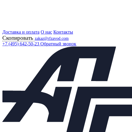
Доставка и оплата
Главная
О нас
Контакты
Скопировать
Продукция
zakaz@rfzavod.com
Задвижки
+7 (495) 642-50-23
Обратный звонок
Задвижки чугунные
2511 ПОЛЬША
2511 ПОЛЬША
Каталог
Подбор параметров
X
Каталог продукции
Задвижки
−