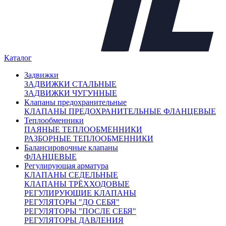
Задвижки стальные
+
Задвижки чугунные
−
101 РОССИЯ
111UG ПОЛЬША
2102 ИСПАНИЯ
2511 ПОЛЬША
Каталог
2911 ПОЛЬША
30Ч39Р (МЗВ) РОССИЯ
Задвижки
30Ч39Р (МЗВГ) РОССИЯ
ЗАДВИЖКИ СТАЛЬНЫЕ
30Ч39Р КИТАЙ
ЗАДВИЖКИ ЧУГУННЫЕ
30Ч39Р ЛШТИ (МЗВ) РОССИЯ
Клапаны предохранительные
30Ч39Р ЛШТИ (МЗВГ) РОССИЯ
КЛАПАНЫ ПРЕДОХРАНИТЕЛЬНЫЕ ФЛАНЦЕВЫЕ
30Ч39Р РОССИЯ
Теплообменники
30Ч6БР РОССИЯ
ПАЯНЫЕ ТЕПЛООБМЕННИКИ
30Ч7БК РОССИЯ
РАЗБОРНЫЕ ТЕПЛООБМЕННИКИ
30Ч906БР РОССИЯ
Балансировочные клапаны
30Ч906БР С ПРИВОДОМ ГЗ РОССИЯ
ФЛАНЦЕВЫЕ
30Ч939Р С ПРИВОДОМ ГЗ РОССИЯ
Регулирующая арматура
47GV РУ10 ПОЛЬША
КЛАПАНЫ СЕДЕЛЬНЫЕ
47GV РУ16 ПОЛЬША
КЛАПАНЫ ТРЁХХОДОВЫЕ
47GVA РУ10 ПОД ПРИВОД ПОЛЬША
РЕГУЛИРУЮЩИЕ КЛАПАНЫ
47GVA РУ16 ПОД ПРИВОД ПОЛЬША
РЕГУЛЯТОРЫ "ДО СЕБЯ"
6000 ТУРЦИЯ
РЕГУЛЯТОРЫ "ПОСЛЕ СЕБЯ"
A40 РУ10 КИТАЙ
РЕГУЛЯТОРЫ ДАВЛЕНИЯ
A40 РУ10 ПОЖАРНАЯ С ИНДИКАТОРОМ КИТАЙ