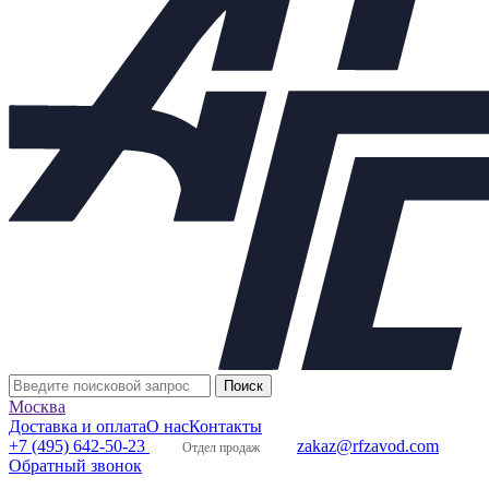
Клапан RV-103 с приводом PTN 2,20
(2000H) KVS=10 Ду25 Ру16
Показать характеристики
Рабочая среда:
Вода, этиленгликоль до 40проц., воздух,
газ и пар без абразивных частиц, а также другие среды,
совместимые с материалом внутренних частей клапана.
Кислотность среды и щелочные свойства должны быть
в диапазоне рН 4,5 – 9,5.
Рабочее давление:
до 16 бар
Температура рабочей среды:
до + 150 °С
Производство:
Польша
Вес:
5,5 кг
60 654 руб.
(цена с НДС)
Москва
Детально
Запросить счёт
Купить в 1 клик
Доставка и оплата
О нас
Контакты
+7 (495) 642-50-23
zakaz@rfzavod.com
Отдел продаж
Обратный звонок