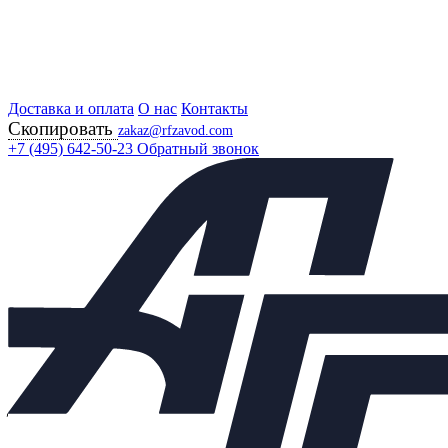
Доставка и оплата
Главная
О нас
Контакты
Скопировать
Продукция
zakaz@rfzavod.com
Регулирующая арматура
+7 (495) 642-50-23
Обратный звонок
Регулирующие клапаны
RV-103 С ПРИВОДОМ PTN ПОЛЬША
RV-103 С ПРИВОДОМ PTN
ПОЛЬША
Каталог
Подбор параметров
Цена
От
До
60 654