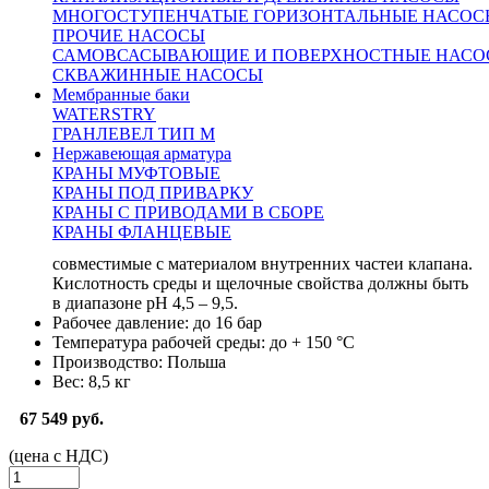
МНОГОСТУПЕНЧАТЫЕ ГОРИЗОНТАЛЬНЫЕ НАСОС
ПРОЧИЕ НАСОСЫ
САМОВСАСЫВАЮЩИЕ И ПОВЕРХНОСТНЫЕ НАСО
700009
СКВАЖИННЫЕ НАСОСЫ
Мембранные баки
Клапан RV-103 с приводом PTN 2,20
WATERSTRY
ГРАНЛЕВЕЛ ТИП М
(2000H) KVS=25 Ду40 Ру16
Нержавеющая арматура
КРАНЫ МУФТОВЫЕ
Показать характеристики
КРАНЫ ПОД ПРИВАРКУ
КРАНЫ С ПРИВОДАМИ В СБОРЕ
Рабочая среда:
Вода, этиленгликоль до 40проц., воздух,
КРАНЫ ФЛАНЦЕВЫЕ
газ и пар без абразивных частиц, а также другие среды,
совместимые с материалом внутренних частей клапана.
Кислотность среды и щелочные свойства должны быть
в диапазоне рН 4,5 – 9,5.
Рабочее давление:
до 16 бар
Температура рабочей среды:
до + 150 °С
Производство:
Польша
Вес:
8,5 кг
67 549 руб.
(цена с НДС)