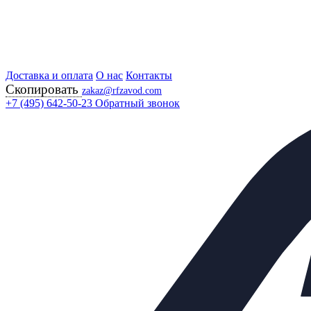
Доставка и оплата
Главная
О нас
Контакты
Скопировать
Продукция
zakaz@rfzavod.com
Теплообменники
+7 (495) 642-50-23
Обратный звонок
РАЗБОРНЫЕ ТЕПЛООБМЕННИКИ
Теплообменник СН-с-0,2
Каталог
X
Каталог продукции
Задвижки
+
Клапаны предохранительные
+
Теплообменники
−
ПАЯНЫЕ ТЕПЛООБМЕННИКИ