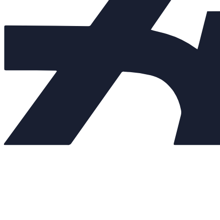
РАЗБОРНЫЕ ТЕПЛООБМЕННИКИ
Балансировочные клапаны
+
Регулирующая арматура
+
Насосы
+
Мембранные баки
+
Нержавеющая арматура
+
Арт. 15007
Внешний вид товара, размеры, количество и параметры
монтажных элементов зависят от выбранных характеристик
конкретного товара и могут отличаться от изображения
на сайте.
Характеристики:
Условное давление: 1,6 МПа
Максимальная рабочая температура: 180 °C
Максимальное число пластин (секций): 175 шт.
Максимальная площадь теплообмена: 70 м²
Максимальный диаметр патрубков: 80 мм
Толщина пластины: 0,7 мм
Тип пластины по сопротивлению: один тип
Удельная эффективность теплообмена: 0,7 – 0,9