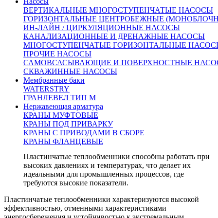
Насосы
означает, что они способны передавать большое
ВЕРТИКАЛЬНЫЕ МНОГОСТУПЕНЧАТЫЕ НАСОСЫ
количество тепла за короткий промежуток времени.
ГОРИЗОНТАЛЬНЫЕ ЦЕНТРОБЕЖНЫЕ (МОНОБЛОЧ
Энергосбережение. Благодаря своей конструкции и
ИН-ЛАЙН / ЦИРКУЛЯЦИОННЫЕ НАСОСЫ
эффективности теплообмена, пластинчатые
КАНАЛИЗАЦИОННЫЕ И ДРЕНАЖНЫЕ НАСОСЫ
теплообменники могут значительно снизить затраты на
МНОГОСТУПЕНЧАТЫЕ ГОРИЗОНТАЛЬНЫЕ НАСОС
энергию и повысить энергосбережение. Это особенно
ПРОЧИЕ НАСОСЫ
важно в промышленных процессах, где эффективность
САМОВСАСЫВАЮЩИЕ И ПОВЕРХНОСТНЫЕ НАСО
теплообмена имеет решающее значение для экономии
СКВАЖИННЫЕ НАСОСЫ
ресурсов.
Мембранные баки
Модульность и масштабируемость. Пластинчатые
WATERSTRY
теплообменники имеют модульную конструкцию, что
ГРАНЛЕВЕЛ ТИП М
позволяет легко увеличивать или уменьшать площадь
Нержавеющая арматура
теплообмена в зависимости от потребностей процесса.
КРАНЫ МУФТОВЫЕ
Они также могут быть скомпонованы внутри рамы или
КРАНЫ ПОД ПРИВАРКУ
корпуса, чтобы создать компактное и простое в
КРАНЫ С ПРИВОДАМИ В СБОРЕ
обслуживании оборудование.
КРАНЫ ФЛАНЦЕВЫЕ
Устойчивость к высоким давлениям и температурам.
Пластинчатые теплообменники способны работать при
высоких давлениях и температурах, что делает их
идеальными для промышленных процессов, где
требуются высокие показатели.
Пластинчатые теплообменники характеризуются высокой
эффективностью, отменными характеристиками
энергосбережения и устойчивостью к экстремальным