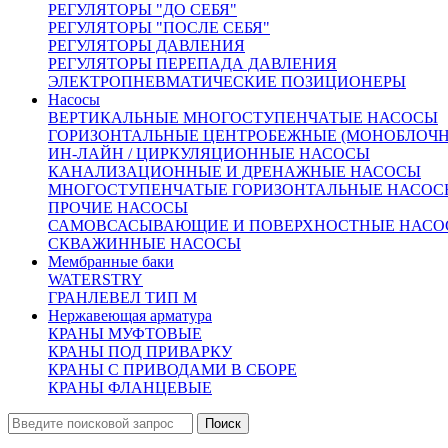
Описание
РЕГУЛЯТОРЫ "ДО СЕБЯ"
РЕГУЛЯТОРЫ "ПОСЛЕ СЕБЯ"
РЕГУЛЯТОРЫ ДАВЛЕНИЯ
РЕГУЛЯТОРЫ ПЕРЕПАДА ДАВЛЕНИЯ
ЭЛЕКТРОПНЕВМАТИЧЕСКИЕ ПОЗИЦИОНЕРЫ
Насосы
СН-0,04
СН-0,08
СН-0,15
СН-0,2
СН-
ВЕРТИКАЛЬНЫЕ МНОГОСТУПЕНЧАТЫЕ НАСОСЫ
ГОРИЗОНТАЛЬНЫЕ ЦЕНТРОБЕЖНЫЕ (МОНОБЛОЧ
ИН-ЛАЙН / ЦИРКУЛЯЦИОННЫЕ НАСОСЫ
Условное
1,6
КАНАЛИЗАЦИОННЫЕ И ДРЕНАЖНЫЕ НАСОСЫ
давление,МПа
МНОГОСТУПЕНЧАТЫЕ ГОРИЗОНТАЛЬНЫЕ НАСОС
ПРОЧИЕ НАСОСЫ
САМОВСАСЫВАЮЩИЕ И ПОВЕРХНОСТНЫЕ НАСО
Максимальная
СКВАЖИННЫЕ НАСОСЫ
рабочая
180
Мембранные баки
температура,°С
WATERSTRY
ГРАНЛЕВЕЛ ТИП М
Нержавеющая арматура
Максимальное
КРАНЫ МУФТОВЫЕ
число пластин
125
200
240
175
250
КРАНЫ ПОД ПРИВАРКУ
(секций), шт
КРАНЫ С ПРИВОДАМИ В СБОРЕ
КРАНЫ ФЛАНЦЕВЫЕ
Максимальная
площадь
5
16
36
70
65
теплообмена, м2