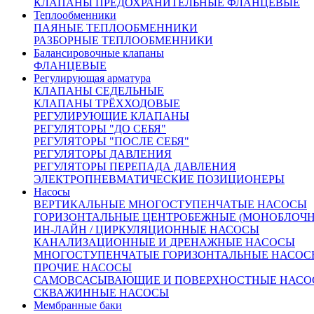
Внешний вид товара, размеры, количество и параметры
КЛАПАНЫ ПРЕДОХРАНИТЕЛЬНЫЕ ФЛАНЦЕВЫЕ
монтажных элементов зависят от выбранных характеристик
Теплообменники
конкретного товара и могут отличаться от изображения
ПАЯНЫЕ ТЕПЛООБМЕННИКИ
на сайте.
РАЗБОРНЫЕ ТЕПЛООБМЕННИКИ
Количество:
Балансировочные клапаны
ФЛАНЦЕВЫЕ
Регулирующая арматура
КЛАПАНЫ СЕДЕЛЬНЫЕ
КЛАПАНЫ ТРЁХХОДОВЫЕ
РЕГУЛИРУЮЩИЕ КЛАПАНЫ
РЕГУЛЯТОРЫ "ДО СЕБЯ"
От 54 422 руб.
РЕГУЛЯТОРЫ "ПОСЛЕ СЕБЯ"
(цена с НДС)
РЕГУЛЯТОРЫ ДАВЛЕНИЯ
Запросить счёт
Купить в 1 клик
РЕГУЛЯТОРЫ ПЕРЕПАДА ДАВЛЕНИЯ
Другие диаметры:
ЭЛЕКТРОПНЕВМАТИЧЕСКИЕ ПОЗИЦИОНЕРЫ
Насосы
Ду15
53414.00
Ду20
54422.00
Ду25
55094.00
Ду32
58440.00
ВЕРТИКАЛЬНЫЕ МНОГОСТУПЕНЧАТЫЕ НАСОСЫ
Ду40
61478.00
Ду50
63830.00
Ду65
75450.00
Ду80
80840.00
ГОРИЗОНТАЛЬНЫЕ ЦЕНТРОБЕЖНЫЕ (МОНОБЛОЧ
Ду100
89940.00
Ду125
146990.00
Ду150
281390.00
Ду200
ИН-ЛАЙН / ЦИРКУЛЯЦИОННЫЕ НАСОСЫ
548790.00
КАНАЛИЗАЦИОННЫЕ И ДРЕНАЖНЫЕ НАСОСЫ
Характеристики
МНОГОСТУПЕНЧАТЫЕ ГОРИЗОНТАЛЬНЫЕ НАСОС
Доставка и оплата:
ПРОЧИЕ НАСОСЫ
Похожие товары:
САМОВСАСЫВАЮЩИЕ И ПОВЕРХНОСТНЫЕ НАСО
СКВАЖИННЫЕ НАСОСЫ
Описание
Мембранные баки