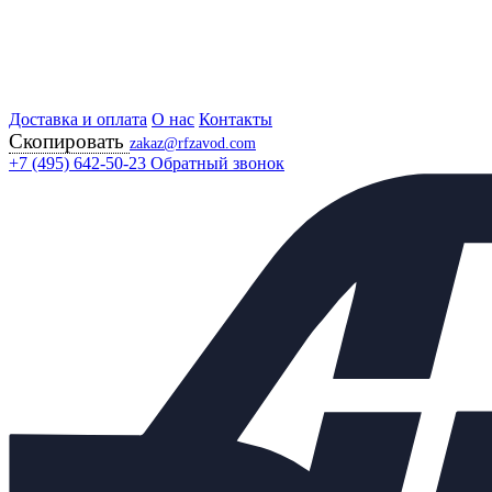
Доставка и оплата
Главная
О нас
Контакты
Скопировать
Продукция
zakaz@rfzavod.com
Регулирующая арматура
+7 (495) 642-50-23
Обратный звонок
Регуляторы "после себя"
УРРД (РПД) НО ВОДЯНОЙ ПАР РОССИЯ
Регулятор расхода и
давления УРРД (РПД)
&quot;после себя&quot; НО
Ду20 Ру25 стальной до 220
град.
Каталог
X