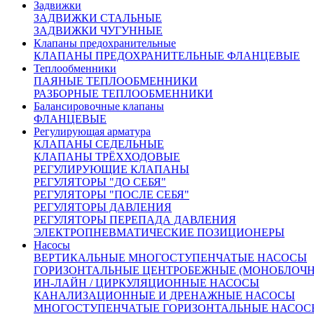
Задвижки
МКАД
ЗАДВИЖКИ СТАЛЬНЫЕ
Бесплатная доставка до пункта приема/выдачи транспортной
ЗАДВИЖКИ ЧУГУННЫЕ
компании
Клапаны предохранительные
Доставка по Москве и области от 2000 рублей
КЛАПАНЫ ПРЕДОХРАНИТЕЛЬНЫЕ ФЛАНЦЕВЫЕ
Курьерская – наш менеджер оформит Вам доставку товара
Теплообменники
курьером.
После комплектации заказа на складе, Курьерская
ПАЯНЫЕ ТЕПЛООБМЕННИКИ
служба свяжется с вами и уточнит детали доставки.
РАЗБОРНЫЕ ТЕПЛООБМЕННИКИ
По России:
Балансировочные клапаны
С помощью крупнейших транспортных компаний мы
ФЛАНЦЕВЫЕ
доставим ваш груз в любую точку России.
Регулирующая арматура
Сроки доставки:
КЛАПАНЫ СЕДЕЛЬНЫЕ
Все вопросы по доставке вы можете задать нашим
КЛАПАНЫ ТРЁХХОДОВЫЕ
менеджерам
РЕГУЛИРУЮЩИЕ КЛАПАНЫ
Москва и Московская область 3 рабочих дня
РЕГУЛЯТОРЫ "ДО СЕБЯ"
Доставка в другие регионы России рассчитывается
РЕГУЛЯТОРЫ "ПОСЛЕ СЕБЯ"
индивидуально, с учетом удаленности и ваших пожеланий
РЕГУЛЯТОРЫ ДАВЛЕНИЯ
Похожие товары:
РЕГУЛЯТОРЫ ПЕРЕПАДА ДАВЛЕНИЯ
ЭЛЕКТРОПНЕВМАТИЧЕСКИЕ ПОЗИЦИОНЕРЫ
Арт. 150164
Насосы
Нет в наличии
ВЕРТИКАЛЬНЫЕ МНОГОСТУПЕНЧАТЫЕ НАСОСЫ
DN 300
ГОРИЗОНТАЛЬНЫЕ ЦЕНТРОБЕЖНЫЕ (МОНОБЛОЧ
825 000 руб.
ИН-ЛАЙН / ЦИРКУЛЯЦИОННЫЕ НАСОСЫ
КАНАЛИЗАЦИОННЫЕ И ДРЕНАЖНЫЕ НАСОСЫ
МНОГОСТУПЕНЧАТЫЕ ГОРИЗОНТАЛЬНЫЕ НАСОС