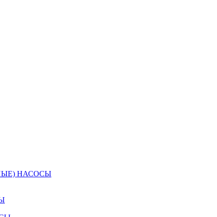
НЫЕ) НАСОСЫ
Ы