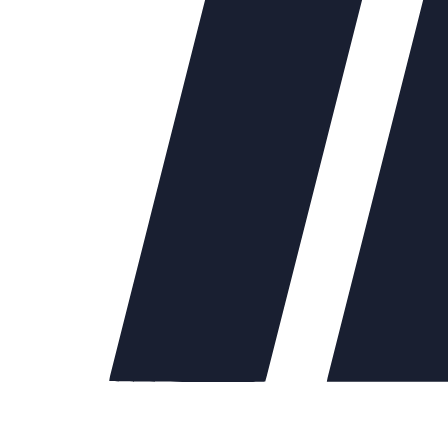
40
61478.00
Ду50
63830.00
Ду65
75450.00
Ду80
80840.00
Ду100
89