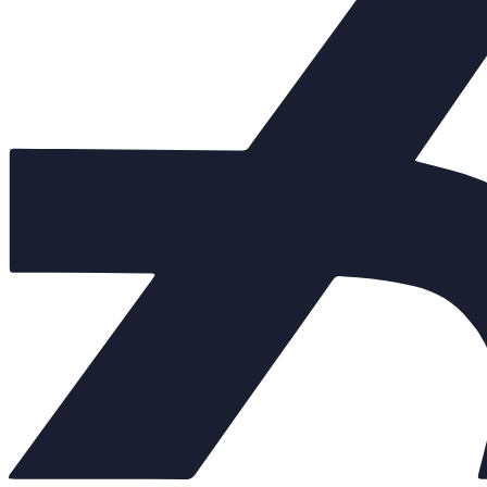
Клапаны предохранительные
+
Теплообменники
+
Балансировочные клапаны
+
Регулирующая арматура
−
Клапаны седельные
+
Клапаны трёхходовые
+
Регулирующие клапаны
Регуляторы "до себя"
Регуляторы "после себя"
Регуляторы давления
Регуляторы перепада давления
Электропневматические позиционеры
Насосы
+
Мембранные баки
+
Нержавеющая арматура
+
Арт. 702447
Внешний вид товара, размеры, количество и параметры монтажн
Количество: