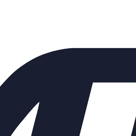
и давления УРРД (РПД) &quot;
до 220 град.