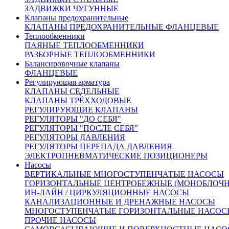
Зона пропорциональности:
16% от верхнего
ЗАДВИЖКИ ЧУГУННЫЕ
предела настройки.
Клапаны предохранительные
Зона нечувствительности:
2,5% от верхнего
КЛАПАНЫ ПРЕДОХРАНИТЕЛЬНЫЕ ФЛАНЦЕВЫЕ
предела настройки.
Теплообменники
Производство:
Россия.
ПАЯНЫЕ ТЕПЛООБМЕННИКИ
Вес:
140,0 кг.
РАЗБОРНЫЕ ТЕПЛООБМЕННИКИ
Балансировочные клапаны
ФЛАНЦЕВЫЕ
Размеры и Kvy:
Регулирующая арматура
КЛАПАНЫ СЕДЕЛЬНЫЕ
КЛАПАНЫ ТРЁХХОДОВЫЕ
Kvy=250 м³/ч
РЕГУЛИРУЮЩИЕ КЛАПАНЫ
Высота=1150 мм
РЕГУЛЯТОРЫ "ДО СЕБЯ"
Строительная длина=600 мм
РЕГУЛЯТОРЫ "ПОСЛЕ СЕБЯ"
РЕГУЛЯТОРЫ ДАВЛЕНИЯ
РЕГУЛЯТОРЫ ПЕРЕПАДА ДАВЛЕНИЯ
Материалы основных деталей
ЭЛЕКТРОПНЕВМАТИЧЕСКИЕ ПОЗИЦИОНЕРЫ
Насосы
ВЕРТИКАЛЬНЫЕ МНОГОСТУПЕНЧАТЫЕ НАСОСЫ
1
Корпус - Сталь 35Л (GS-52)
ГОРИЗОНТАЛЬНЫЕ ЦЕНТРОБЕЖНЫЕ (МОНОБЛОЧ
2
Седло - Латунь ЛС59 (CuZn38Pb1, CW607N)
ИН-ЛАЙН / ЦИРКУЛЯЦИОННЫЕ НАСОСЫ
3
Плунжер - Сталь 40Х13 (X40Cr13)
КАНАЛИЗАЦИОННЫЕ И ДРЕНАЖНЫЕ НАСОСЫ
4
Шток
МНОГОСТУПЕНЧАТЫЕ ГОРИЗОНТАЛЬНЫЕ НАСОС
5
Уплотнение сальникового узла - PTFE
ПРОЧИЕ НАСОСЫ
6
Привод гидравлический мембранный