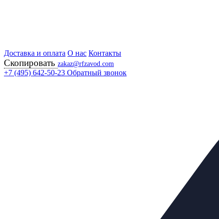
Доставка и оплата
Главная
О нас
Контакты
Скопировать
Продукция
zakaz@rfzavod.com
Регулирующая арматура
+7 (495) 642-50-23
Обратный звонок
Регуляторы "после себя"
УРРД (РПД) НО ВОДЯНОЙ ПАР РОССИЯ
Регулятор расхода 
Ду200 Ру25 стальной 
Каталог
X
Каталог продукции
Задвижки
+