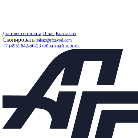
Доставка и оплата
Главная
О нас
Контакты
Скопировать
Продукция
zakaz@rfzavod.com
Регулирующая арматура
+7 (495) 642-50-23
Обратный звонок
Регуляторы "после себя"
УРРД (РПД) НО РУ25 РОССИЯ
Регулятор расхода и давления УРРД (РПД) &quot;после
себя&quot; НО Ду150 Ру25 стальной до 150 град.
Каталог
X
Каталог продукции
Задвижки
+
Клапаны предохранительные
+
Теплообменники
+
Балансировочные клапаны
+