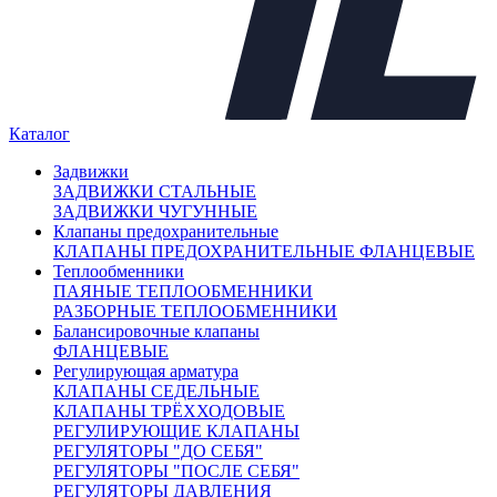
Регулирующая арматура
−
Клапаны седельные
+
Клапаны трёхходовые
+
Регулирующие клапаны
Регуляторы "до себя"
Регуляторы "после себя"
Каталог
Регуляторы давления
Регуляторы перепада давления
Задвижки
Электропневматические позиционеры
ЗАДВИЖКИ СТАЛЬНЫЕ
Насосы
+
ЗАДВИЖКИ ЧУГУННЫЕ
Клапаны предохранительные
Мембранные баки
+
КЛАПАНЫ ПРЕДОХРАНИТЕЛЬНЫЕ ФЛАНЦЕВЫЕ
Нержавеющая арматура
+
Теплообменники
ПАЯНЫЕ ТЕПЛООБМЕННИКИ
Арт. 702438
РАЗБОРНЫЕ ТЕПЛООБМЕННИКИ
Балансировочные клапаны
ФЛАНЦЕВЫЕ
Регулирующая арматура
КЛАПАНЫ СЕДЕЛЬНЫЕ
КЛАПАНЫ ТРЁХХОДОВЫЕ
РЕГУЛИРУЮЩИЕ КЛАПАНЫ
РЕГУЛЯТОРЫ "ДО СЕБЯ"
РЕГУЛЯТОРЫ "ПОСЛЕ СЕБЯ"
РЕГУЛЯТОРЫ ДАВЛЕНИЯ