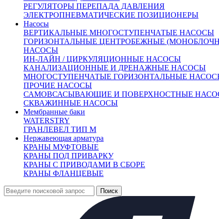
РЕГУЛЯТОРЫ ПЕРЕПАДА ДАВЛЕНИЯ
ЭЛЕКТРОПНЕВМАТИЧЕСКИЕ ПОЗИЦИОНЕРЫ
Насосы
ВЕРТИКАЛЬНЫЕ МНОГОСТУПЕНЧАТЫЕ НАСОСЫ
Внешний вид товара, размеры, количество
ГОРИЗОНТАЛЬНЫЕ ЦЕНТРОБЕЖНЫЕ (МОНОБЛОЧН
и параметры монтажных элементов зависят
НАСОСЫ
от выбранных характеристик конкретного товара
ИН-ЛАЙН / ЦИРКУЛЯЦИОННЫЕ НАСОСЫ
и могут отличаться от изображения на сайте.
КАНАЛИЗАЦИОННЫЕ И ДРЕНАЖНЫЕ НАСОСЫ
МНОГОСТУПЕНЧАТЫЕ ГОРИЗОНТАЛЬНЫЕ НАСОС
ПРОЧИЕ НАСОСЫ
САМОВСАСЫВАЮЩИЕ И ПОВЕРХНОСТНЫЕ НАСО
СКВАЖИННЫЕ НАСОСЫ
Мембранные баки
Количество:
WATERSTRY
ГРАНЛЕВЕЛ ТИП М
Нержавеющая арматура
КРАНЫ МУФТОВЫЕ
КРАНЫ ПОД ПРИВАРКУ
КРАНЫ С ПРИВОДАМИ В СБОРЕ
КРАНЫ ФЛАНЦЕВЫЕ
От 167 152 руб.
(цена с НД