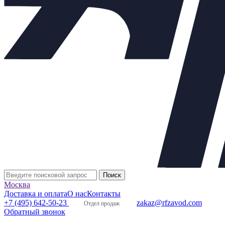
Описание
Рабочая среда:
Вода, 50% водный раствор
этиленгликоля, жидкие нефтепродукты,
топлива и масла - под заказ.
Рабочее давление:
до 16 бар.
Температура регулируемой среды:
до + 150 °С
Температура окружающей среды:
от - 15 °С до
+ 50 °С
Относительная влажность воздуха:
до 80%.
Протечка:
0,16% от Kvy.
Пределы настройки:
0,01-0,07 МПа (синий);
0,05-0,3 МПа (желтый); 0,1-0,6 МПа; 0,3-1,2
МПа (красный).
Зона пропорциональности:
16% от верхнего
предела настройки.
Зона нечувствительности:
2,5% от верхнего
предела настройки.
Москва
Производство:
Россия.
Доставка и оплата
О нас
Контакты
Вес:
10,0 кг.
+7 (495) 642-50-23
zakaz@rfzavod.com
Отдел продаж
Обратный звонок