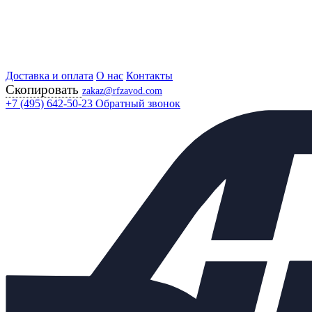
Доставка и оплата
Главная
О нас
Контакты
Скопировать
Продукция
zakaz@rfzavod.com
Регулирующая арматура
+7 (495) 642-50-23
Обратный звонок
Регуляторы "после себя"
УРРД (РПД) НО РУ16 РОССИЯ
Регулятор расхода и
давления УРРД (РПД)
&quot;после себя&quot; НО
Ду20 Ру16 чугунный
универсальный
Каталог
X