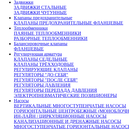
Размеры и Kvy:
Задвижки
ЗАДВИЖКИ СТАЛЬНЫЕ
ЗАДВИЖКИ ЧУГУННЫЕ
Kvy=6,3 м³/ч
Клапаны предохранительные
Высота=380 мм
КЛАПАНЫ ПРЕДОХРАНИТЕЛЬНЫЕ ФЛАНЦЕВЫЕ
Строительная длина=150 мм
Теплообменники
ПАЯНЫЕ ТЕПЛООБМЕННИКИ
РАЗБОРНЫЕ ТЕПЛООБМЕННИКИ
Материалы основных деталей
Балансировочные клапаны
ФЛАНЦЕВЫЕ
Регулирующая арматура
1
Корпус - Чугун СЧ20 (GG-20, EN-GJL-200)
КЛАПАНЫ СЕДЕЛЬНЫЕ
2
Седло - Латунь ЛС59 (CuZn38Pb1, CW607N)
КЛАПАНЫ ТРЁХХОДОВЫЕ
3
Плунжер - Сталь 40Х13 (X40Cr13)
РЕГУЛИРУЮЩИЕ КЛАПАНЫ
4
Шток
РЕГУЛЯТОРЫ "ДО СЕБЯ"
5
Уплотнение сальникового узла - FPM
РЕГУЛЯТОРЫ "ПОСЛЕ СЕБЯ"
6
Привод гидравлический мембранный
РЕГУЛЯТОРЫ ДАВЛЕНИЯ
7
Настроечная пружина
РЕГУЛЯТОРЫ ПЕРЕПАДА ДАВЛЕНИЯ
8
Винт настройки давления
ЭЛЕКТРОПНЕВМАТИЧЕСКИЕ ПОЗИЦИОНЕРЫ
Насосы
Описание:
ВЕРТИКАЛЬНЫЕ МНОГОСТУПЕНЧАТЫЕ НАСОСЫ
Оплата:
ГОРИЗОНТАЛЬНЫЕ ЦЕНТРОБЕЖНЫЕ (МОНОБЛОЧ
Оплата осуществляется по безналичному расчету на
ИН-ЛАЙН / ЦИРКУЛЯЦИОННЫЕ НАСОСЫ
основании счета. Счет формирует ваш персональный
КАНАЛИЗАЦИОННЫЕ И ДРЕНАЖНЫЕ НАСОСЫ
менеджер после подтверждения заказа
МНОГОСТУПЕНЧАТЫЕ ГОРИЗОНТАЛЬНЫЕ НАСОС