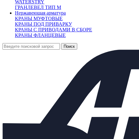
WATERSTRY
ГРАНЛЕВЕЛ ТИП М
Внешний вид товара, размеры, количество и параметры
Нержавеющая арматура
монтажных элементов зависят от выбранных характеристик
КРАНЫ МУФТОВЫЕ
конкретного товара и могут отличаться от изображения
КРАНЫ ПОД ПРИВАРКУ
на сайте.
КРАНЫ С ПРИВОДАМИ В СБОРЕ
Количество:
КРАНЫ ФЛАНЦЕВЫЕ
От 35 314 руб.
(цена с НДС)
Запросить счёт
Купить в 1 клик
Другие диаметры:
Ду15
31654.00
Ду20
35314.00
Ду25
36505.00
Ду32
37187.00
Ду40
38642.00
Ду50
40098.00
Ду65
44443.00
Ду80
49256.00
Ду100
62163.00
Ду125
102955.00
Ду150
122308.00
Ду200
365978.00
Характеристики
Доставка и оплата:
Похожие товары: