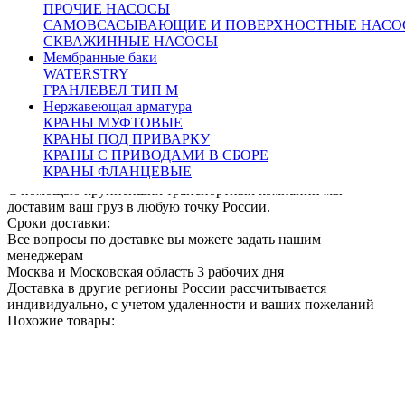
ПРОЧИЕ НАСОСЫ
Доставка:
САМОВСАСЫВАЮЩИЕ И ПОВЕРХНОСТНЫЕ НАСО
По Москве и области:
СКВАЖИННЫЕ НАСОСЫ
Бесплатная доставка при заказе от 50000 рублей в пределах
Мембранные баки
МКАД
WATERSTRY
Бесплатная доставка до пункта приема/выдачи транспортной
ГРАНЛЕВЕЛ ТИП М
компании
Нержавеющая арматура
Доставка по Москве и области от 2000 рублей
КРАНЫ МУФТОВЫЕ
Курьерская – наш менеджер оформит Вам доставку товара
КРАНЫ ПОД ПРИВАРКУ
курьером.
После комплектации заказа на складе, Курьерская
КРАНЫ С ПРИВОДАМИ В СБОРЕ
служба свяжется с вами и уточнит детали доставки.
КРАНЫ ФЛАНЦЕВЫЕ
По России:
С помощью крупнейших транспортных компаний мы
доставим ваш груз в любую точку России.
Сроки доставки:
Все вопросы по доставке вы можете задать нашим
менеджерам
Москва и Московская область 3 рабочих дня
Доставка в другие регионы России рассчитывается
индивидуально, с учетом удаленности и ваших пожеланий
Похожие товары: