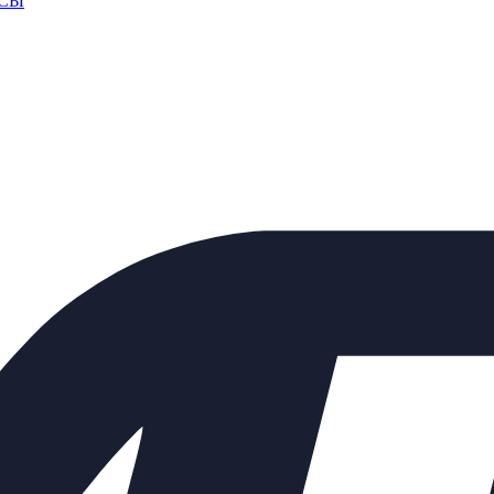
СЫ
 счета. Счет формирует ваш персональный менеджер после подтв
КАД
омпании
курьером.
После комплектации заказа на складе, Курьерская слу
аш груз в любую точку России.
ьно, с учетом удаленности и ваших пожеланий