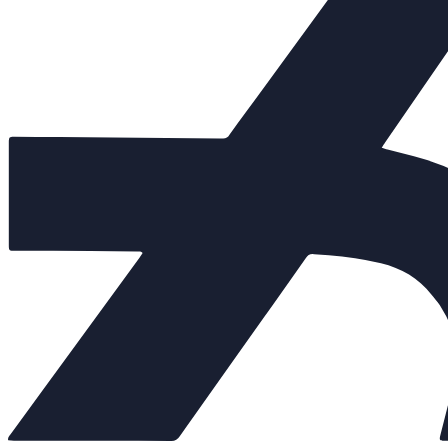
Клапаны предохранительные
+
Теплообменники
+
Балансировочные клапаны
+
Регулирующая арматура
−
Клапаны седельные
+
Клапаны трёхходовые
+
Регулирующие клапаны
Регуляторы "до себя"
Регуляторы "после себя"
Регуляторы давления
Регуляторы перепада давления
Электропневматические позиционеры
Насосы
+
Мембранные баки
+
Нержавеющая арматура
+
Арт. 702415
Внешний вид товара, размеры, количество и параметры монтажн
Количество: