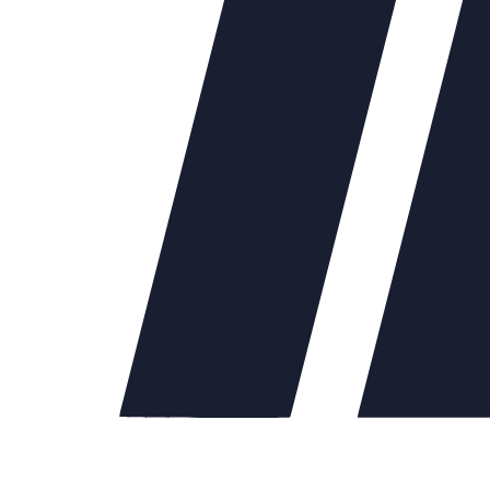
40
38642.00
Ду50
40098.00
Ду65
44443.00
Ду80
49256.00
Ду100
62