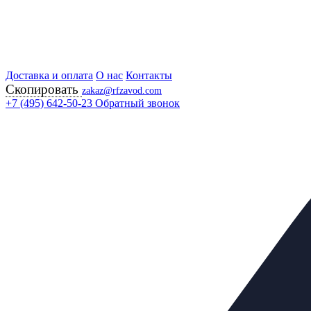
Доставка и оплата
Главная
О нас
Контакты
Скопировать
Продукция
zakaz@rfzavod.com
Регулирующая арматура
+7 (495) 642-50-23
Обратный звонок
Регуляторы "после себя"
УРРД (РД) НО РУ16 РОССИЯ
Регулятор расхода и
Ду80 Ру16 чугунный
Каталог
X
Каталог продукции
Задвижки
+