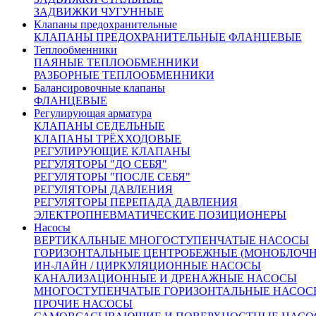
0,05-0,3 МПа (желтый); 0,1-0,6 МПа; 0,3-1,2
ЗАДВИЖКИ ЧУГУННЫЕ
МПа (красный).
Клапаны предохранительные
Зона пропорциональности:
16% от верхнего
КЛАПАНЫ ПРЕДОХРАНИТЕЛЬНЫЕ ФЛАНЦЕВЫЕ
предела настройки.
Теплообменники
Зона нечувствительности:
2,5% от верхнего
ПАЯНЫЕ ТЕПЛООБМЕННИКИ
предела настройки.
РАЗБОРНЫЕ ТЕПЛООБМЕННИКИ
Производство:
Россия.
Балансировочные клапаны
Вес:
28,0 кг.
ФЛАНЦЕВЫЕ
Регулирующая арматура
КЛАПАНЫ СЕДЕЛЬНЫЕ
Размеры и Kvy:
КЛАПАНЫ ТРЁХХОДОВЫЕ
РЕГУЛИРУЮЩИЕ КЛАПАНЫ
РЕГУЛЯТОРЫ "ДО СЕБЯ"
Kvy=80 м³/ч
РЕГУЛЯТОРЫ "ПОСЛЕ СЕБЯ"
Высота=680 мм
РЕГУЛЯТОРЫ ДАВЛЕНИЯ
Строительная длина=310 мм
РЕГУЛЯТОРЫ ПЕРЕПАДА ДАВЛЕНИЯ
ЭЛЕКТРОПНЕВМАТИЧЕСКИЕ ПОЗИЦИОНЕРЫ
Насосы
Материалы основных деталей
ВЕРТИКАЛЬНЫЕ МНОГОСТУПЕНЧАТЫЕ НАСОСЫ
ГОРИЗОНТАЛЬНЫЕ ЦЕНТРОБЕЖНЫЕ (МОНОБЛОЧ
ИН-ЛАЙН / ЦИРКУЛЯЦИОННЫЕ НАСОСЫ
1
Корпус - Чугун СЧ20 (GG-20, EN-GJL-200)
КАНАЛИЗАЦИОННЫЕ И ДРЕНАЖНЫЕ НАСОСЫ
2
Седло - Латунь ЛС59 (CuZn38Pb1, CW607N)
МНОГОСТУПЕНЧАТЫЕ ГОРИЗОНТАЛЬНЫЕ НАСОС
3
Плунжер - Сталь 40Х13 (X40Cr13)
ПРОЧИЕ НАСОСЫ
4
Шток