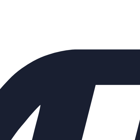
 давления УРРД (РД) &quot;по
 универсальный