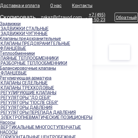
Доставка и оплата
О нас
Контакты
+7 (495)
Скопировать
zakaz@rfzavod.com
Обратный
642-50-23
Задвижки
звонок
ЗАДВИЖКИ СТАЛЬНЫЕ
Главная
Продукция
Регулирующая арматура
Регуляторы "после себя"
ЗАДВИЖКИ ЧУГУННЫЕ
Каталог
УРРД (РД) НО ПЕРЕГРЕТЫЙ ПАР РОССИЯ
Клапаны предохранительные
КЛАПАНЫ ПРЕДОХРАНИТЕЛЬНЫЕ
ФЛАНЦЕВЫЕ
Регулятор расхода и давления УРРД (РД) &quot;после
Теплообменники
себя&quot; НО Ду100 Ру25 стальной до 350 град.
ПАЯНЫЕ ТЕПЛООБМЕННИКИ
РАЗБОРНЫЕ ТЕПЛООБМЕННИКИ
Балансировочные клапаны
ФЛАНЦЕВЫЕ
Регулирующая арматура
Каталог
КЛАПАНЫ СЕДЕЛЬНЫЕ
КЛАПАНЫ ТРЁХХОДОВЫЕ
X
РЕГУЛИРУЮЩИЕ КЛАПАНЫ
РЕГУЛЯТОРЫ "ДО СЕБЯ"
Каталог продукции
РЕГУЛЯТОРЫ "ПОСЛЕ СЕБЯ"
РЕГУЛЯТОРЫ ДАВЛЕНИЯ
РЕГУЛЯТОРЫ ПЕРЕПАДА ДАВЛЕНИЯ
ЭЛЕКТРОПНЕВМАТИЧЕСКИЕ ПОЗИЦИОНЕРЫ
Задвижки
+
Насосы
Клапаны предохранительные
ВЕРТИКАЛЬНЫЕ МНОГОСТУПЕНЧАТЫЕ
+
НАСОСЫ
Теплообменники
+
ГОРИЗОНТАЛЬНЫЕ ЦЕНТРОБЕЖНЫЕ