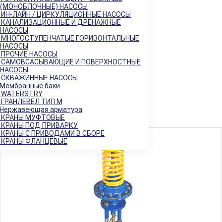
Балансировочные клапаны
+
(МОНОБЛОЧНЫЕ) НАСОСЫ
Регулирующая арматура
−
ИН-ЛАЙН / ЦИРКУЛЯЦИОННЫЕ НАСОСЫ
Клапаны седельные
КАНАЛИЗАЦИОННЫЕ И ДРЕНАЖНЫЕ
+
НАСОСЫ
Клапаны трёхходовые
+
МНОГОСТУПЕНЧАТЫЕ ГОРИЗОНТАЛЬНЫЕ
Регулирующие клапаны
НАСОСЫ
Регуляторы "до себя"
ПРОЧИЕ НАСОСЫ
Регуляторы "после себя"
САМОВСАСЫВАЮЩИЕ И ПОВЕРХНОСТНЫЕ
Регуляторы давления
НАСОСЫ
СКВАЖИННЫЕ НАСОСЫ
Регуляторы перепада давления
Мембранные баки
Электропневматические позиционеры
WATERSTRY
Насосы
+
ГРАНЛЕВЕЛ ТИП М
Мембранные баки
+
Нержавеющая арматура
КРАНЫ МУФТОВЫЕ
Нержавеющая арматура
+
КРАНЫ ПОД ПРИВАРКУ
КРАНЫ С ПРИВОДАМИ В СБОРЕ
Арт. 702374
КРАНЫ ФЛАНЦЕВЫЕ