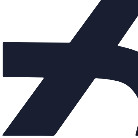
Клапаны предохранительные
+
Теплообменники
+
Балансировочные клапаны
+
Регулирующая арматура
−
Клапаны седельные
+
Клапаны трёхходовые
+
Регулирующие клапаны
Регуляторы "до себя"
Регуляторы "после себя"
Регуляторы давления
Регуляторы перепада давления
Электропневматические позиционеры
Насосы
+
Мембранные баки
+
Нержавеющая арматура
+
Арт. 702138
Внешний вид товара, размеры, количество и параметры монтажн
Количество: