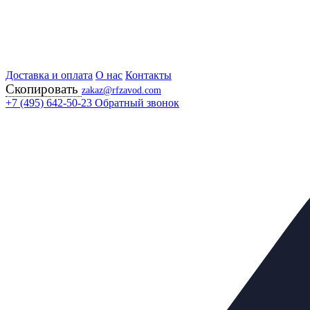
Доставка и оплата
Главная
О нас
Контакты
Скопировать
Продукция
zakaz@rfzavod.com
Регулирующая арматура
+7 (495) 642-50-23
Обратный звонок
Регуляторы "после себя"
РДС-НО ЧУГУННЫЕ РОССИЯ
Регулятор давления
чугунный
Каталог
X
Каталог продукции
Задвижки
+