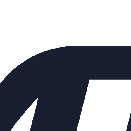
 РДС-НО Ду32 Ру16 нормальн