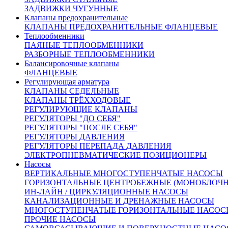
Производство:
Россия.
ЗАДВИЖКИ ЧУГУННЫЕ
Вес:
11,0 кг.
Клапаны предохранительные
КЛАПАНЫ ПРЕДОХРАНИТЕЛЬНЫЕ ФЛАНЦЕВЫЕ
Теплообменники
Размеры:
ПАЯНЫЕ ТЕПЛООБМЕННИКИ
РАЗБОРНЫЕ ТЕПЛООБМЕННИКИ
Балансировочные клапаны
D
= 78 мм
1
ФЛАНЦЕВЫЕ
D
= 100 мм
2
Регулирующая арматура
D
= 135 мм
КЛАПАНЫ СЕДЕЛЬНЫЕ
3
B = 180 мм (строительная длина)
КЛАПАНЫ ТРЁХХОДОВЫЕ
H = 448 мм
РЕГУЛИРУЮЩИЕ КЛАПАНЫ
h = 208 мм
РЕГУЛЯТОРЫ "ДО СЕБЯ"
b = 18 мм
РЕГУЛЯТОРЫ "ПОСЛЕ СЕБЯ"
n = 4 мм
РЕГУЛЯТОРЫ ДАВЛЕНИЯ
РЕГУЛЯТОРЫ ПЕРЕПАДА ДАВЛЕНИЯ
ЭЛЕКТРОПНЕВМАТИЧЕСКИЕ ПОЗИЦИОНЕРЫ
Насосы
Конструкция​​​​​
ВЕРТИКАЛЬНЫЕ МНОГОСТУПЕНЧАТЫЕ НАСОСЫ
ГОРИЗОНТАЛЬНЫЕ ЦЕНТРОБЕЖНЫЕ (МОНОБЛОЧ
1
Исполнительный механизм:
ИН-ЛАЙН / ЦИРКУЛЯЦИОННЫЕ НАСОСЫ
а)
сильфонный регулирующий орган
КАНАЛИЗАЦИОННЫЕ И ДРЕНАЖНЫЕ НАСОСЫ
МНОГОСТУПЕНЧАТЫЕ ГОРИЗОНТАЛЬНЫЕ НАСОС
б)
управляющий клапан
ПРОЧИЕ НАСОСЫ
2
Измерительный механизм: