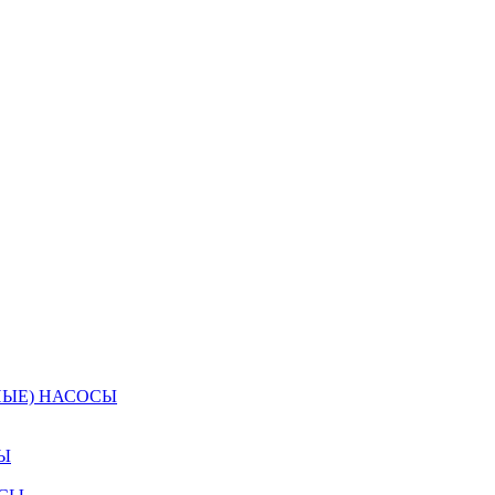
НЫЕ) НАСОСЫ
Ы