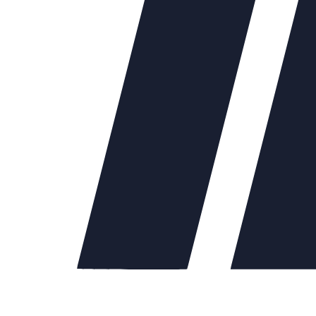
40
56559.00
Ду50
64599.00
Ду65
78481.00
Ду80
81337.00
Ду100
11