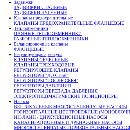
Задвижки
1-(0,04...0,16); 2-(0,1...0,4); 3-(0,3...0,7).
ЗАДВИЖКИ СТАЛЬНЫЕ
Условная пропускная способность, Kv, куб.м/ч:
ЗАДВИЖКИ ЧУГУННЫЕ
10; 16.
Клапаны предохранительные
Зона нечувствительности, %: не более 6.
КЛАПАНЫ ПРЕДОХРАНИТЕЛЬНЫЕ ФЛАНЦЕВЫЕ
Относит. протечка, % от Kv: 0,1.
Теплообменники
ПАЯНЫЕ ТЕПЛООБМЕННИКИ
РАЗБОРНЫЕ ТЕПЛООБМЕННИКИ
Размеры:
Балансировочные клапаны
ФЛАНЦЕВЫЕ
Регулирующая арматура
L=200 мм (строительная длина)
КЛАПАНЫ СЕДЕЛЬНЫЕ
H=610 мм
КЛАПАНЫ ТРЁХХОДОВЫЕ
РЕГУЛИРУЮЩИЕ КЛАПАНЫ
РЕГУЛЯТОРЫ "ДО СЕБЯ"
Материалы
РЕГУЛЯТОРЫ "ПОСЛЕ СЕБЯ"
РЕГУЛЯТОРЫ ДАВЛЕНИЯ
1
Корпус
чугун СЧ 20
РЕГУЛЯТОРЫ ПЕРЕПАДА ДАВЛЕНИЯ
ЭЛЕКТРОПНЕВМАТИЧЕСКИЕ ПОЗИЦИОНЕРЫ
2
Запорный узел
нержавеющая сталь
Насосы
Мембрана
3
мембранное полотно
ВЕРТИКАЛЬНЫЕ МНОГОСТУПЕНЧАТЫЕ НАСОСЫ
привода
ГОРИЗОНТАЛЬНЫЕ ЦЕНТРОБЕЖНЫЕ (МОНОБЛОЧ
Уплотнение
фторопласт Ф-4, термостойкая
4
ИН-ЛАЙН / ЦИРКУЛЯЦИОННЫЕ НАСОСЫ
плунжера
резина
КАНАЛИЗАЦИОННЫЕ И ДРЕНАЖНЫЕ НАСОСЫ
Описание:
МНОГОСТУПЕНЧАТЫЕ ГОРИЗОНТАЛЬНЫЕ НАСОС