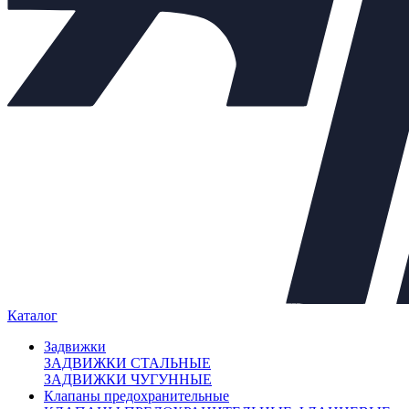
Задвижки
+
Клапаны предохранительные
+
Теплообменники
+
Балансировочные клапаны
+
Регулирующая арматура
−
Клапаны седельные
+
Клапаны трёхходовые
+
Регулирующие клапаны
Регуляторы "до себя"
Регуляторы "после себя"
Регуляторы давления
Регуляторы перепада давления
Электропневматические позиционеры
Насосы
+
Мембранные баки
+
Каталог
Нержавеющая арматура
+
Арт. 701948
Задвижки
ЗАДВИЖКИ СТАЛЬНЫЕ
ЗАДВИЖКИ ЧУГУННЫЕ
Клапаны предохранительные