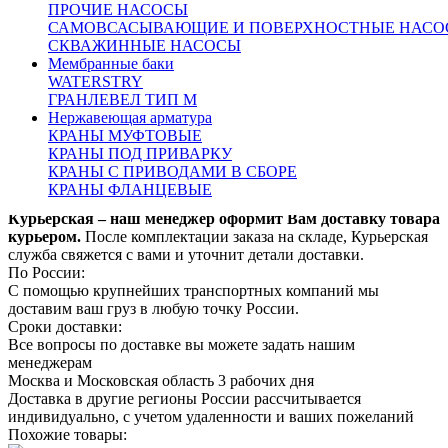
Оплата:
ПРОЧИЕ НАСОСЫ
Оплата осуществляется по безналичному расчету на
САМОВСАСЫВАЮЩИЕ И ПОВЕРХНОСТНЫЕ НАСО
основании счета. Счет формирует ваш персональный
СКВАЖИННЫЕ НАСОСЫ
менеджер после подтверждения заказа
Мембранные баки
WATERSTRY
Доставка:
ГРАНЛЕВЕЛ ТИП М
По Москве и области:
Нержавеющая арматура
Бесплатная доставка при заказе от 50000 рублей в пределах
КРАНЫ МУФТОВЫЕ
МКАД
КРАНЫ ПОД ПРИВАРКУ
Бесплатная доставка до пункта приема/выдачи транспортной
КРАНЫ С ПРИВОДАМИ В СБОРЕ
компании
КРАНЫ ФЛАНЦЕВЫЕ
Доставка по Москве и области от 2000 рублей
Курьерская – наш менеджер оформит Вам доставку товара
курьером.
После комплектации заказа на складе, Курьерская
служба свяжется с вами и уточнит детали доставки.
По России:
С помощью крупнейших транспортных компаний мы
доставим ваш груз в любую точку России.
Сроки доставки:
Все вопросы по доставке вы можете задать нашим
менеджерам
Москва и Московская область 3 рабочих дня
Доставка в другие регионы России рассчитывается
индивидуально, с учетом удаленности и ваших пожеланий
Похожие товары: