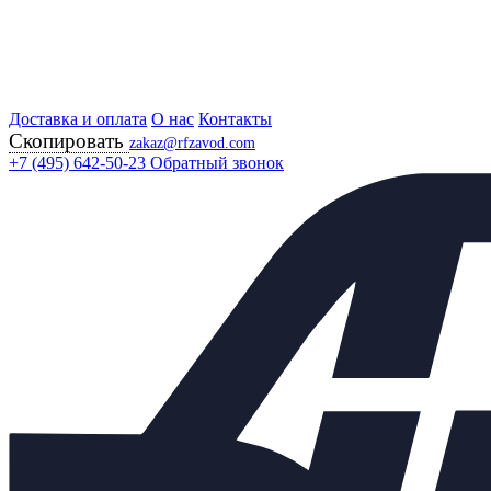
Доставка и оплата
Главная
О нас
Контакты
Скопировать
Продукция
zakaz@rfzavod.com
Регулирующая арматура
+7 (495) 642-50-23
Обратный звонок
Регуляторы "после себя"
РД-А БЕЛАРУСЬ
Регулятор давления
&quot;после себя&quot; Этон
РД-А Ду40 Ру16 прямого
действия
Каталог
X
Каталог продукции