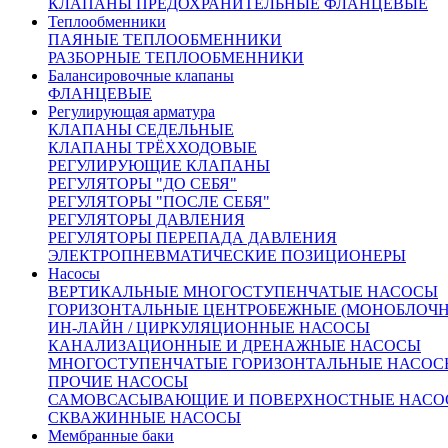
Внешний вид товара, размеры, количество и параметры
КЛАПАНЫ ПРЕДОХРАНИТЕЛЬНЫЕ ФЛАНЦЕВЫЕ
монтажных элементов зависят от выбранных характеристик
Теплообменники
конкретного товара и могут отличаться от изображения
ПАЯНЫЕ ТЕПЛООБМЕННИКИ
на сайте.
РАЗБОРНЫЕ ТЕПЛООБМЕННИКИ
Количество:
Балансировочные клапаны
ФЛАНЦЕВЫЕ
Регулирующая арматура
КЛАПАНЫ СЕДЕЛЬНЫЕ
КЛАПАНЫ ТРЁХХОДОВЫЕ
РЕГУЛИРУЮЩИЕ КЛАПАНЫ
РЕГУЛЯТОРЫ "ДО СЕБЯ"
От 65 727 руб.
РЕГУЛЯТОРЫ "ПОСЛЕ СЕБЯ"
(цена с НДС)
РЕГУЛЯТОРЫ ДАВЛЕНИЯ
Запросить счёт
Купить в 1 клик
РЕГУЛЯТОРЫ ПЕРЕПАДА ДАВЛЕНИЯ
Другие диаметры:
ЭЛЕКТРОПНЕВМАТИЧЕСКИЕ ПОЗИЦИОНЕРЫ
Насосы
Ду15
62809.00
Ду20
65727.00
Ду25
84742.00
ВЕРТИКАЛЬНЫЕ МНОГОСТУПЕНЧАТЫЕ НАСОСЫ
Характеристики
ГОРИЗОНТАЛЬНЫЕ ЦЕНТРОБЕЖНЫЕ (МОНОБЛОЧ
Доставка и оплата:
ИН-ЛАЙН / ЦИРКУЛЯЦИОННЫЕ НАСОСЫ
Похожие товары:
КАНАЛИЗАЦИОННЫЕ И ДРЕНАЖНЫЕ НАСОСЫ
МНОГОСТУПЕНЧАТЫЕ ГОРИЗОНТАЛЬНЫЕ НАСОС
Описание
ПРОЧИЕ НАСОСЫ
САМОВСАСЫВАЮЩИЕ И ПОВЕРХНОСТНЫЕ НАСО
СКВАЖИННЫЕ НАСОСЫ
Мембранные баки
Редукционные клапаны ADCA PRW25I
предназначены для раб