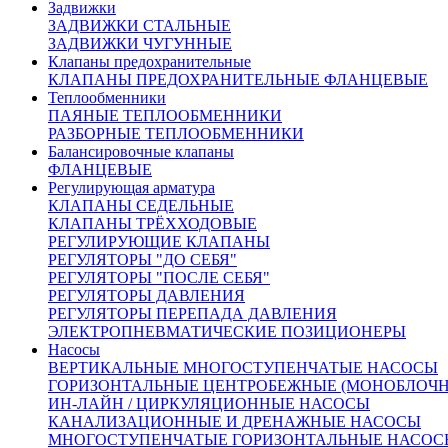
16
Пружина
сталь
Задвижки
Описание:
ЗАДВИЖКИ СТАЛЬНЫЕ
Оплата:
ЗАДВИЖКИ ЧУГУННЫЕ
Оплата осуществляется по безналичному расчету на
Клапаны предохранительные
основании счета. Счет формирует ваш персональный
КЛАПАНЫ ПРЕДОХРАНИТЕЛЬНЫЕ ФЛАНЦЕВЫЕ
менеджер после подтверждения заказа
Теплообменники
ПАЯНЫЕ ТЕПЛООБМЕННИКИ
Доставка:
РАЗБОРНЫЕ ТЕПЛООБМЕННИКИ
По Москве и области:
Балансировочные клапаны
Бесплатная доставка при заказе от 50000 рублей в пределах
ФЛАНЦЕВЫЕ
МКАД
Регулирующая арматура
Бесплатная доставка до пункта приема/выдачи транспортной
КЛАПАНЫ СЕДЕЛЬНЫЕ
компании
КЛАПАНЫ ТРЁХХОДОВЫЕ
Доставка по Москве и области от 2000 рублей
РЕГУЛИРУЮЩИЕ КЛАПАНЫ
Курьерская – наш менеджер оформит Вам доставку товара
РЕГУЛЯТОРЫ "ДО СЕБЯ"
курьером.
После комплектации заказа на складе, Курьерская
РЕГУЛЯТОРЫ "ПОСЛЕ СЕБЯ"
служба свяжется с вами и уточнит детали доставки.
РЕГУЛЯТОРЫ ДАВЛЕНИЯ
По России:
РЕГУЛЯТОРЫ ПЕРЕПАДА ДАВЛЕНИЯ
С помощью крупнейших транспортных компаний мы
ЭЛЕКТРОПНЕВМАТИЧЕСКИЕ ПОЗИЦИОНЕРЫ
доставим ваш груз в любую точку России.
Насосы
Сроки доставки:
ВЕРТИКАЛЬНЫЕ МНОГОСТУПЕНЧАТЫЕ НАСОСЫ
Все вопросы по доставке вы можете задать нашим
ГОРИЗОНТАЛЬНЫЕ ЦЕНТРОБЕЖНЫЕ (МОНОБЛОЧ
менеджерам
ИН-ЛАЙН / ЦИРКУЛЯЦИОННЫЕ НАСОСЫ
Москва и Московская область 3 рабочих дня
КАНАЛИЗАЦИОННЫЕ И ДРЕНАЖНЫЕ НАСОСЫ
Доставка в другие регионы России рассчитывается
МНОГОСТУПЕНЧАТЫЕ ГОРИЗОНТАЛЬНЫЕ НАСОС