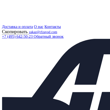
Доставка и оплата
Главная
О нас
Контакты
Скопировать
Продукция
zakaz@rfzavod.com
Регулирующая арматура
+7 (495) 642-50-23
Обратный звонок
Регуляторы "после себя"
PRW25I ФЛАНЦЕВЫЕ 1,4-4 БАР ПОРТУГАЛИЯ
Клапан редукционный ADCA
PRW25I Ду20 Ру25 Kvs=2,6
сильфонный из
нержавеющей стали с
фланцами 1,4-4 бар
Каталог
X