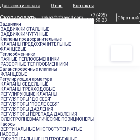
Доставка и оплата
О нас
Контакты
+7 (495)
Скопировать
zakaz@rfzavod.com
Обратный
642-50-23
Задвижки
звонок
ЗАДВИЖКИ СТАЛЬНЫЕ
Главная
Продукция
Регулирующая арматура
Регуляторы "до себя"
ЗАДВИЖКИ ЧУГУННЫЕ
Каталог
ZSN-3 ПОЛЬША
Клапаны предохранительные
КЛАПАНЫ ПРЕДОХРАНИТЕЛЬНЫЕ
ФЛАНЦЕВЫЕ
Регулятор давления ZSN-3-040 Kvs= 20 Ду40 Ру16
Теплообменники
ПАЯНЫЕ ТЕПЛООБМЕННИКИ
РАЗБОРНЫЕ ТЕПЛООБМЕННИКИ
Балансировочные клапаны
Каталог
ФЛАНЦЕВЫЕ
Регулирующая арматура
КЛАПАНЫ СЕДЕЛЬНЫЕ
X
КЛАПАНЫ ТРЁХХОДОВЫЕ
РЕГУЛИРУЮЩИЕ КЛАПАНЫ
Каталог продукции
РЕГУЛЯТОРЫ "ДО СЕБЯ"
РЕГУЛЯТОРЫ "ПОСЛЕ СЕБЯ"
РЕГУЛЯТОРЫ ДАВЛЕНИЯ
РЕГУЛЯТОРЫ ПЕРЕПАДА ДАВЛЕНИЯ
Задвижки
+
ЭЛЕКТРОПНЕВМАТИЧЕСКИЕ ПОЗИЦИОНЕРЫ
Клапаны предохранительные
+
Насосы
ВЕРТИКАЛЬНЫЕ МНОГОСТУПЕНЧАТЫЕ
Теплообменники
+
НАСОСЫ
Балансировочные клапаны
+
ГОРИЗОНТАЛЬНЫЕ ЦЕНТРОБЕЖНЫЕ