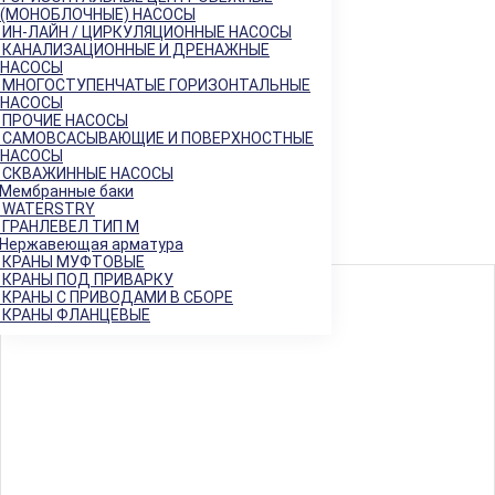
Регулирующая арматура
−
(МОНОБЛОЧНЫЕ) НАСОСЫ
Клапаны седельные
+
ИН-ЛАЙН / ЦИРКУЛЯЦИОННЫЕ НАСОСЫ
КАНАЛИЗАЦИОННЫЕ И ДРЕНАЖНЫЕ
Клапаны трёхходовые
+
НАСОСЫ
Регулирующие клапаны
МНОГОСТУПЕНЧАТЫЕ ГОРИЗОНТАЛЬНЫЕ
Регуляторы "до себя"
НАСОСЫ
Регуляторы "после себя"
ПРОЧИЕ НАСОСЫ
Регуляторы давления
САМОВСАСЫВАЮЩИЕ И ПОВЕРХНОСТНЫЕ
НАСОСЫ
Регуляторы перепада давления
СКВАЖИННЫЕ НАСОСЫ
Электропневматические позиционеры
Мембранные баки
Насосы
+
WATERSTRY
Мембранные баки
+
ГРАНЛЕВЕЛ ТИП М
Нержавеющая арматура
Нержавеющая арматура
+
КРАНЫ МУФТОВЫЕ
КРАНЫ ПОД ПРИВАРКУ
Арт. 701965
КРАНЫ С ПРИВОДАМИ В СБОРЕ
КРАНЫ ФЛАНЦЕВЫЕ