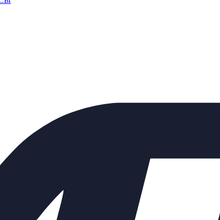
СЫ
КАД
омпании
курьером.
После комплектации заказа на складе, Курьерская слу
аш груз в любую точку России.
ьно, с учетом удаленности и ваших пожеланий