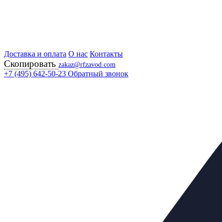
Доставка и оплата
Главная
О нас
Контакты
Скопировать
Продукция
zakaz@rfzavod.com
Регулирующая арматура
+7 (495) 642-50-23
Обратный звонок
Регуляторы перепада давления
ZSN-5 РОССИЯ
Регулятор давления
Каталог
X
Каталог продукции
Задвижки
+
Клапаны предохранительные
+
Теплообменники
+