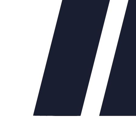
0
Ду40
127145.00
Ду50
131858.00
Ду65
147298.00
Ду80
162520.00
 настройки: