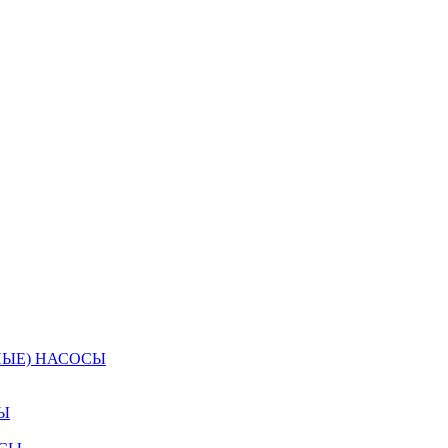
НЫЕ) НАСОСЫ
ию – это лучшее доказательство
Ы
 счета. Счет формирует ваш персональный менеджер после подтв