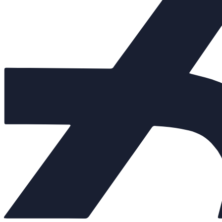
Балансировочные клапаны
+
Регулирующая арматура
−
Клапаны седельные
+
Клапаны трёхходовые
+
Регулирующие клапаны
Регуляторы "до себя"
Регуляторы "после себя"
Регуляторы давления
Регуляторы перепада давления
Электропневматические позиционеры
Насосы
+
Мембранные баки
+
Нержавеющая арматура
+
Арт. 702186
Внешний вид товара, размеры, количество и параметры монтажн
Количество:
От 120 709 руб.