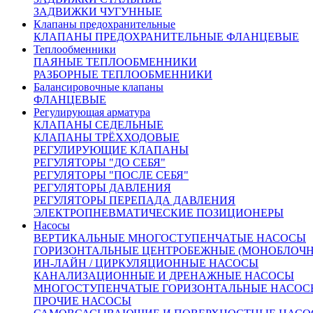
ЗАДВИЖКИ ЧУГУННЫЕ
Размеры:
Клапаны предохранительные
КЛАПАНЫ ПРЕДОХРАНИТЕЛЬНЫЕ ФЛАНЦЕВЫЕ
Теплообменники
A=470 мм
ПАЯНЫЕ ТЕПЛООБМЕННИКИ
L=150 мм (строительная длина)
РАЗБОРНЫЕ ТЕПЛООБМЕННИКИ
C=282; 215 мм
Балансировочные клапаны
ФЛАНЦЕВЫЕ
Регулирующая арматура
Материалы
КЛАПАНЫ СЕДЕЛЬНЫЕ
КЛАПАНЫ ТРЁХХОДОВЫЕ
РЕГУЛИРУЮЩИЕ КЛАПАНЫ
Корпус
серый чугун EN-GJL-250
РЕГУЛЯТОРЫ "ДО СЕБЯ"
кислотостойкая сталь
Тарелка, Седло
РЕГУЛЯТОРЫ "ПОСЛЕ СЕБЯ"
X6CrNiMoTi17-12-2 (1.4571)
РЕГУЛЯТОРЫ ДАВЛЕНИЯ
Мембрана и
EPDM
РЕГУЛЯТОРЫ ПЕРЕПАДА ДАВЛЕНИЯ
уплотнение
ЭЛЕКТРОПНЕВМАТИЧЕСКИЕ ПОЗИЦИОНЕРЫ
Скачать
сертификат соответствия на Регуляторы давления ZSN
Насосы
ВЕРТИКАЛЬНЫЕ МНОГОСТУПЕНЧАТЫЕ НАСОСЫ
ГОРИЗОНТАЛЬНЫЕ ЦЕНТРОБЕЖНЫЕ (МОНОБЛОЧ
Покупатель получает фирменные гарантии качества на продукц
ИН-ЛАЙН / ЦИРКУЛЯЦИОННЫЕ НАСОСЫ
соответствия международным стандартам и нормам.
КАНАЛИЗАЦИОННЫЕ И ДРЕНАЖНЫЕ НАСОСЫ
Описание:
МНОГОСТУПЕНЧАТЫЕ ГОРИЗОНТАЛЬНЫЕ НАСОС
Оплата:
ПРОЧИЕ НАСОСЫ
Оплата осуществляется по безналичному расчету на основании