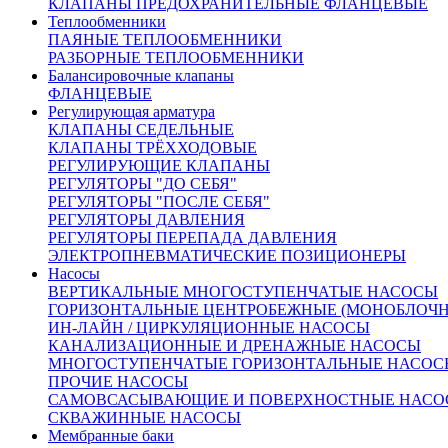
КЛАПАНЫ ПРЕДОХРАНИТЕЛЬНЫЕ ФЛАНЦЕВЫЕ
Теплообменники
ПАЯНЫЕ ТЕПЛООБМЕННИКИ
РАЗБОРНЫЕ ТЕПЛООБМЕННИКИ
Балансировочные клапаны
ФЛАНЦЕВЫЕ
Регулирующая арматура
КЛАПАНЫ СЕДЕЛЬНЫЕ
КЛАПАНЫ ТРЁХХОДОВЫЕ
РЕГУЛИРУЮЩИЕ КЛАПАНЫ
РЕГУЛЯТОРЫ "ДО СЕБЯ"
РЕГУЛЯТОРЫ "ПОСЛЕ СЕБЯ"
РЕГУЛЯТОРЫ ДАВЛЕНИЯ
РЕГУЛЯТОРЫ ПЕРЕПАДА ДАВЛЕНИЯ
ЭЛЕКТРОПНЕВМАТИЧЕСКИЕ ПОЗИЦИОНЕРЫ
Насосы
Внешний вид товара, размеры, количество и параметры
ВЕРТИКАЛЬНЫЕ МНОГОСТУПЕНЧАТЫЕ НАСОСЫ
монтажных элементов зависят от выбранных характеристик
ГОРИЗОНТАЛЬНЫЕ ЦЕНТРОБЕЖНЫЕ (МОНОБЛОЧ
конкретного товара и могут отличаться от изображения
ИН-ЛАЙН / ЦИРКУЛЯЦИОННЫЕ НАСОСЫ
на сайте.
КАНАЛИЗАЦИОННЫЕ И ДРЕНАЖНЫЕ НАСОСЫ
Количество:
МНОГОСТУПЕНЧАТЫЕ ГОРИЗОНТАЛЬНЫЕ НАСОС
ПРОЧИЕ НАСОСЫ
САМОВСАСЫВАЮЩИЕ И ПОВЕРХНОСТНЫЕ НАСО
СКВАЖИННЫЕ НАСОСЫ
Мембранные баки