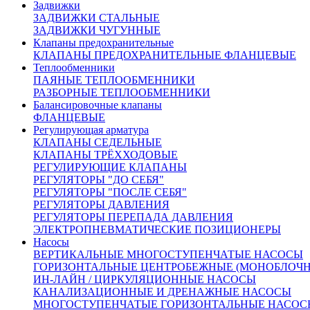
Задвижки
Оплата:
ЗАДВИЖКИ СТАЛЬНЫЕ
Оплата осуществляется по безналичному расчету на
ЗАДВИЖКИ ЧУГУННЫЕ
основании счета. Счет формирует ваш персональный
Клапаны предохранительные
менеджер после подтверждения заказа
КЛАПАНЫ ПРЕДОХРАНИТЕЛЬНЫЕ ФЛАНЦЕВЫЕ
Теплообменники
Доставка:
ПАЯНЫЕ ТЕПЛООБМЕННИКИ
По Москве и области:
РАЗБОРНЫЕ ТЕПЛООБМЕННИКИ
Бесплатная доставка при заказе от 50000 рублей в пределах
Балансировочные клапаны
МКАД
ФЛАНЦЕВЫЕ
Бесплатная доставка до пункта приема/выдачи транспортной
Регулирующая арматура
компании
КЛАПАНЫ СЕДЕЛЬНЫЕ
Доставка по Москве и области от 2000 рублей
КЛАПАНЫ ТРЁХХОДОВЫЕ
Курьерская – наш менеджер оформит Вам доставку товара
РЕГУЛИРУЮЩИЕ КЛАПАНЫ
курьером.
После комплектации заказа на складе, Курьерская
РЕГУЛЯТОРЫ "ДО СЕБЯ"
служба свяжется с вами и уточнит детали доставки.
РЕГУЛЯТОРЫ "ПОСЛЕ СЕБЯ"
По России:
РЕГУЛЯТОРЫ ДАВЛЕНИЯ
С помощью крупнейших транспортных компаний мы
РЕГУЛЯТОРЫ ПЕРЕПАДА ДАВЛЕНИЯ
доставим ваш груз в любую точку России.
ЭЛЕКТРОПНЕВМАТИЧЕСКИЕ ПОЗИЦИОНЕРЫ
Сроки доставки:
Насосы
Все вопросы по доставке вы можете задать нашим
ВЕРТИКАЛЬНЫЕ МНОГОСТУПЕНЧАТЫЕ НАСОСЫ
менеджерам
ГОРИЗОНТАЛЬНЫЕ ЦЕНТРОБЕЖНЫЕ (МОНОБЛОЧ
Москва и Московская область 3 рабочих дня
ИН-ЛАЙН / ЦИРКУЛЯЦИОННЫЕ НАСОСЫ
Доставка в другие регионы России рассчитывается
КАНАЛИЗАЦИОННЫЕ И ДРЕНАЖНЫЕ НАСОСЫ
индивидуально, с учетом удаленности и ваших пожеланий
МНОГОСТУПЕНЧАТЫЕ ГОРИЗОНТАЛЬНЫЕ НАСОС
Похожие товары: