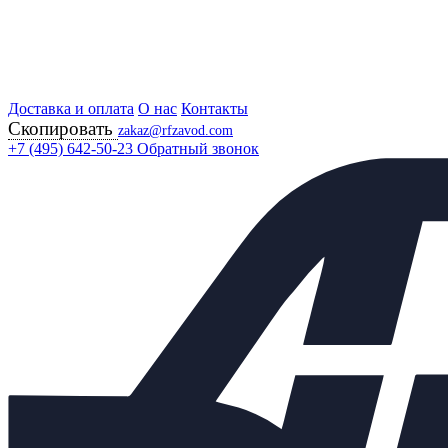
Доставка и оплата
Главная
О нас
Контакты
Скопировать
Продукция
zakaz@rfzavod.com
Регулирующая арматура
+7 (495) 642-50-23
Обратный звонок
Регулирующие клапаны
RV-103 С ПРИВОДОМ BELIMO ПОЛЬША
Клапан RV-103 с приводом
Belimo NV 800H 230-3
KVS=16 Ду32 Ру16
Каталог
X
Каталог продукции