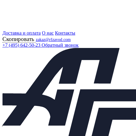
Доставка и оплата
Главная
О нас
Контакты
Скопировать
Продукция
zakaz@rfzavod.com
Регулирующая арматура
+7 (495) 642-50-23
Обратный звонок
Регулирующие клапаны
РК 25Ч945НЖ С BELIMO 150 ГР РОССИЯ
РК 25Ч945НЖ С BELIMO
150 ГР РОССИЯ
Каталог
Подбор параметров
Цена
От
До
28 803