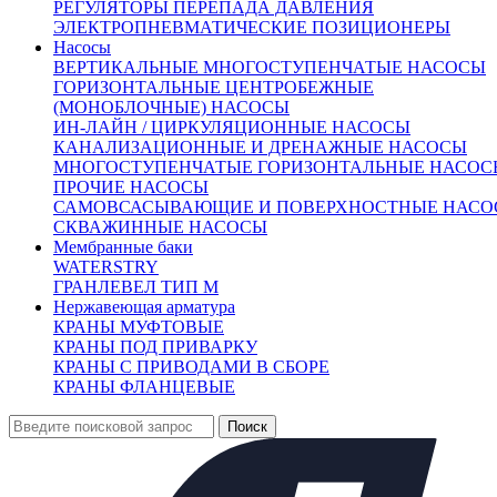
РЕГУЛЯТОРЫ ПЕРЕПАДА ДАВЛЕНИЯ
180 (
1
)
ЭЛЕКТРОПНЕВМАТИЧЕСКИЕ ПОЗИЦИОНЕРЫ
200 (
1
)
Насосы
230 (
1
)
ВЕРТИКАЛЬНЫЕ МНОГОСТУПЕНЧАТЫЕ НАСОСЫ
Производитель
ГОРИЗОНТАЛЬНЫЕ ЦЕНТРОБЕЖНЫЕ
ЭНЕРГОТЕХНОМАШ (
6
)
(МОНОБЛОЧНЫЕ) НАСОСЫ
ИН-ЛАЙН / ЦИРКУЛЯЦИОННЫЕ НАСОСЫ
X
КАНАЛИЗАЦИОННЫЕ И ДРЕНАЖНЫЕ НАСОСЫ
МНОГОСТУПЕНЧАТЫЕ ГОРИЗОНТАЛЬНЫЕ НАСОС
Каталог продукции
ПРОЧИЕ НАСОСЫ
САМОВСАСЫВАЮЩИЕ И ПОВЕРХНОСТНЫЕ НАСО
СКВАЖИННЫЕ НАСОСЫ
Мембранные баки
Задвижки
+
WATERSTRY
Клапаны предохранительные
+
ГРАНЛЕВЕЛ ТИП М
Теплообменники
+
Нержавеющая арматура
Балансировочные клапаны
+
КРАНЫ МУФТОВЫЕ
Регулирующая арматура
КРАНЫ ПОД ПРИВАРКУ
−
КРАНЫ С ПРИВОДАМИ В СБОРЕ
Клапаны седельные
+
КРАНЫ ФЛАНЦЕВЫЕ
Клапаны трёхходовые
+
Регулирующие клапаны
Регуляторы "до себя"
Регуляторы "после себя"
Регуляторы давления
Регуляторы перепада давления