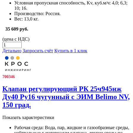
Условная пропускная способность, Kv, куб.м/ч:
4,0; 6,3;
10; 16.
Производство:
Россия.
Вес:
13,0 кг.
35 609 руб.
(цена с НДС)
Детально
Запросить счёт
Купить в 1 клик
700346
Клапан регулирующий РК 25ч945нж
Ду40 Ру16 чугунный с ЭИМ Belimo NV,
150 град.
Показать характеристики
Рабочая среда:
Вода, пар, жидкие и газообразные среды,
нейтральные к материалам клапана, другие среды по