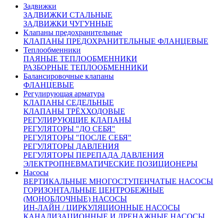
Задвижки
Класс герметичности:
А ГОСТ Р 54808.
ЗАДВИЖКИ СТАЛЬНЫЕ
Рабочий ход затвора, (max) мм:
20 мм.
ЗАДВИЖКИ ЧУГУННЫЕ
Условная пропускная способность, Kv, куб.м/ч:
0,25; 0,4;
Клапаны предохранительные
0,63; 1,0; 1,6; 2,5; 3,2; 4,0.
КЛАПАНЫ ПРЕДОХРАНИТЕЛЬНЫЕ ФЛАНЦЕВЫЕ
Производство:
Россия.
Теплообменники
Вес:
6,0 кг.
ПАЯНЫЕ ТЕПЛООБМЕННИКИ
РАЗБОРНЫЕ ТЕПЛООБМЕННИКИ
28 803 руб.
Балансировочные клапаны
ФЛАНЦЕВЫЕ
(цена с НДС)
Регулирующая арматура
КЛАПАНЫ СЕДЕЛЬНЫЕ
Детально
Запросить счёт
Купить в 1 клик
КЛАПАНЫ ТРЁХХОДОВЫЕ
РЕГУЛИРУЮЩИЕ КЛАПАНЫ
РЕГУЛЯТОРЫ "ДО СЕБЯ"
РЕГУЛЯТОРЫ "ПОСЛЕ СЕБЯ"
РЕГУЛЯТОРЫ ДАВЛЕНИЯ
700339
РЕГУЛЯТОРЫ ПЕРЕПАДА ДАВЛЕНИЯ
ЭЛЕКТРОПНЕВМАТИЧЕСКИЕ ПОЗИЦИОНЕРЫ
Клапан регулирующий РК 25ч945нж
Насосы
Ду20 Ру16 чугунный с ЭИМ Belimo LV,
ВЕРТИКАЛЬНЫЕ МНОГОСТУПЕНЧАТЫЕ НАСОСЫ
ГОРИЗОНТАЛЬНЫЕ ЦЕНТРОБЕЖНЫЕ
150 град.
(МОНОБЛОЧНЫЕ) НАСОСЫ
ИН-ЛАЙН / ЦИРКУЛЯЦИОННЫЕ НАСОСЫ
Показать характеристики
КАНАЛИЗАЦИОННЫЕ И ДРЕНАЖНЫЕ НАСОСЫ