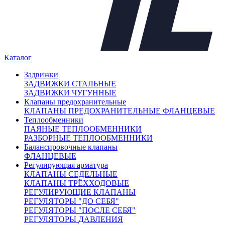
31 248.50
33 694
36 139.50
38 585
Диаметры
15 (
1
)
Каталог
20 (
1
)
Задвижки
25 (
1
)
ЗАДВИЖКИ СТАЛЬНЫЕ
32 (
1
)
ЗАДВИЖКИ ЧУГУННЫЕ
40 (
1
)
Клапаны предохранительные
50 (
1
)
КЛАПАНЫ ПРЕДОХРАНИТЕЛЬНЫЕ ФЛАНЦЕВЫЕ
Давление
Теплообменники
16 (
6
)
ПАЯНЫЕ ТЕПЛООБМЕННИКИ
Температура
РАЗБОРНЫЕ ТЕПЛООБМЕННИКИ
150 (
6
)
Балансировочные клапаны
Корпус
ФЛАНЦЕВЫЕ
чугун (
6
)
Регулирующая арматура
Страна
КЛАПАНЫ СЕДЕЛЬНЫЕ
Россия (
6
)
КЛАПАНЫ ТРЁХХОДОВЫЕ
Строительная длина
РЕГУЛИРУЮЩИЕ КЛАПАНЫ
130 (
1
)
РЕГУЛЯТОРЫ "ДО СЕБЯ"
РЕГУЛЯТОРЫ "ПОСЛЕ СЕБЯ"
150 (
1
)
РЕГУЛЯТОРЫ ДАВЛЕНИЯ
160 (
1
)