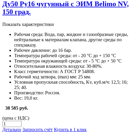
Ду50 Ру16 чугунный с ЭИМ Belimo NV,
150 град.
Показать характеристики
Рабочая среда:
Вода, пар, жидкие и газообразные среды,
нейтральные к материалам клапана, другие среды по
спецзаказу.
Рабочее давление:
до 16 бар.
Температура рабочей среды:
от - 20 °С до + 150 °С
Температура окружающей среды:
от - 5 °С до + 50 °С
Относительная влажность воздуха:
30-80%.
Класс герметичности:
А ГОСТ Р 54808.
Рабочий ход затвора, (max) мм:
25 мм.
Условная пропускная способность, Kv, куб.м/ч:
12,5; 16;
25; 40.
Производство:
Россия.
Вес:
19,0 кг.
38 585 руб.
(цена с НДС)
Детально
Запросить счёт
Купить в 1 клик