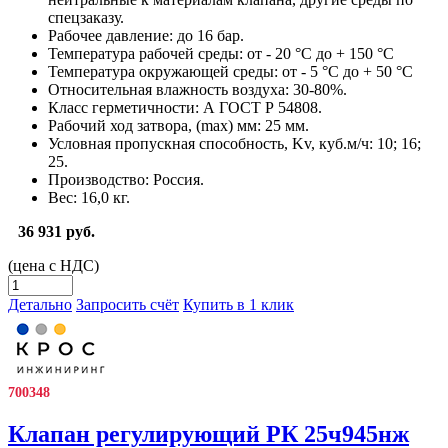
спецзаказу.
Рабочее давление:
до 16 бар.
Температура рабочей среды:
от - 20 °С до + 150 °С
Температура окружающей среды:
от - 5 °С до + 50 °С
Относительная влажность воздуха:
30-80%.
Класс герметичности:
А ГОСТ Р 54808.
Рабочий ход затвора, (max) мм:
25 мм.
Условная пропускная способность, Kv, куб.м/ч:
10; 16;
25.
Производство:
Россия.
Вес:
16,0 кг.
36 931 руб.
(цена с НДС)
Детально
Запросить счёт
Купить в 1 клик
700348
Клапан регулирующий РК 25ч945нж