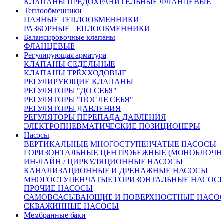
КЛАПАНЫ ПРЕДОХРАНИТЕЛЬНЫЕ ФЛАНЦЕВЫЕ
на сайте.
Теплообменники
Количество:
ПАЯНЫЕ ТЕПЛООБМЕННИКИ
РАЗБОРНЫЕ ТЕПЛООБМЕННИКИ
Балансировочные клапаны
ФЛАНЦЕВЫЕ
Регулирующая арматура
КЛАПАНЫ СЕДЕЛЬНЫЕ
КЛАПАНЫ ТРЁХХОДОВЫЕ
От 203 682 руб.
РЕГУЛИРУЮЩИЕ КЛАПАНЫ
(цена с НДС)
РЕГУЛЯТОРЫ "ДО СЕБЯ"
Запросить счёт
Купить в 1 клик
РЕГУЛЯТОРЫ "ПОСЛЕ СЕБЯ"
Другие диаметры:
РЕГУЛЯТОРЫ ДАВЛЕНИЯ
РЕГУЛЯТОРЫ ПЕРЕПАДА ДАВЛЕНИЯ
Ду15
53069.00
Ду20
53292.00
Ду25
55745.00
Ду32
67639.00
ЭЛЕКТРОПНЕВМАТИЧЕСКИЕ ПОЗИЦИОНЕРЫ
Ду40
69424.00
Ду50
75519.00
Ду65
93212.00
Ду80
119231.00
Насосы
Ду100
136776.00
Ду125
203682.00
Ду150
240480.00
Ду200
ВЕРТИКАЛЬНЫЕ МНОГОСТУПЕНЧАТЫЕ НАСОСЫ
310360.00
ГОРИЗОНТАЛЬНЫЕ ЦЕНТРОБЕЖНЫЕ (МОНОБЛОЧ
Характеристики
ИН-ЛАЙН / ЦИРКУЛЯЦИОННЫЕ НАСОСЫ
Доставка и оплата:
КАНАЛИЗАЦИОННЫЕ И ДРЕНАЖНЫЕ НАСОСЫ
Похожие товары:
МНОГОСТУПЕНЧАТЫЕ ГОРИЗОНТАЛЬНЫЕ НАСОС
ПРОЧИЕ НАСОСЫ
Описание
САМОВСАСЫВАЮЩИЕ И ПОВЕРХНОСТНЫЕ НАСО
СКВАЖИННЫЕ НАСОСЫ
Мембранные баки