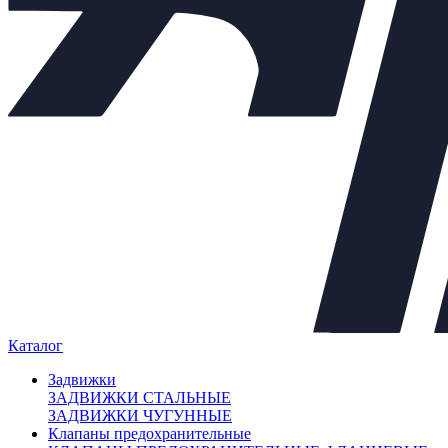
Задвижки
+
Клапаны предохранительные
+
Теплообменники
+
Балансировочные клапаны
+
Регулирующая арматура
−
Клапаны седельные
+
Клапаны трёхходовые
+
Регулирующие клапаны
Регуляторы "до себя"
Регуляторы "после себя"
Регуляторы давления
Регуляторы перепада давления
Электропневматические позиционеры
Насосы
+
Мембранные баки
+
Каталог
Нержавеющая арматура
+
Арт. 700264
Задвижки
ЗАДВИЖКИ СТАЛЬНЫЕ
Внешний вид товара, размеры, количество и параметры
ЗАДВИЖКИ ЧУГУННЫЕ
монтажных элементов зависят от выбранных характеристик
Клапаны предохранительные
конкретного товара и могут отличаться от изображения