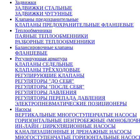
Задвижки
Доставка:
ЗАДВИЖКИ СТАЛЬНЫЕ
По Москве и области:
ЗАДВИЖКИ ЧУГУННЫЕ
Бесплатная доставка при заказе от 50000 рублей в пределах
Клапаны предохранительные
МКАД
КЛАПАНЫ ПРЕДОХРАНИТЕЛЬНЫЕ ФЛАНЦЕВЫЕ
Бесплатная доставка до пункта приема/выдачи транспортной
Теплообменники
компании
ПАЯНЫЕ ТЕПЛООБМЕННИКИ
Доставка по Москве и области от 2000 рублей
РАЗБОРНЫЕ ТЕПЛООБМЕННИКИ
Курьерская – наш менеджер оформит Вам доставку товара
Балансировочные клапаны
курьером.
После комплектации заказа на складе, Курьерская
ФЛАНЦЕВЫЕ
служба свяжется с вами и уточнит детали доставки.
Регулирующая арматура
По России:
КЛАПАНЫ СЕДЕЛЬНЫЕ
С помощью крупнейших транспортных компаний мы
КЛАПАНЫ ТРЁХХОДОВЫЕ
доставим ваш груз в любую точку России.
РЕГУЛИРУЮЩИЕ КЛАПАНЫ
Сроки доставки:
РЕГУЛЯТОРЫ "ДО СЕБЯ"
Все вопросы по доставке вы можете задать нашим
РЕГУЛЯТОРЫ "ПОСЛЕ СЕБЯ"
менеджерам
РЕГУЛЯТОРЫ ДАВЛЕНИЯ
Москва и Московская область 3 рабочих дня
РЕГУЛЯТОРЫ ПЕРЕПАДА ДАВЛЕНИЯ
Доставка в другие регионы России рассчитывается
ЭЛЕКТРОПНЕВМАТИЧЕСКИЕ ПОЗИЦИОНЕРЫ
индивидуально, с учетом удаленности и ваших пожеланий
Насосы
Похожие товары:
ВЕРТИКАЛЬНЫЕ МНОГОСТУПЕНЧАТЫЕ НАСОСЫ
ГОРИЗОНТАЛЬНЫЕ ЦЕНТРОБЕЖНЫЕ (МОНОБЛОЧ
ИН-ЛАЙН / ЦИРКУЛЯЦИОННЫЕ НАСОСЫ
КАНАЛИЗАЦИОННЫЕ И ДРЕНАЖНЫЕ НАСОСЫ
МНОГОСТУПЕНЧАТЫЕ ГОРИЗОНТАЛЬНЫЕ НАСОС