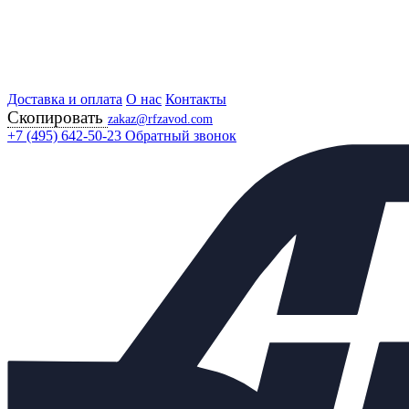
Доставка и оплата
Главная
О нас
Контакты
Скопировать
Продукция
zakaz@rfzavod.com
Регулирующая арматура
+7 (495) 642-50-23
Обратный звонок
Регулирующие клапаны
КПСР 220 С МИМ РУЧНОЙ ДУБЛЕР БЕЛАРУСЬ
Клапан запорно-
регулирующий КПСР 220
Ду125 Ру40 стальной с МИМ
560, ручной дублер
Каталог
X
Каталог продукции