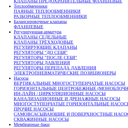
КЛАПАНЫ ПРЕДОХРАНИТЕЛЬНЫЕ ФЛАНЦЕВЫЕ
на сайте.
Теплообменники
Количество:
ПАЯНЫЕ ТЕПЛООБМЕННИКИ
РАЗБОРНЫЕ ТЕПЛООБМЕННИКИ
Балансировочные клапаны
ФЛАНЦЕВЫЕ
Регулирующая арматура
КЛАПАНЫ СЕДЕЛЬНЫЕ
КЛАПАНЫ ТРЁХХОДОВЫЕ
От 67 639 руб.
РЕГУЛИРУЮЩИЕ КЛАПАНЫ
(цена с НДС)
РЕГУЛЯТОРЫ "ДО СЕБЯ"
Запросить счёт
Купить в 1 клик
РЕГУЛЯТОРЫ "ПОСЛЕ СЕБЯ"
Другие диаметры:
РЕГУЛЯТОРЫ ДАВЛЕНИЯ
РЕГУЛЯТОРЫ ПЕРЕПАДА ДАВЛЕНИЯ
Ду15
53069.00
Ду20
53292.00
Ду25
55745.00
Ду32
67639.00
ЭЛЕКТРОПНЕВМАТИЧЕСКИЕ ПОЗИЦИОНЕРЫ
Ду40
69424.00
Ду50
75519.00
Ду65
93212.00
Ду80
119231.00
Насосы
Ду100
136776.00
Ду125
203682.00
Ду150
240480.00
Ду200
ВЕРТИКАЛЬНЫЕ МНОГОСТУПЕНЧАТЫЕ НАСОСЫ
310360.00
ГОРИЗОНТАЛЬНЫЕ ЦЕНТРОБЕЖНЫЕ (МОНОБЛОЧ
Характеристики
ИН-ЛАЙН / ЦИРКУЛЯЦИОННЫЕ НАСОСЫ
Доставка и оплата:
КАНАЛИЗАЦИОННЫЕ И ДРЕНАЖНЫЕ НАСОСЫ
Похожие товары:
МНОГОСТУПЕНЧАТЫЕ ГОРИЗОНТАЛЬНЫЕ НАСОС
ПРОЧИЕ НАСОСЫ
Описание
САМОВСАСЫВАЮЩИЕ И ПОВЕРХНОСТНЫЕ НАСО
СКВАЖИННЫЕ НАСОСЫ
Мембранные баки