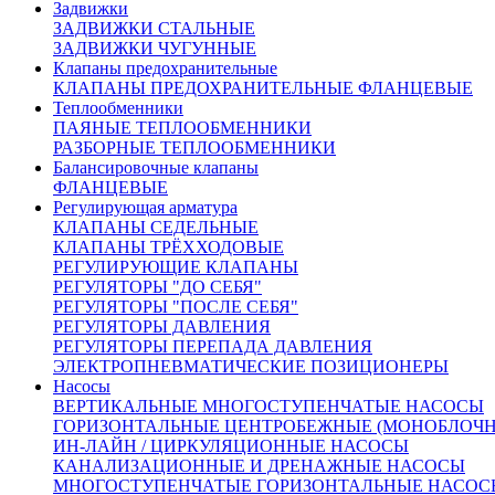
Задвижки
По Москве и области:
ЗАДВИЖКИ СТАЛЬНЫЕ
Бесплатная доставка при заказе от 50000 рублей в пределах
ЗАДВИЖКИ ЧУГУННЫЕ
МКАД
Клапаны предохранительные
Бесплатная доставка до пункта приема/выдачи транспортной
КЛАПАНЫ ПРЕДОХРАНИТЕЛЬНЫЕ ФЛАНЦЕВЫЕ
компании
Теплообменники
Доставка по Москве и области от 2000 рублей
ПАЯНЫЕ ТЕПЛООБМЕННИКИ
Курьерская – наш менеджер оформит Вам доставку товара
РАЗБОРНЫЕ ТЕПЛООБМЕННИКИ
курьером.
После комплектации заказа на складе, Курьерская
Балансировочные клапаны
служба свяжется с вами и уточнит детали доставки.
ФЛАНЦЕВЫЕ
По России:
Регулирующая арматура
С помощью крупнейших транспортных компаний мы
КЛАПАНЫ СЕДЕЛЬНЫЕ
доставим ваш груз в любую точку России.
КЛАПАНЫ ТРЁХХОДОВЫЕ
Сроки доставки:
РЕГУЛИРУЮЩИЕ КЛАПАНЫ
Все вопросы по доставке вы можете задать нашим
РЕГУЛЯТОРЫ "ДО СЕБЯ"
менеджерам
РЕГУЛЯТОРЫ "ПОСЛЕ СЕБЯ"
Москва и Московская область 3 рабочих дня
РЕГУЛЯТОРЫ ДАВЛЕНИЯ
Доставка в другие регионы России рассчитывается
РЕГУЛЯТОРЫ ПЕРЕПАДА ДАВЛЕНИЯ
индивидуально, с учетом удаленности и ваших пожеланий
ЭЛЕКТРОПНЕВМАТИЧЕСКИЕ ПОЗИЦИОНЕРЫ
Похожие товары:
Насосы
ВЕРТИКАЛЬНЫЕ МНОГОСТУПЕНЧАТЫЕ НАСОСЫ
ГОРИЗОНТАЛЬНЫЕ ЦЕНТРОБЕЖНЫЕ (МОНОБЛОЧ
ИН-ЛАЙН / ЦИРКУЛЯЦИОННЫЕ НАСОСЫ
КАНАЛИЗАЦИОННЫЕ И ДРЕНАЖНЫЕ НАСОСЫ
МНОГОСТУПЕНЧАТЫЕ ГОРИЗОНТАЛЬНЫЕ НАСОС