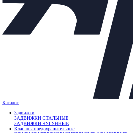
Задвижки
+
Клапаны предохранительные
+
Теплообменники
+
Балансировочные клапаны
+
Регулирующая арматура
−
Клапаны седельные
+
Клапаны трёхходовые
+
Регулирующие клапаны
Регуляторы "до себя"
Регуляторы "после себя"
Регуляторы давления
Регуляторы перепада давления
Электропневматические позиционеры
Насосы
+
Мембранные баки
+
Каталог
Нержавеющая арматура
+
Арт. 700604
Задвижки
ЗАДВИЖКИ СТАЛЬНЫЕ
Внешний вид товара, размеры, количество и параметры
ЗАДВИЖКИ ЧУГУННЫЕ
монтажных элементов зависят от выбранных характеристик
Клапаны предохранительные
конкретного товара и могут отличаться от изображения