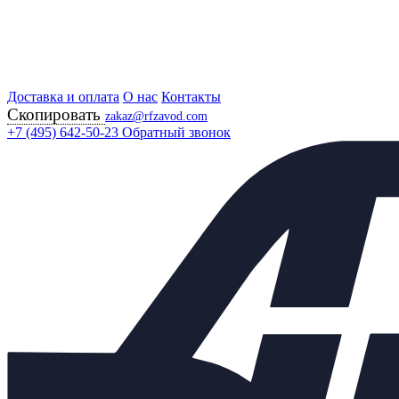
Доставка и оплата
Главная
О нас
Контакты
Скопировать
Продукция
zakaz@rfzavod.com
Регулирующая арматура
+7 (495) 642-50-23
Обратный звонок
Регулирующие клапаны
КПСР 210 С МИМ РУЧНОЙ ДУБЛЕР БЕЛАРУСЬ
Клапан регулирующий
КПСР 210 Ду32 Ру40
стальной с МИМ 350, ручной
дублер
Каталог
X
Каталог продукции