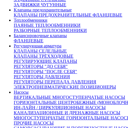
Вес: 625,0 кг.
ЗАДВИЖКИ ЧУГУННЫЕ
Клапаны предохранительные
КЛАПАНЫ ПРЕДОХРАНИТЕЛЬНЫЕ ФЛАНЦЕВЫЕ
Размеры:
Теплообменники
ПАЯНЫЕ ТЕПЛООБМЕННИКИ
РАЗБОРНЫЕ ТЕПЛООБМЕННИКИ
Kvs=900 куб.м/ч
Балансировочные клапаны
A=730 мм (строительная длина)
ФЛАНЦЕВЫЕ
B=190 мм
Регулирующая арматура
C=324 мм
КЛАПАНЫ СЕДЕЛЬНЫЕ
D=278 мм
КЛАПАНЫ ТРЁХХОДОВЫЕ
E=80 мм
РЕГУЛИРУЮЩИЕ КЛАПАНЫ
РЕГУЛЯТОРЫ "ДО СЕБЯ"
РЕГУЛЯТОРЫ "ПОСЛЕ СЕБЯ"
Материалы
РЕГУЛЯТОРЫ ДАВЛЕНИЯ
РЕГУЛЯТОРЫ ПЕРЕПАДА ДАВЛЕНИЯ
ЭЛЕКТРОПНЕВМАТИЧЕСКИЕ ПОЗИЦИОНЕРЫ
1
Корпус
Углеродистая сталь
Насосы
2
Внутренние детали
Нержавеющая сталь
ВЕРТИКАЛЬНЫЕ МНОГОСТУПЕНЧАТЫЕ НАСОСЫ
3
Седловое уплотнение
Нержавеющая сталь
ГОРИЗОНТАЛЬНЫЕ ЦЕНТРОБЕЖНЫЕ (МОНОБЛОЧ
Описание:
ИН-ЛАЙН / ЦИРКУЛЯЦИОННЫЕ НАСОСЫ
Оплата:
КАНАЛИЗАЦИОННЫЕ И ДРЕНАЖНЫЕ НАСОСЫ
Оплата осуществляется по безналичному расчету на основании
МНОГОСТУПЕНЧАТЫЕ ГОРИЗОНТАЛЬНЫЕ НАСОС
ПРОЧИЕ НАСОСЫ
Доставка: