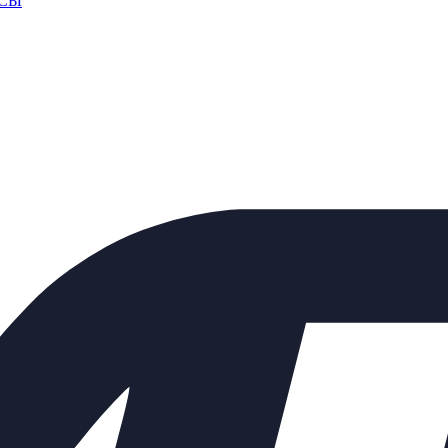
СЫ
КАД
омпании
курьером.
После комплектации заказа на складе, Курьерская слу
аш груз в любую точку России.
ьно, с учетом удаленности и ваших пожеланий