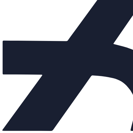
Клапаны предохранительные
+
Теплообменники
+
Балансировочные клапаны
+
Регулирующая арматура
−
Клапаны седельные
+
Клапаны трёхходовые
+
Регулирующие клапаны
Регуляторы "до себя"
Регуляторы "после себя"
Регуляторы давления
Регуляторы перепада давления
Электропневматические позиционеры
Насосы
+
Мембранные баки
+
Нержавеющая арматура
+
Арт. 701491
Внешний вид товара, размеры, количество и параметры монтажн
Количество: