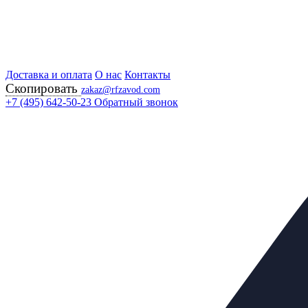
Доставка и оплата
Главная
О нас
Контакты
Скопировать
Продукция
zakaz@rfzavod.com
Регулирующая арматура
+7 (495) 642-50-23
Обратный звонок
Регулирующие клапаны
КМ307Ф РОССИЯ
Клапан трехходовой
приводом PSL325-22
Каталог
X
Каталог продукции
Задвижки
+