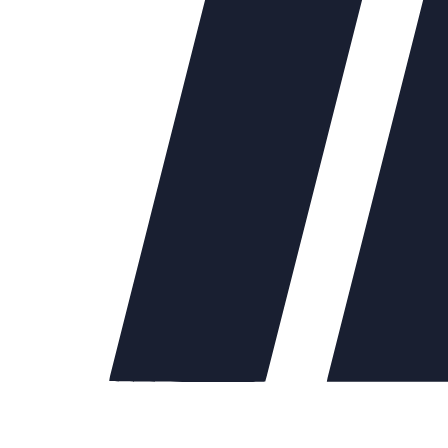
40
75068.00
Ду50
82324.00
Ду65
126489.00
Ду80
144491.00
Ду100
лирующим клапаном, управляемым
 потоков.