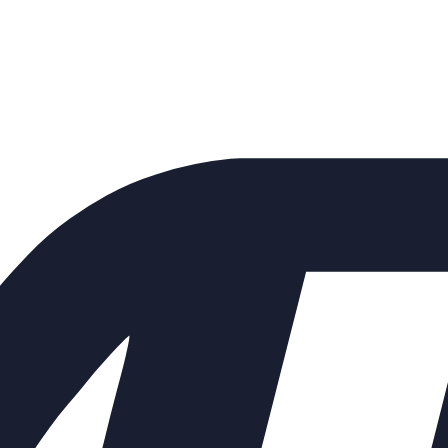
 КМ307Ф Ду250 Ру16 фланцев
0В Kvs=900,0