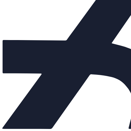
Балансировочные клапаны
+
Регулирующая арматура
−
Клапаны седельные
+
Клапаны трёхходовые
+
Регулирующие клапаны
Регуляторы "до себя"
Регуляторы "после себя"
Регуляторы давления
Регуляторы перепада давления
Электропневматические позиционеры
Насосы
+
Мембранные баки
+
Нержавеющая арматура
+
Арт. 701516
Внешний вид товара, размеры, количество и параметры монтажн
Количество:
От 115 201 руб.