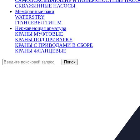
САМОВСАСЫВАЮЩИЕ И ПОВЕРХНОСТНЫЕ НАСО
положения
СКВАЖИННЫЕ НАСОСЫ
12
Болты и гайки
Болты и гайки
Мембранные баки
13
Пружина
Нержавеющая сталь
WATERSTRY
Описание:
ГРАНЛЕВЕЛ ТИП М
Оплата:
Нержавеющая арматура
Оплата осуществляется по безналичному расчету на основании
КРАНЫ МУФТОВЫЕ
КРАНЫ ПОД ПРИВАРКУ
Доставка:
КРАНЫ С ПРИВОДАМИ В СБОРЕ
По Москве и области:
КРАНЫ ФЛАНЦЕВЫЕ
Бесплатная доставка при заказе от 50000 рублей в пределах М
Бесплатная доставка до пункта приема/выдачи транспортной к
Доставка по Москве и области от 2000 рублей
Курьерская – наш менеджер оформит Вам доставку товара 
По России:
С помощью крупнейших транспортных компаний мы доставим в
Сроки доставки:
Все вопросы по доставке вы можете задать нашим менеджерам
Москва и Московская область 3 рабочих дня
Доставка в другие регионы России рассчитывается индивидуал
Похожие товары: