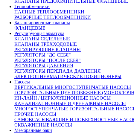
КЛАПАНЫ ПРЕДОХРАНИТЕЛЬНЫЕ ФЛАНЦЕВЫЕ
Теплообменники
ПАЯНЫЕ ТЕПЛООБМЕННИКИ
РАЗБОРНЫЕ ТЕПЛООБМЕННИКИ
Балансировочные клапаны
ФЛАНЦЕВЫЕ
Внешний вид товара, размеры, количество и параметры
Регулирующая арматура
монтажных элементов зависят от выбранных характеристик
КЛАПАНЫ СЕДЕЛЬНЫЕ
конкретного товара и могут отличаться от изображения
КЛАПАНЫ ТРЁХХОДОВЫЕ
на сайте.
РЕГУЛИРУЮЩИЕ КЛАПАНЫ
Количество:
РЕГУЛЯТОРЫ "ДО СЕБЯ"
РЕГУЛЯТОРЫ "ПОСЛЕ СЕБЯ"
РЕГУЛЯТОРЫ ДАВЛЕНИЯ
РЕГУЛЯТОРЫ ПЕРЕПАДА ДАВЛЕНИЯ
ЭЛЕКТРОПНЕВМАТИЧЕСКИЕ ПОЗИЦИОНЕРЫ
Насосы
ВЕРТИКАЛЬНЫЕ МНОГОСТУПЕНЧАТЫЕ НАСОСЫ
От 111 413 руб.
ГОРИЗОНТАЛЬНЫЕ ЦЕНТРОБЕЖНЫЕ (МОНОБЛОЧ
(цена с НДС)
ИН-ЛАЙН / ЦИРКУЛЯЦИОННЫЕ НАСОСЫ
Запросить счёт
Купить в 1 клик
КАНАЛИЗАЦИОННЫЕ И ДРЕНАЖНЫЕ НАСОСЫ
Другие диаметры:
МНОГОСТУПЕНЧАТЫЕ ГОРИЗОНТАЛЬНЫЕ НАСОС
ПРОЧИЕ НАСОСЫ
Ду40
108115.00
Ду50
111413.00
Ду65
115201.00
Ду80
САМОВСАСЫВАЮЩИЕ И ПОВЕРХНОСТНЫЕ НАСО
143790.00
Ду100
187651.00
Ду150
364120.00
Ду200
521313.00
СКВАЖИННЫЕ НАСОСЫ
Ду250
775193.00
Ду300
1069635.00
Ду350
1451922.00
Ду400
Мембранные баки
2521447.00
Ду450
2863415.00
Ду500
3018455.00