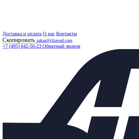
Доставка и оплата
Главная
О нас
Контакты
Скопировать
Продукция
zakaz@rfzavod.com
Регулирующая арматура
+7 (495) 642-50-23
Обратный звонок
Регулирующие клапаны
КАТ-10-01-02-01 РОССИЯ
Клапаны регулирующие
КАТ10/01-02-01 Ду50 Ру16
Каталог
X
Каталог продукции
Задвижки
+