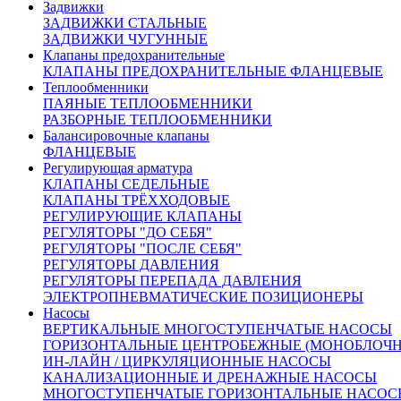
Оплата осуществляется по безналичному расчету на
Задвижки
основании счета. Счет формирует ваш персональный
ЗАДВИЖКИ СТАЛЬНЫЕ
менеджер после подтверждения заказа
ЗАДВИЖКИ ЧУГУННЫЕ
Клапаны предохранительные
Доставка:
КЛАПАНЫ ПРЕДОХРАНИТЕЛЬНЫЕ ФЛАНЦЕВЫЕ
По Москве и области:
Теплообменники
Бесплатная доставка при заказе от 50000 рублей в пределах
ПАЯНЫЕ ТЕПЛООБМЕННИКИ
МКАД
РАЗБОРНЫЕ ТЕПЛООБМЕННИКИ
Бесплатная доставка до пункта приема/выдачи транспортной
Балансировочные клапаны
компании
ФЛАНЦЕВЫЕ
Доставка по Москве и области от 2000 рублей
Регулирующая арматура
Курьерская – наш менеджер оформит Вам доставку товара
КЛАПАНЫ СЕДЕЛЬНЫЕ
курьером.
После комплектации заказа на складе, Курьерская
КЛАПАНЫ ТРЁХХОДОВЫЕ
служба свяжется с вами и уточнит детали доставки.
РЕГУЛИРУЮЩИЕ КЛАПАНЫ
По России:
РЕГУЛЯТОРЫ "ДО СЕБЯ"
С помощью крупнейших транспортных компаний мы
РЕГУЛЯТОРЫ "ПОСЛЕ СЕБЯ"
доставим ваш груз в любую точку России.
РЕГУЛЯТОРЫ ДАВЛЕНИЯ
Сроки доставки:
РЕГУЛЯТОРЫ ПЕРЕПАДА ДАВЛЕНИЯ
Все вопросы по доставке вы можете задать нашим
ЭЛЕКТРОПНЕВМАТИЧЕСКИЕ ПОЗИЦИОНЕРЫ
менеджерам
Насосы
Москва и Московская область 3 рабочих дня
ВЕРТИКАЛЬНЫЕ МНОГОСТУПЕНЧАТЫЕ НАСОСЫ
Доставка в другие регионы России рассчитывается
ГОРИЗОНТАЛЬНЫЕ ЦЕНТРОБЕЖНЫЕ (МОНОБЛОЧ
индивидуально, с учетом удаленности и ваших пожеланий
ИН-ЛАЙН / ЦИРКУЛЯЦИОННЫЕ НАСОСЫ
Похожие товары:
КАНАЛИЗАЦИОННЫЕ И ДРЕНАЖНЫЕ НАСОСЫ
МНОГОСТУПЕНЧАТЫЕ ГОРИЗОНТАЛЬНЫЕ НАСОС