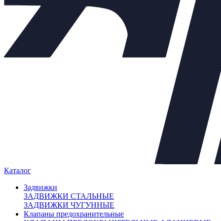
Клапаны предохранительные
+
Теплообменники
+
Балансировочные клапаны
+
Регулирующая арматура
−
Клапаны седельные
+
Клапаны трёхходовые
+
Регулирующие клапаны
Регуляторы "до себя"
Регуляторы "после себя"
Регуляторы давления
Регуляторы перепада давления
Электропневматические позиционеры
Насосы
+
Мембранные баки
+
Нержавеющая арматура
+
Арт. 701514
Каталог
Задвижки
ЗАДВИЖКИ СТАЛЬНЫЕ
ЗАДВИЖКИ ЧУГУННЫЕ
Клапаны предохранительные