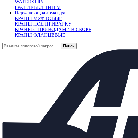
WATERSTRY
Характеристики
ГРАНЛЕВЕЛ ТИП М
Доставка и оплата:
Нержавеющая арматура
Похожие товары:
КРАНЫ МУФТОВЫЕ
КРАНЫ ПОД ПРИВАРКУ
Описание
КРАНЫ С ПРИВОДАМИ В СБОРЕ
КРАНЫ ФЛАНЦЕВЫЕ
Регулирующий клапан с пилотным управлением ГРАНРЕГ сери
требованиями к особо ответственным системам водоснабжения
Применение:
жидкие неагрессивные среды.
Рабочее давление:
16 бар.
Температура рабочей среды:
до + 80 °С
Вес:
12,0 кг.
Производство:
АДЛ Продакшн, Россия.
Основные параметры:
Kvs=43 куб.м/ч
L=230 мм
H=235 мм