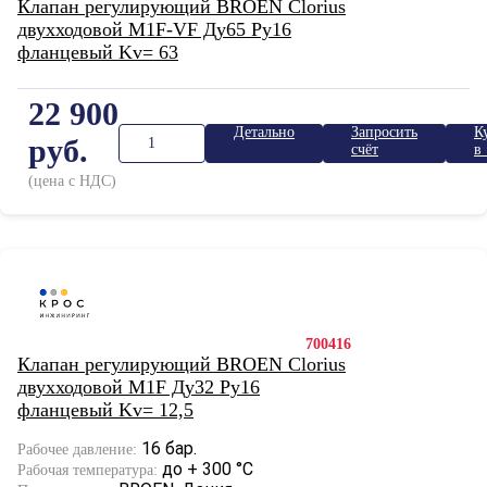
Клапан регулирующий BROEN Clorius
двухходовой M1F-VF Ду65 Ру16
фланцевый Kv= 63
22 900
Детально
Запросить
К
руб.
счёт
в 
к
(цена с НДС)
700416
Клапан регулирующий BROEN Clorius
двухходовой M1F Ду32 Ру16
фланцевый Kv= 12,5
16 бар.
Рабочее давление:
до + 300 °С
Рабочая температура: