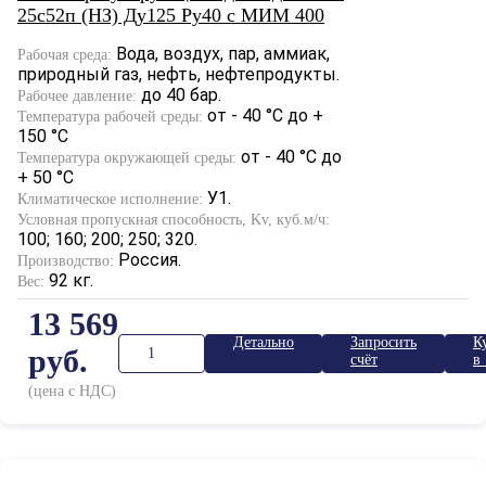
25с52п (НЗ) Ду125 Ру40 с МИМ 400
Вода, воздух, пар, аммиак,
Рабочая среда:
природный газ, нефть, нефтепродукты.
до 40 бар.
Рабочее давление:
от - 40 °С до +
Температура рабочей среды:
150 °С
от - 40 °С до
Температура окружающей среды:
+ 50 °С
У1.
Климатическое исполнение:
Условная пропускная способность, Kv, куб.м/ч:
100; 160; 200; 250; 320.
Россия.
Производство:
92 кг.
Вес:
13 569
Детально
Запросить
К
руб.
счёт
в 
к
(цена с НДС)