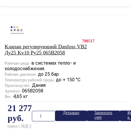
700517
Клапан регулирующий Danfoss VB2
Ду25 Kv10 Ру25 065B2058
в системах тепло- и
Рабочая среда:
холодоснабжения.
до 25 бар
Рабочее давление:
до + 150 °С
Температура рабочей среды:
Дания
Производство:
065B2058
Артикул:
4,65 кг
Вес:
21 277
Детально
Запросить
К
руб.
счёт
в 
к
(цена с НДС)