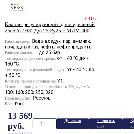
701132
Клапан регулирующий односедельный
25с52п (НЗ) Ду125 Ру25 с МИМ 400
Вода, воздух, пар, аммиак,
Рабочая среда:
природный газ, нефть, нефтепродукты.
до 25 бар.
Рабочее давление:
от - 40 °С до +
Температура рабочей среды:
150 °С
от - 40 °С до
Температура окружающей среды:
+ 50 °С
У1.
Климатическое исполнение:
Условная пропускная способность, Kv, куб.м/ч:
100; 160; 200; 250; 320.
Россия.
Производство:
92кг.
Вес:
13 569
Детально
Запросить
К
руб.
счёт
в 
к