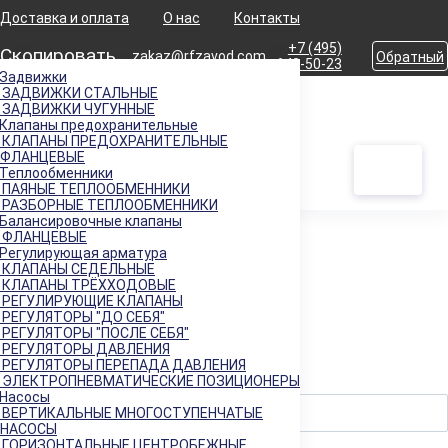
Доставка и оплата
О нас
Контакты
+7 (495)
Скопировать
zakaz@rfzavod.com
Обратный
642-50-23
Задвижки
звонок
ЗАДВИЖКИ СТАЛЬНЫЕ
Главная
Продукция
Регулирующая арматура
Регулирующие клапаны
ЗАДВИЖКИ ЧУГУННЫЕ
Каталог
Клапаны предохранительные
КЛАПАНЫ ПРЕДОХРАНИТЕЛЬНЫЕ
Регулирующие клапаны
ФЛАНЦЕВЫЕ
Теплообменники
ПАЯНЫЕ ТЕПЛООБМЕННИКИ
РАЗБОРНЫЕ ТЕПЛООБМЕННИКИ
Балансировочные клапаны
ФЛАНЦЕВЫЕ
Каталог
Регулирующая арматура
КЛАПАНЫ СЕДЕЛЬНЫЕ
КЛАПАНЫ ТРЁХХОДОВЫЕ
РЕГУЛИРУЮЩИЕ КЛАПАНЫ
Подбор параметров
РЕГУЛЯТОРЫ "ДО СЕБЯ"
РЕГУЛЯТОРЫ "ПОСЛЕ СЕБЯ"
РЕГУЛЯТОРЫ ДАВЛЕНИЯ
Цена
РЕГУЛЯТОРЫ ПЕРЕПАДА ДАВЛЕНИЯ
От
ЭЛЕКТРОПНЕВМАТИЧЕСКИЕ ПОЗИЦИОНЕРЫ
Насосы
ВЕРТИКАЛЬНЫЕ МНОГОСТУПЕНЧАТЫЕ
НАСОСЫ
До
ГОРИЗОНТАЛЬНЫЕ ЦЕНТРОБЕЖНЫЕ