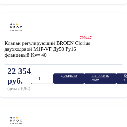
700447
Клапан регулирующий BROEN Clorius
двухходовой M1F-VF Ду50 Ру16
фланцевый Kv= 40
22 354
Детально
Запросить
К
руб.
счёт
в 
к
(цена с НДС)