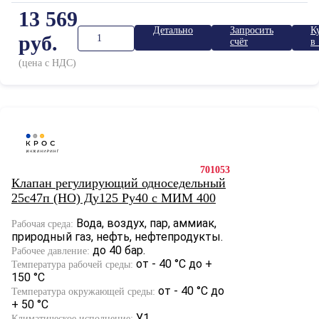
13 569
Детально
Запросить
К
руб.
счёт
в 
к
(цена с НДС)
701053
Клапан регулирующий односедельный
25с47п (НО) Ду125 Ру40 с МИМ 400
Вода, воздух, пар, аммиак,
Рабочая среда:
природный газ, нефть, нефтепродукты.
до 40 бар.
Рабочее давление:
от - 40 °С до +
Температура рабочей среды:
150 °С
от - 40 °С до
Температура окружающей среды:
+ 50 °С
У1.
Климатическое исполнение: