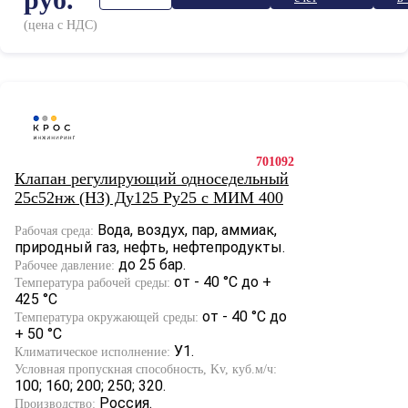
к
(цена с НДС)
701092
Клапан регулирующий односедельный
25с52нж (НЗ) Ду125 Ру25 с МИМ 400
Вода, воздух, пар, аммиак,
Рабочая среда:
природный газ, нефть, нефтепродукты.
до 25 бар.
Рабочее давление:
от - 40 °С до +
Температура рабочей среды:
425 °С
от - 40 °С до
Температура окружающей среды:
+ 50 °С
У1.
Климатическое исполнение:
Условная пропускная способность, Kv, куб.м/ч:
100; 160; 200; 250; 320.
Россия.
Производство: