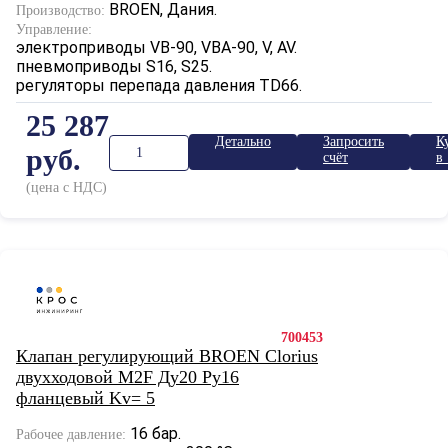
BROEN, Дания.
Производство:
Управление:
электроприводы VB-90, VBA-90, V, AV.
пневмоприводы S16, S25.
регуляторы перепада давления TD66.
25 287
Детально
Запросить
К
руб.
счёт
в 
к
(цена с НДС)
700453
Клапан регулирующий BROEN Clorius
двухходовой M2F Ду20 Ру16
фланцевый Kv= 5
16 бар.
Рабочее давление: