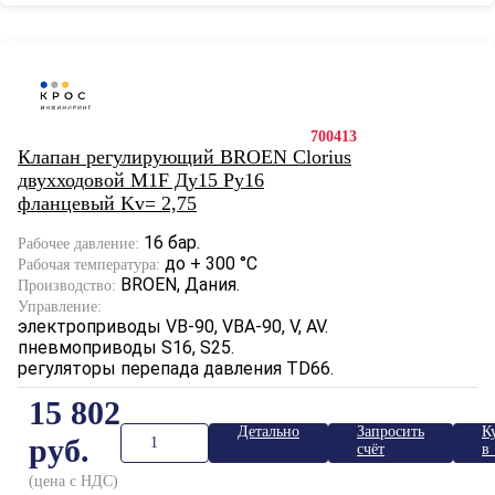
700413
Клапан регулирующий BROEN Clorius
двухходовой M1F Ду15 Ру16
фланцевый Kv= 2,75
16 бар.
Рабочее давление:
до + 300 °С
Рабочая температура:
BROEN, Дания.
Производство:
Управление:
электроприводы VB-90, VBA-90, V, AV.
пневмоприводы S16, S25.
регуляторы перепада давления TD66.
15 802
Детально
Запросить
К
руб.
счёт
в 
к
(цена с НДС)