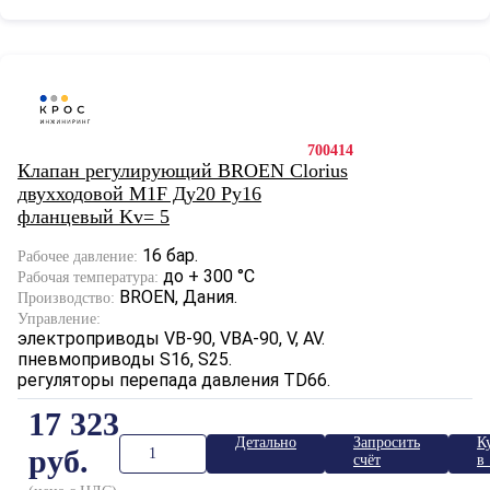
700414
Клапан регулирующий BROEN Clorius
двухходовой M1F Ду20 Ру16
фланцевый Kv= 5
16 бар.
Рабочее давление:
до + 300 °С
Рабочая температура:
BROEN, Дания.
Производство:
Управление:
электроприводы VB-90, VBA-90, V, AV.
пневмоприводы S16, S25.
регуляторы перепада давления TD66.
17 323
Детально
Запросить
К
руб.
счёт
в 
к