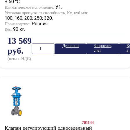
+ 50 °С
У1.
Климатическое исполнение:
Условная пропускная способность, Kv, куб.м/ч:
100; 160; 200; 250; 320.
Россия.
Производство:
90 кг.
Вес:
13 569
Детально
Запросить
К
руб.
счёт
в 
к
(цена с НДС)
701133
Клапан регулирующий односедельный