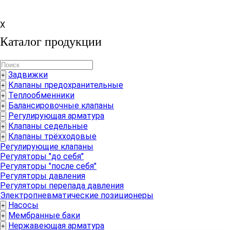
X
Каталог продукции
Задвижки
+
Клапаны предохранительные
+
Теплообменники
+
Балансировочные клапаны
+
Регулирующая арматура
−
Клапаны седельные
+
Клапаны трёхходовые
+
Регулирующие клапаны
Регуляторы "до себя"
Регуляторы "после себя"
Регуляторы давления
Регуляторы перепада давления
Электропневматические позиционеры
Насосы
+
Мембранные баки
+
Нержавеющая арматура
+