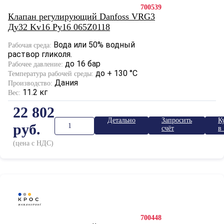
700539
Клапан регулирующий Danfoss VRG3
Ду32 Kv16 Ру16 065Z0118
Вода или 50% водный
Рабочая среда:
раствор гликоля.
до 16 бар
Рабочее давление:
до + 130 °С
Температура рабочей среды:
Дания
Производство:
11.2 кг
Вес:
22 802
Детально
Запросить
К
руб.
счёт
в 
к
(цена с НДС)
700448