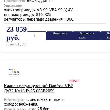
BROEN, Дания.
Производство:
Управление:
электроприводы VB-90, VBA-90, V, AV.
пневмоприводы S16, S25.
регуляторы перепада давления TD66.
23 859
Детально
Запросить
К
руб.
счёт
в 
к
(цена с НДС)
700518
Клапан регулирующий Danfoss VB2
Ду32 Kv16 Ру25 065B2059
в системах тепло- и
Рабочая среда:
холодоснабжения.
до 25 бар
Рабочее давление: