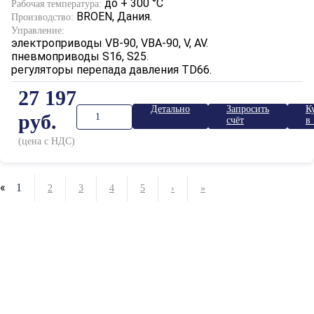
до + 300 °С
Рабочая температура:
BROEN, Дания.
Производство:
Управление:
электроприводы VB-90, VBA-90, V, AV.
пневмоприводы S16, S25.
регуляторы перепада давления TD66.
27 197
Детально
Запросить
К
руб.
счёт
в 
к
(цена с НДС)
«
1
2
3
4
5
›
»