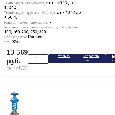
от - 40 °С до +
Температура рабочей среды:
150 °С
от - 40 °С до
Температура окружающей среды:
+ 50 °С
У1.
Климатическое исполнение:
Условная пропускная способность, Kv, куб.м/ч:
100; 160; 200; 250; 320.
Россия.
Производство:
92кг.
Вес:
13 569
Детально
Запросить
К
руб.
счёт
в 
к
(цена с НДС)