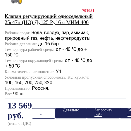
701051
Клапан регулирующий односедельный
25с47п (НО) Ду125 Ру16 с МИМ 400
Вода, воздух, пар, аммиак,
Рабочая среда:
природный газ, нефть, нефтепродукты.
до 16 бар.
Рабочее давление:
от - 40 °С до +
Температура рабочей среды:
150 °С
от - 40 °С до
Температура окружающей среды:
+ 50 °С
У1.
Климатическое исполнение:
Условная пропускная способность, Kv, куб.м/ч:
100; 160; 200; 250; 320.
Россия.
Производство:
90 кг.
Вес:
13 569
Детально
Запросить
К
руб.
счёт
в 
к
(цена с НДС)