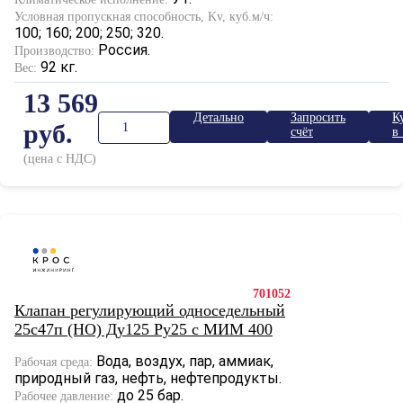
Условная пропускная способность, Kv, куб.м/ч:
100; 160; 200; 250; 320.
Россия.
Производство:
92 кг.
Вес:
13 569
Детально
Запросить
К
руб.
счёт
в 
к
(цена с НДС)
701052
Клапан регулирующий односедельный
25с47п (НО) Ду125 Ру25 с МИМ 400
Вода, воздух, пар, аммиак,
Рабочая среда:
природный газ, нефть, нефтепродукты.
до 25 бар.
Рабочее давление: