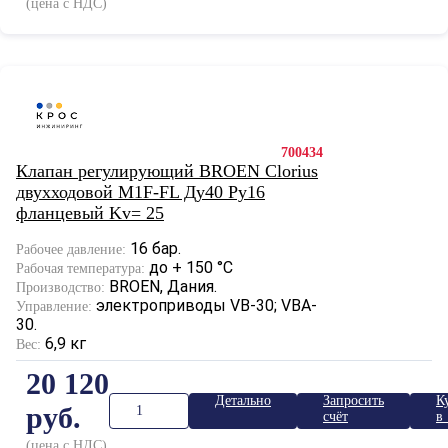
(цена с НДС)
700434
Клапан регулирующий BROEN Clorius
двухходовой M1F-FL Ду40 Ру16
фланцевый Kv= 25
16 бар.
Рабочее давление:
до + 150 °С
Рабочая температура:
BROEN, Дания.
Производство:
электроприводы VB-30; VBA-
Управление:
30.
6,9 кг
Вес:
20 120
Детально
Запросить
К
руб.
счёт
в 
к
(цена с НДС)