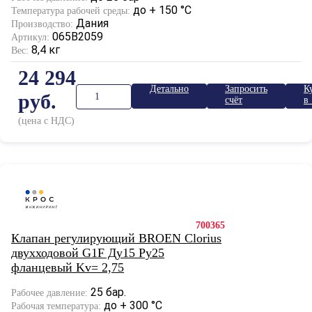
до + 150 °С
Температура рабочей среды:
Дания
Производство:
065B2059
Артикул:
8,4 кг
Вес:
24 294
Детально
Запросить
К
руб.
счёт
в 
к
(цена с НДС)
700365
Клапан регулирующий BROEN Clorius
двухходовой G1F Ду15 Ру25
фланцевый Kv= 2,75
25 бар.
Рабочее давление:
до + 300 °С
Рабочая температура: