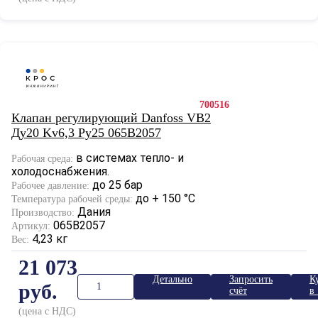
700516
Клапан регулирующий Danfoss VB2
Ду20 Kv6,3 Ру25 065B2057
в системах тепло- и
Рабочая среда:
холодоснабжения.
до 25 бар
Рабочее давление:
до + 150 °С
Температура рабочей среды:
Дания
Производство:
065B2057
Артикул:
4,23 кг
Вес:
21 073
Детально
Запросить
К
руб.
счёт
в 
к
(цена с НДС)