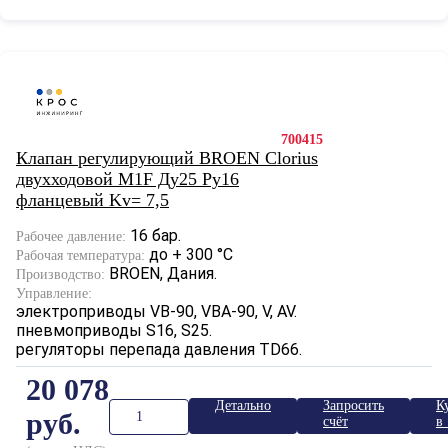
700415
Клапан регулирующий BROEN Clorius
двухходовой M1F Ду25 Ру16
фланцевый Kv= 7,5
16 бар.
Рабочее давление:
до + 300 °С
Рабочая температура:
BROEN, Дания.
Производство:
Управление:
электроприводы VB-90, VBA-90, V, AV.
пневмоприводы S16, S25.
регуляторы перепада давления TD66.
20 078
Детально
Запросить
К
руб.
счёт
в 
к