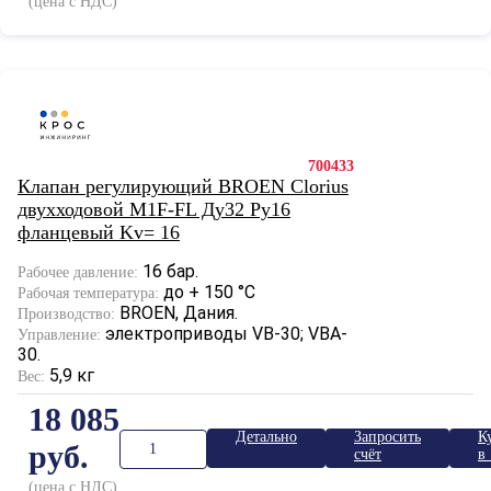
(цена с НДС)
700433
Клапан регулирующий BROEN Clorius
двухходовой M1F-FL Ду32 Ру16
фланцевый Kv= 16
16 бар.
Рабочее давление:
до + 150 °С
Рабочая температура:
BROEN, Дания.
Производство:
электроприводы VB-30; VBA-
Управление:
30.
5,9 кг
Вес:
18 085
Детально
Запросить
К
руб.
счёт
в 
к
(цена с НДС)