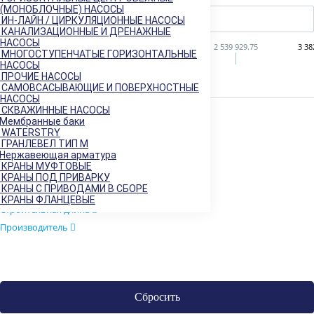
(МОНОБЛОЧНЫЕ) НАСОСЫ
ИН-ЛАЙН / ЦИРКУЛЯЦИОННЫЕ НАСОСЫ
КАНАЛИЗАЦИОННЫЕ И ДРЕНАЖНЫЕ
НАСОСЫ
569
855 689.25
1 697 809.50
2 539 929.75
3 38
МНОГОСТУПЕНЧАТЫЕ ГОРИЗОНТАЛЬНЫЕ
НАСОСЫ
ПРОЧИЕ НАСОСЫ
САМОВСАСЫВАЮЩИЕ И ПОВЕРХНОСТНЫЕ
НАСОСЫ
Диаметры
СКВАЖИННЫЕ НАСОСЫ
Мембранные баки
Давление
WATERSTRY
Температура
ГРАНЛЕВЕЛ ТИП М
Нержавеющая арматура
Корпус
КРАНЫ МУФТОВЫЕ
Присоединение
КРАНЫ ПОД ПРИВАРКУ
КРАНЫ С ПРИВОДАМИ В СБОРЕ
Страна
КРАНЫ ФЛАНЦЕВЫЕ
Строительная длина
Производитель