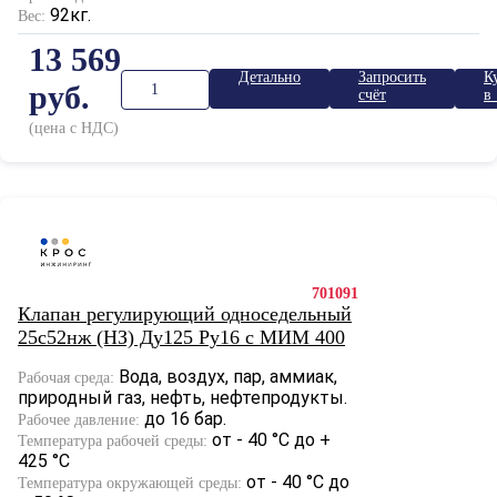
92кг.
Вес:
13 569
Детально
Запросить
К
руб.
счёт
в 
к
(цена с НДС)
701091
Клапан регулирующий односедельный
25с52нж (НЗ) Ду125 Ру16 с МИМ 400
Вода, воздух, пар, аммиак,
Рабочая среда:
природный газ, нефть, нефтепродукты.
до 16 бар.
Рабочее давление:
от - 40 °С до +
Температура рабочей среды:
425 °С
от - 40 °С до
Температура окружающей среды: