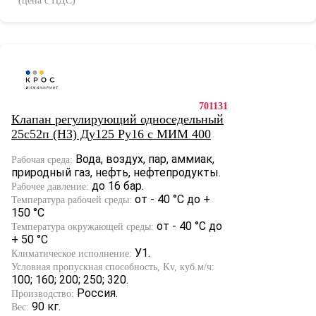
(цена с НДС)
701131
Клапан регулирующий односедельный
25с52п (НЗ) Ду125 Ру16 с МИМ 400
Вода, воздух, пар, аммиак,
Рабочая среда:
природный газ, нефть, нефтепродукты.
до 16 бар.
Рабочее давление:
от - 40 °С до +
Температура рабочей среды:
150 °С
от - 40 °С до
Температура окружающей среды:
+ 50 °С
У1.
Климатическое исполнение:
Условная пропускная способность, Kv, куб.м/ч:
100; 160; 200; 250; 320.
Россия.
Производство:
90 кг.
Вес: