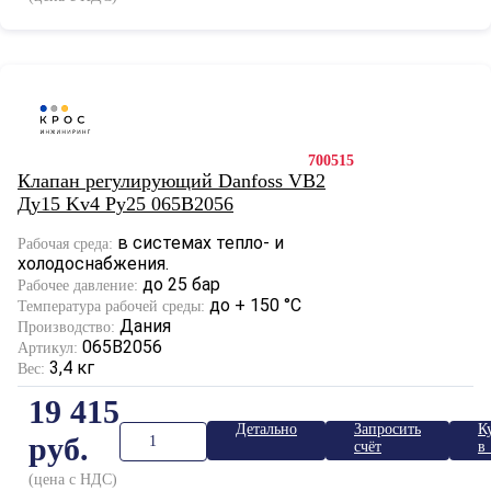
700515
Клапан регулирующий Danfoss VB2
Ду15 Kv4 Ру25 065B2056
в системах тепло- и
Рабочая среда:
холодоснабжения.
до 25 бар
Рабочее давление:
до + 150 °С
Температура рабочей среды:
Дания
Производство:
065B2056
Артикул:
3,4 кг
Вес:
19 415
Детально
Запросить
К
руб.
счёт
в 
к
(цена с НДС)