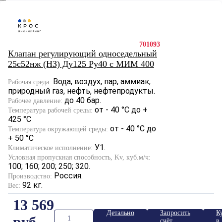
701093
Клапан регулирующий односедельный
25с52нж (НЗ) Ду125 Ру40 с МИМ 400
Вода, воздух, пар, аммиак,
Рабочая среда:
природный газ, нефть, нефтепродукты.
до 40 бар.
Рабочее давление:
от - 40 °С до +
Температура рабочей среды:
425 °С
от - 40 °С до
Температура окружающей среды:
+ 50 °С
У1.
Климатическое исполнение:
Условная пропускная способность, Kv, куб.м/ч:
100; 160; 200; 250; 320.
Россия.
Производство:
92 кг.
Вес:
13 569
Детально
Запросить
К
руб.
счёт
в 