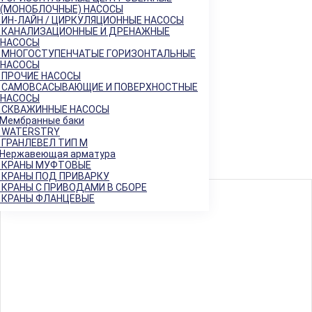
Балансировочные клапаны
+
(МОНОБЛОЧНЫЕ) НАСОСЫ
Регулирующая арматура
−
ИН-ЛАЙН / ЦИРКУЛЯЦИОННЫЕ НАСОСЫ
Клапаны седельные
КАНАЛИЗАЦИОННЫЕ И ДРЕНАЖНЫЕ
+
НАСОСЫ
Клапаны трёхходовые
+
МНОГОСТУПЕНЧАТЫЕ ГОРИЗОНТАЛЬНЫЕ
Регулирующие клапаны
НАСОСЫ
Регуляторы "до себя"
ПРОЧИЕ НАСОСЫ
Регуляторы "после себя"
САМОВСАСЫВАЮЩИЕ И ПОВЕРХНОСТНЫЕ
Регуляторы давления
НАСОСЫ
СКВАЖИННЫЕ НАСОСЫ
Регуляторы перепада давления
Мембранные баки
Электропневматические позиционеры
WATERSTRY
Насосы
+
ГРАНЛЕВЕЛ ТИП М
Мембранные баки
+
Нержавеющая арматура
КРАНЫ МУФТОВЫЕ
Нержавеющая арматура
+
КРАНЫ ПОД ПРИВАРКУ
КРАНЫ С ПРИВОДАМИ В СБОРЕ
Арт. 700393
КРАНЫ ФЛАНЦЕВЫЕ