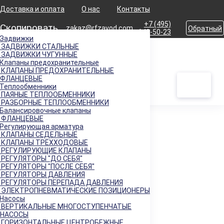
Доставка и оплата
О нас
Контакты
+7 (495)
Скопировать
zakaz@rfzavod.com
Обратный
642-50-23
Задвижки
звонок
ЗАДВИЖКИ СТАЛЬНЫЕ
Главная
Продукция
Регулирующая арматура
Регулирующие клапаны
ЗАДВИЖКИ ЧУГУННЫЕ
Каталог
CLORIUS-H2F ДАНИЯ
Клапаны предохранительные
КЛАПАНЫ ПРЕДОХРАНИТЕЛЬНЫЕ
ФЛАНЦЕВЫЕ
Клапан регулирующий BROEN Clorius двухходовой H2F
Теплообменники
Ду125 Ру25 фланцевый Kv= 215
ПАЯНЫЕ ТЕПЛООБМЕННИКИ
РАЗБОРНЫЕ ТЕПЛООБМЕННИКИ
Балансировочные клапаны
ФЛАНЦЕВЫЕ
Регулирующая арматура
Каталог
КЛАПАНЫ СЕДЕЛЬНЫЕ
КЛАПАНЫ ТРЁХХОДОВЫЕ
X
РЕГУЛИРУЮЩИЕ КЛАПАНЫ
РЕГУЛЯТОРЫ "ДО СЕБЯ"
Каталог продукции
РЕГУЛЯТОРЫ "ПОСЛЕ СЕБЯ"
РЕГУЛЯТОРЫ ДАВЛЕНИЯ
РЕГУЛЯТОРЫ ПЕРЕПАДА ДАВЛЕНИЯ
ЭЛЕКТРОПНЕВМАТИЧЕСКИЕ ПОЗИЦИОНЕРЫ
Задвижки
+
Насосы
Клапаны предохранительные
ВЕРТИКАЛЬНЫЕ МНОГОСТУПЕНЧАТЫЕ
+
НАСОСЫ
Теплообменники
+
ГОРИЗОНТАЛЬНЫЕ ЦЕНТРОБЕЖНЫЕ