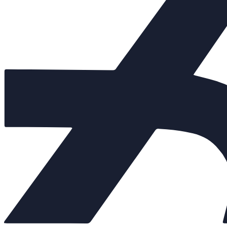
Клапаны предохранительные
+
Теплообменники
+
Балансировочные клапаны
+
Регулирующая арматура
−
Клапаны седельные
+
Клапаны трёхходовые
+
Регулирующие клапаны
Регуляторы "до себя"
Регуляторы "после себя"
Регуляторы давления
Регуляторы перепада давления
Электропневматические позиционеры
Насосы
+
Мембранные баки
+
Нержавеющая арматура
+
Арт. 700781
Внешний вид товара, размеры, количество и параметры монтажн
Количество: