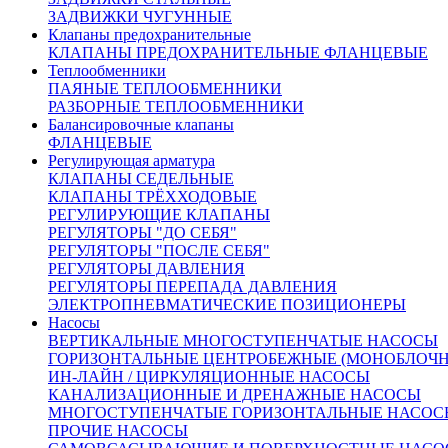
Исполнение фланцев, стандартное:
В ряд 1 по
ЗАДВИЖКИ ЧУГУННЫЕ
ГОСТ Р 54432.
Клапаны предохранительные
Производство:
Россия.
КЛАПАНЫ ПРЕДОХРАНИТЕЛЬНЫЕ ФЛАНЦЕВЫЕ
Вес:
21 кг.
Теплообменники
ПАЯНЫЕ ТЕПЛООБМЕННИКИ
РАЗБОРНЫЕ ТЕПЛООБМЕННИКИ
Балансировочные клапаны
Размеры :
ФЛАНЦЕВЫЕ
Регулирующая арматура
КЛАПАНЫ СЕДЕЛЬНЫЕ
D
=84 мм
1
КЛАПАНЫ ТРЁХХОДОВЫЕ
D
=110 мм
2
РЕГУЛИРУЮЩИЕ КЛАПАНЫ
D
=145 мм
РЕГУЛЯТОРЫ "ДО СЕБЯ"
3
РЕГУЛЯТОРЫ "ПОСЛЕ СЕБЯ"
L=200 мм (строительная длина)
РЕГУЛЯТОРЫ ДАВЛЕНИЯ
n=4 мм
РЕГУЛЯТОРЫ ПЕРЕПАДА ДАВЛЕНИЯ
d=18 мм
ЭЛЕКТРОПНЕВМАТИЧЕСКИЕ ПОЗИЦИОНЕРЫ
H=745 мм
Насосы
H
=100 мм
1
ВЕРТИКАЛЬНЫЕ МНОГОСТУПЕНЧАТЫЕ НАСОСЫ
ГОРИЗОНТАЛЬНЫЕ ЦЕНТРОБЕЖНЫЕ (МОНОБЛОЧ
ИН-ЛАЙН / ЦИРКУЛЯЦИОННЫЕ НАСОСЫ
Материалы основных деталей
КАНАЛИЗАЦИОННЫЕ И ДРЕНАЖНЫЕ НАСОСЫ
МНОГОСТУПЕНЧАТЫЕ ГОРИЗОНТАЛЬНЫЕ НАСОС
ПРОЧИЕ НАСОСЫ
1
Корпус
Сталь 12Х18Н9ТЛ