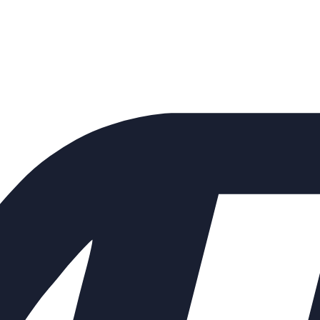
ий КТМ 27нж647нж Ду40 Ру16 
М 250