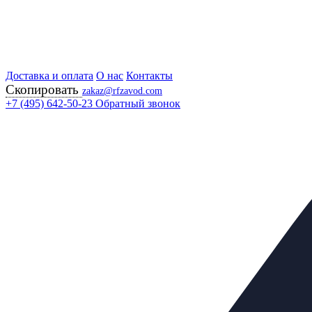
Доставка и оплата
Главная
О нас
Контакты
Скопировать
Продукция
zakaz@rfzavod.com
Регулирующая арматура
+7 (495) 642-50-23
Обратный звонок
Регулирующие клапаны
27НЖ647НЖ РОССИЯ
Клапан регулирующ
смесительный с МИ
Каталог
X
Каталог продукции
Задвижки
+