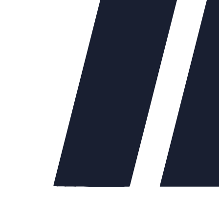
40
73646.00
Ду50
79607.00
Ду65
111545.00
Ду80
120968.00
Ду100