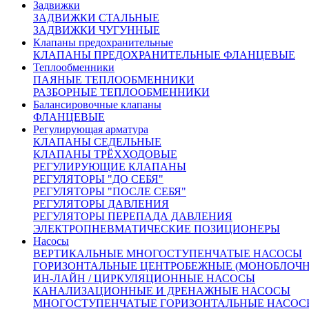
Задвижки
простой (1x100 Ом), токовый (4-20мА) без
ЗАДВИЖКИ СТАЛЬНЫЕ
источника питания;
ЗАДВИЖКИ ЧУГУННЫЕ
указатель положения;
Клапаны предохранительные
ручной дублер управления.
КЛАПАНЫ ПРЕДОХРАНИТЕЛЬНЫЕ ФЛАНЦЕВЫЕ
Теплообменники
ПАЯНЫЕ ТЕПЛООБМЕННИКИ
Технические данные
РАЗБОРНЫЕ ТЕПЛООБМЕННИКИ
электропривода:
Балансировочные клапаны
ФЛАНЦЕВЫЕ
Регулирующая арматура
Тип привода
ST 0.1
КЛАПАНЫ СЕДЕЛЬНЫЕ
Рабочий ход, мм
20
32
40
КЛАПАНЫ ТРЁХХОДОВЫЕ
Скорость управления, мм/
РЕГУЛИРУЮЩИЕ КЛАПАНЫ
32
мин
РЕГУЛЯТОРЫ "ДО СЕБЯ"
Время закрытия, с
40
60
75
РЕГУЛЯТОРЫ "ПОСЛЕ СЕБЯ"
Усилие на штоке, кН
5,8
7,2
РЕГУЛЯТОРЫ ДАВЛЕНИЯ
РЕГУЛЯТОРЫ ПЕРЕПАДА ДАВЛЕНИЯ
повторно-
Режим работы
ЭЛЕКТРОПНЕВМАТИЧЕСКИЕ ПОЗИЦИОНЕРЫ
кратковременный
Насосы
Напряжение питания
230В, 50Гц
ВЕРТИКАЛЬНЫЕ МНОГОСТУПЕНЧАТЫЕ НАСОСЫ
(управляющее)
ГОРИЗОНТАЛЬНЫЕ ЦЕНТРОБЕЖНЫЕ (МОНОБЛОЧ
Мощность потребляемая, Вт
15
ИН-ЛАЙН / ЦИРКУЛЯЦИОННЫЕ НАСОСЫ
Масса, кг
7,8
КАНАЛИЗАЦИОННЫЕ И ДРЕНАЖНЫЕ НАСОСЫ
МНОГОСТУПЕНЧАТЫЕ ГОРИЗОНТАЛЬНЫЕ НАСОС