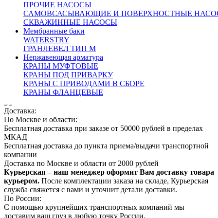
Условия эксплуатации:
ПРОЧИЕ НАСОСЫ
САМОВСАСЫВАЮЩИЕ И ПОВЕРХНОСТНЫЕ НАСО
СКВАЖИННЫЕ НАСОСЫ
Окружающая температура, °С
от минус 25 до 55
Мембранные баки
Относительная влажность, %
от 5 до 100
WATERSTRY
Степень защиты
IP67
ГРАНЛЕВЕЛ ТИП М
Нержавеющая арматура
Описание:
КРАНЫ МУФТОВЫЕ
Оплата:
КРАНЫ ПОД ПРИВАРКУ
Оплата осуществляется по безналичному расчету на
КРАНЫ С ПРИВОДАМИ В СБОРЕ
основании счета. Счет формирует ваш персональный
КРАНЫ ФЛАНЦЕВЫЕ
менеджер после подтверждения заказа
Доставка:
По Москве и области:
Бесплатная доставка при заказе от 50000 рублей в пределах
МКАД
Бесплатная доставка до пункта приема/выдачи транспортной
компании
Доставка по Москве и области от 2000 рублей
Курьерская – наш менеджер оформит Вам доставку товара
курьером.
После комплектации заказа на складе, Курьерская
служба свяжется с вами и уточнит детали доставки.
По России:
С помощью крупнейших транспортных компаний мы
доставим ваш груз в любую точку России.