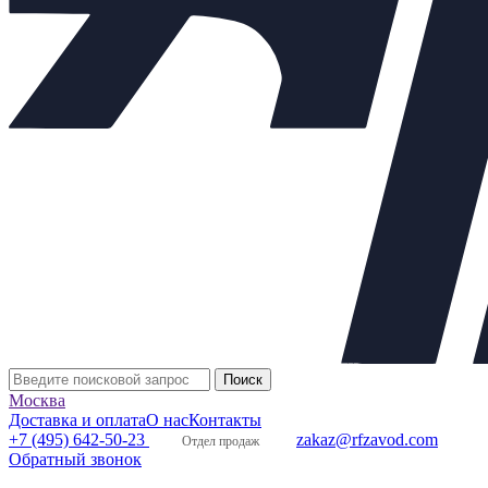
Материалы основных деталей
1
Корпус
Сталь 25Л
2
Плунжер, седло
Сталь 20Х13
3
Уплотнение в затворе
«металл по металлу»
4
Уплотнение сальника
Графлекс
Принцип действия КР:
Регулируется поток рабочей среды пут
седла, изменяя тем самым пропускную способность клапана по
электропривод, который изменет площадь открытого проходног
и сальниковому уплотнению осуществляется полная герметичн
Клапаны КР 25с947нж
комплектуются ЭИМ – ST,
МТ, SP «Regada» различных типов исполнения: в
общепромышленном, взрывозащищенном,
умеренном климатическом. Стандартное исполнение
электропривода Regada:
электрическое подсоединение – на клеммную
Москва
колодку;
Доставка и оплата
О нас
Контакты
механическое присоединение – фланцевое,
+7 (495) 642-50-23
zakaz@rfzavod.com
Отдел продаж
присоединительная муфта – резьбовая;
Обратный звонок
датчик степени открытия – резисторный