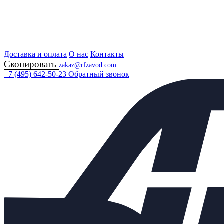
Доставка и оплата
Главная
О нас
Контакты
Скопировать
Продукция
zakaz@rfzavod.com
Регулирующая арматура
+7 (495) 642-50-23
Обратный звонок
Регулирующие клапаны
25С947НЖ РУ25 РОССИЯ
Клапан регулирующий КР
25с947нж Ду80 Ру25 с
приводом ST 0.1
Каталог
X
Каталог продукции