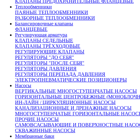
КЛАПАНЫ ПРЕДОХРАНИТЕЛЬНЫЕ ФЛАНЦЕВЫЕ
Теплообменники
ПАЯНЫЕ ТЕПЛООБМЕННИКИ
РАЗБОРНЫЕ ТЕПЛООБМЕННИКИ
Балансировочные клапаны
ФЛАНЦЕВЫЕ
Регулирующая арматура
От 67 833 руб.
КЛАПАНЫ СЕДЕЛЬНЫЕ
(цена с НДС)
КЛАПАНЫ ТРЁХХОДОВЫЕ
Запросить счёт
Купить в 1 клик
РЕГУЛИРУЮЩИЕ КЛАПАНЫ
Другие диаметры:
РЕГУЛЯТОРЫ "ДО СЕБЯ"
РЕГУЛЯТОРЫ "ПОСЛЕ СЕБЯ"
Ду15
37202.00
Ду20
37462.00
Ду25
38574.00
Ду32
46756.00
РЕГУЛЯТОРЫ ДАВЛЕНИЯ
Ду40
48217.00
Ду50
49683.00
Ду65
61658.00
Ду80
67833.00
РЕГУЛЯТОРЫ ПЕРЕПАДА ДАВЛЕНИЯ
Ду100
76212.00
Ду125
131297.00
Ду150
193968.00
Ду200
ЭЛЕКТРОПНЕВМАТИЧЕСКИЕ ПОЗИЦИОНЕРЫ
238788.00
Ду250
374063.00
Ду300
466915.00
Насосы
Характеристики
ВЕРТИКАЛЬНЫЕ МНОГОСТУПЕНЧАТЫЕ НАСОСЫ
Доставка и оплата:
ГОРИЗОНТАЛЬНЫЕ ЦЕНТРОБЕЖНЫЕ (МОНОБЛОЧ
Похожие товары:
ИН-ЛАЙН / ЦИРКУЛЯЦИОННЫЕ НАСОСЫ
КАНАЛИЗАЦИОННЫЕ И ДРЕНАЖНЫЕ НАСОСЫ
Описание
МНОГОСТУПЕНЧАТЫЕ ГОРИЗОНТАЛЬНЫЕ НАСОС
ПРОЧИЕ НАСОСЫ
САМОВСАСЫВАЮЩИЕ И ПОВЕРХНОСТНЫЕ НАСО
СКВАЖИННЫЕ НАСОСЫ
Рабочая среда:
Вода, воздух, пар, аммиак,
Мембранные баки
природный газ, нефть, нефтепродукты.