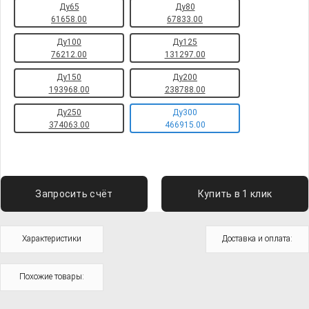
Ду65
Ду80
61658.00
67833.00
Ду100
Ду125
76212.00
131297.00
Ду150
Ду200
193968.00
238788.00
Ду250
Ду300
374063.00
466915.00
Запросить счёт
Купить в 1 клик
Характеристики
Доставка и оплата:
Похожие товары: