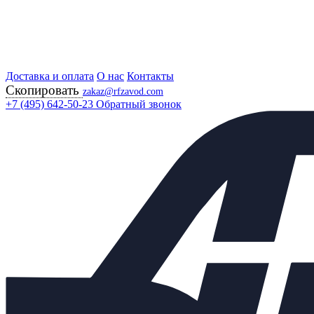
Доставка и оплата
Главная
О нас
Контакты
Скопировать
Продукция
zakaz@rfzavod.com
Регулирующая арматура
+7 (495) 642-50-23
Обратный звонок
Регулирующие клапаны
25С52П (НЗ) РУ40 РОССИЯ
Клапан регулирующий
односедельный 25с52п (НЗ)
Ду65 Ру40 с МИМ 320
Каталог
X
Каталог продукции