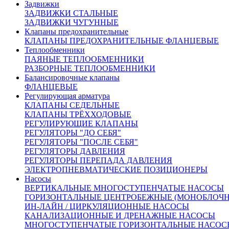
Задвижки
Сроки доставки:
ЗАДВИЖКИ СТАЛЬНЫЕ
Все вопросы по доставке вы можете задать нашим
ЗАДВИЖКИ ЧУГУННЫЕ
менеджерам
Клапаны предохранительные
Москва и Московская область 3 рабочих дня
КЛАПАНЫ ПРЕДОХРАНИТЕЛЬНЫЕ ФЛАНЦЕВЫЕ
Доставка в другие регионы России рассчитывается
Теплообменники
индивидуально, с учетом удаленности и ваших пожеланий
ПАЯНЫЕ ТЕПЛООБМЕННИКИ
Похожие товары:
РАЗБОРНЫЕ ТЕПЛООБМЕННИКИ
Балансировочные клапаны
Арт. 150164
ФЛАНЦЕВЫЕ
Нет в наличии
Регулирующая арматура
DN 300
КЛАПАНЫ СЕДЕЛЬНЫЕ
825 000 руб.
КЛАПАНЫ ТРЁХХОДОВЫЕ
РЕГУЛИРУЮЩИЕ КЛАПАНЫ
РЕГУЛЯТОРЫ "ДО СЕБЯ"
Арт. 150222
РЕГУЛЯТОРЫ "ПОСЛЕ СЕБЯ"
Нет в наличии
РЕГУЛЯТОРЫ ДАВЛЕНИЯ
DN 250
РЕГУЛЯТОРЫ ПЕРЕПАДА ДАВЛЕНИЯ
700 000 руб.
ЭЛЕКТРОПНЕВМАТИЧЕСКИЕ ПОЗИЦИОНЕРЫ
Насосы
ВЕРТИКАЛЬНЫЕ МНОГОСТУПЕНЧАТЫЕ НАСОСЫ
ГОРИЗОНТАЛЬНЫЕ ЦЕНТРОБЕЖНЫЕ (МОНОБЛОЧ
Арт. 150093
ИН-ЛАЙН / ЦИРКУЛЯЦИОННЫЕ НАСОСЫ
Нет в наличии
КАНАЛИЗАЦИОННЫЕ И ДРЕНАЖНЫЕ НАСОСЫ
DN 200
МНОГОСТУПЕНЧАТЫЕ ГОРИЗОНТАЛЬНЫЕ НАСОС
400 000 руб.