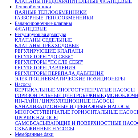
КЛАПАНЫ ПРЕДОХРАНИТЕЛЬНЫЕ ФЛАНЦЕВЫЕ
Теплообменники
ПАЯНЫЕ ТЕПЛООБМЕННИКИ
РАЗБОРНЫЕ ТЕПЛООБМЕННИКИ
Балансировочные клапаны
ФЛАНЦЕВЫЕ
Регулирующая арматура
От 66 945 руб.
КЛАПАНЫ СЕДЕЛЬНЫЕ
(цена с НДС)
КЛАПАНЫ ТРЁХХОДОВЫЕ
Запросить счёт
Купить в 1 клик
РЕГУЛИРУЮЩИЕ КЛАПАНЫ
Другие диаметры:
РЕГУЛЯТОРЫ "ДО СЕБЯ"
РЕГУЛЯТОРЫ "ПОСЛЕ СЕБЯ"
Ду15
31569.00
Ду20
31656.00
Ду25
33389.00
Ду32
41565.00
РЕГУЛЯТОРЫ ДАВЛЕНИЯ
Ду40
42700.00
Ду50
46909.00
Ду65
66945.00
Ду80
76335.00
РЕГУЛЯТОРЫ ПЕРЕПАДА ДАВЛЕНИЯ
Ду100
89269.00
Ду125
13569.00
Ду150
160000.00
Ду200
ЭЛЕКТРОПНЕВМАТИЧЕСКИЕ ПОЗИЦИОНЕРЫ
207089.00
Насосы
Характеристики
ВЕРТИКАЛЬНЫЕ МНОГОСТУПЕНЧАТЫЕ НАСОСЫ
Доставка и оплата:
ГОРИЗОНТАЛЬНЫЕ ЦЕНТРОБЕЖНЫЕ (МОНОБЛОЧ
Похожие товары:
ИН-ЛАЙН / ЦИРКУЛЯЦИОННЫЕ НАСОСЫ
КАНАЛИЗАЦИОННЫЕ И ДРЕНАЖНЫЕ НАСОСЫ
Описание
МНОГОСТУПЕНЧАТЫЕ ГОРИЗОНТАЛЬНЫЕ НАСОС
ПРОЧИЕ НАСОСЫ
САМОВСАСЫВАЮЩИЕ И ПОВЕРХНОСТНЫЕ НАСО
СКВАЖИННЫЕ НАСОСЫ
Рабочая среда:
Вода, воздух, пар, аммиак,
Мембранные баки
природный газ, нефть, нефтепродукты.