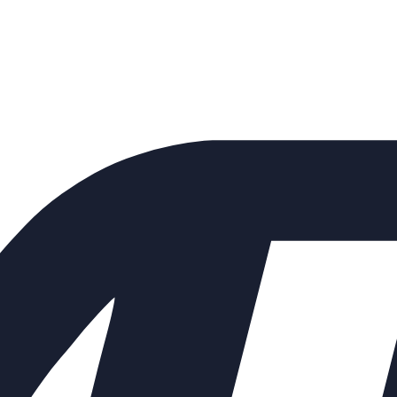
й односедельный 25с52п (НЗ)