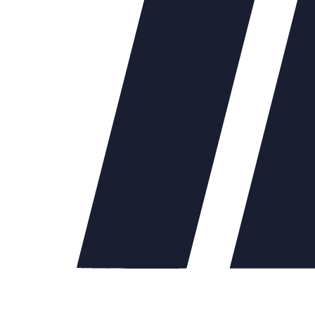
40
42700.00
Ду50
46909.00
Ду65
66945.00
Ду80
76335.00
Ду100
89