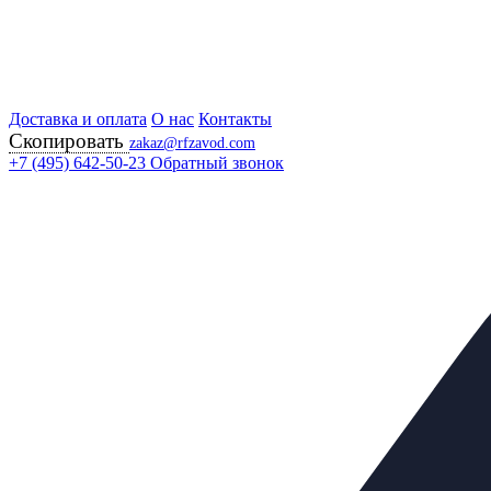
Доставка и оплата
Главная
О нас
Контакты
Скопировать
Продукция
zakaz@rfzavod.com
Регулирующая арматура
+7 (495) 642-50-23
Обратный звонок
Регулирующие клапаны
25С52П (НЗ) РУ40 РОССИЯ
Клапан регулирующи
400
Каталог
X
Каталог продукции
Задвижки
+