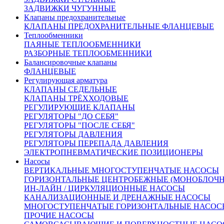
Производство:
Россия.
ЗАДВИЖКИ ЧУГУННЫЕ
Вес:
195 кг.
Клапаны предохранительные
КЛАПАНЫ ПРЕДОХРАНИТЕЛЬНЫЕ ФЛАНЦЕВЫЕ
Теплообменники
Размеры :
ПАЯНЫЕ ТЕПЛООБМЕННИКИ
РАЗБОРНЫЕ ТЕПЛООБМЕННИКИ
Балансировочные клапаны
D
=284 мм
1
ФЛАНЦЕВЫЕ
D
=320 мм
2
Регулирующая арматура
D
=375 мм
КЛАПАНЫ СЕДЕЛЬНЫЕ
3
L=600 мм (строительная длина)
КЛАПАНЫ ТРЁХХОДОВЫЕ
n=12 мм
РЕГУЛИРУЮЩИЕ КЛАПАНЫ
d=30 мм
РЕГУЛЯТОРЫ "ДО СЕБЯ"
H=1110 мм
РЕГУЛЯТОРЫ "ПОСЛЕ СЕБЯ"
РЕГУЛЯТОРЫ ДАВЛЕНИЯ
РЕГУЛЯТОРЫ ПЕРЕПАДА ДАВЛЕНИЯ
ЭЛЕКТРОПНЕВМАТИЧЕСКИЕ ПОЗИЦИОНЕРЫ
Материалы основных деталей
Насосы
ВЕРТИКАЛЬНЫЕ МНОГОСТУПЕНЧАТЫЕ НАСОСЫ
1
Корпус
Сталь 25Л
ГОРИЗОНТАЛЬНЫЕ ЦЕНТРОБЕЖНЫЕ (МОНОБЛОЧ
2
Плунжер, седло
Сталь 14Х17Н2
ИН-ЛАЙН / ЦИРКУЛЯЦИОННЫЕ НАСОСЫ
КАНАЛИЗАЦИОННЫЕ И ДРЕНАЖНЫЕ НАСОСЫ
3
Уплотнение в затворе
«Фторопласт»
МНОГОСТУПЕНЧАТЫЕ ГОРИЗОНТАЛЬНЫЕ НАСОС
Описание:
ПРОЧИЕ НАСОСЫ
Оплата: