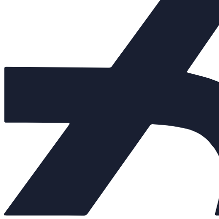
Клапаны предохранительные
+
Теплообменники
+
Балансировочные клапаны
+
Регулирующая арматура
−
Клапаны седельные
+
Клапаны трёхходовые
+
Регулирующие клапаны
Регуляторы "до себя"
Регуляторы "после себя"
Регуляторы давления
Регуляторы перепада давления
Электропневматические позиционеры
Насосы
+
Мембранные баки
+
Нержавеющая арматура
+
Арт. 701145
Внешний вид товара, размеры, количество и параметры монтажн
Количество: