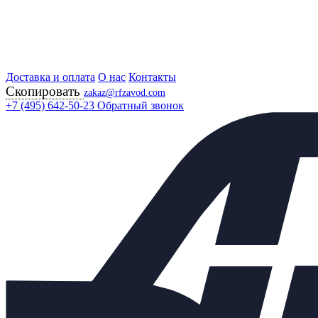
Доставка и оплата
Главная
О нас
Контакты
Скопировать
Продукция
zakaz@rfzavod.com
Регулирующая арматура
+7 (495) 642-50-23
Обратный звонок
Регулирующие клапаны
25С47П (НО) РУ40 РОССИЯ
Клапан регулирующий
односедельный 25с47п (НО)
Ду25 Ру40 с МИМ 200
Каталог
X
Каталог продукции