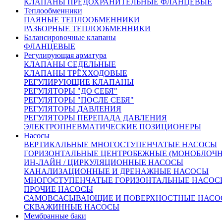
КЛАПАНЫ ПРЕДОХРАНИТЕЛЬНЫЕ ФЛАНЦЕВЫЕ
Теплообменники
ПАЯНЫЕ ТЕПЛООБМЕННИКИ
РАЗБОРНЫЕ ТЕПЛООБМЕННИКИ
Балансировочные клапаны
ФЛАНЦЕВЫЕ
Регулирующая арматура
От 33 389 руб.
КЛАПАНЫ СЕДЕЛЬНЫЕ
(цена с НДС)
КЛАПАНЫ ТРЁХХОДОВЫЕ
Запросить счёт
Купить в 1 клик
РЕГУЛИРУЮЩИЕ КЛАПАНЫ
Другие диаметры:
РЕГУЛЯТОРЫ "ДО СЕБЯ"
РЕГУЛЯТОРЫ "ПОСЛЕ СЕБЯ"
Ду15
31569.00
Ду20
31656.00
Ду25
33389.00
Ду32
41565.00
РЕГУЛЯТОРЫ ДАВЛЕНИЯ
Ду40
42700.00
Ду50
46909.00
Ду65
66945.00
Ду80
76335.00
РЕГУЛЯТОРЫ ПЕРЕПАДА ДАВЛЕНИЯ
Ду100
89269.00
Ду125
13569.00
Ду150
160000.00
Ду200
ЭЛЕКТРОПНЕВМАТИЧЕСКИЕ ПОЗИЦИОНЕРЫ
207089.00
Насосы
Характеристики
ВЕРТИКАЛЬНЫЕ МНОГОСТУПЕНЧАТЫЕ НАСОСЫ
Доставка и оплата:
ГОРИЗОНТАЛЬНЫЕ ЦЕНТРОБЕЖНЫЕ (МОНОБЛОЧ
Похожие товары:
ИН-ЛАЙН / ЦИРКУЛЯЦИОННЫЕ НАСОСЫ
КАНАЛИЗАЦИОННЫЕ И ДРЕНАЖНЫЕ НАСОСЫ
Описание
МНОГОСТУПЕНЧАТЫЕ ГОРИЗОНТАЛЬНЫЕ НАСОС
ПРОЧИЕ НАСОСЫ
САМОВСАСЫВАЮЩИЕ И ПОВЕРХНОСТНЫЕ НАСО
СКВАЖИННЫЕ НАСОСЫ
Рабочая среда:
Вода, воздух, пар, аммиак,
Мембранные баки
природный газ, нефть, нефтепродукты.