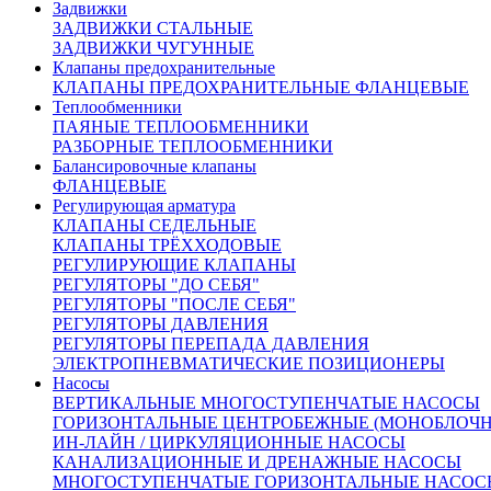
Задвижки
Сроки доставки:
ЗАДВИЖКИ СТАЛЬНЫЕ
Все вопросы по доставке вы можете задать нашим
ЗАДВИЖКИ ЧУГУННЫЕ
менеджерам
Клапаны предохранительные
Москва и Московская область 3 рабочих дня
КЛАПАНЫ ПРЕДОХРАНИТЕЛЬНЫЕ ФЛАНЦЕВЫЕ
Доставка в другие регионы России рассчитывается
Теплообменники
индивидуально, с учетом удаленности и ваших пожеланий
ПАЯНЫЕ ТЕПЛООБМЕННИКИ
Похожие товары:
РАЗБОРНЫЕ ТЕПЛООБМЕННИКИ
Балансировочные клапаны
Арт. 150164
ФЛАНЦЕВЫЕ
Нет в наличии
Регулирующая арматура
DN 300
КЛАПАНЫ СЕДЕЛЬНЫЕ
825 000 руб.
КЛАПАНЫ ТРЁХХОДОВЫЕ
РЕГУЛИРУЮЩИЕ КЛАПАНЫ
РЕГУЛЯТОРЫ "ДО СЕБЯ"
Арт. 150222
РЕГУЛЯТОРЫ "ПОСЛЕ СЕБЯ"
Нет в наличии
РЕГУЛЯТОРЫ ДАВЛЕНИЯ
DN 250
РЕГУЛЯТОРЫ ПЕРЕПАДА ДАВЛЕНИЯ
700 000 руб.
ЭЛЕКТРОПНЕВМАТИЧЕСКИЕ ПОЗИЦИОНЕРЫ
Насосы
ВЕРТИКАЛЬНЫЕ МНОГОСТУПЕНЧАТЫЕ НАСОСЫ
ГОРИЗОНТАЛЬНЫЕ ЦЕНТРОБЕЖНЫЕ (МОНОБЛОЧ
ИН-ЛАЙН / ЦИРКУЛЯЦИОННЫЕ НАСОСЫ
КАНАЛИЗАЦИОННЫЕ И ДРЕНАЖНЫЕ НАСОСЫ
МНОГОСТУПЕНЧАТЫЕ ГОРИЗОНТАЛЬНЫЕ НАСОС