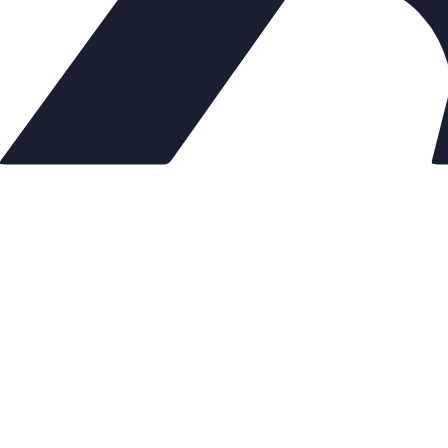
Рабочий ход,
Скорость упр
Время закрыти
Усилие на што
Режим работы
Напряжение п
(управляющее
Мощность пот
Масса, кг
Условия 
Окружающая
Относитель
Степ
Описание:
Оплата:
Оплата осущес
заказа