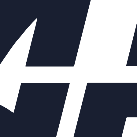
ет площадь открытого проходного отверстия седла. Благодаря пр
уществляется полная герметичность клапана.
25нж947п
комплектуются ЭИМ – ST, МТ,
азличных типов исполнения: в
енном, взрывозащищенном, умеренном
м. Стандартное исполнение
а Regada:
 подсоединение – на клеммную колодку;
 присоединение – фланцевое,
ьная муфта – резьбовая;
и открытия – резисторный простой (1x100
(4-20мА) без источника питания;
ожения;
 управления.
ские данные
ривода:
привода
ST 0.1