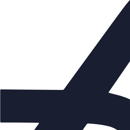
который измен
уплотнению ос
Клапаны КЗР 
SP «Regada» р
общепромышл
климатическо
электропривод
электрическое
механическое
присоединител
датчик степен
Ом), токовый 
указатель пол
ручной дублер
Техниче
электроп
Тип 