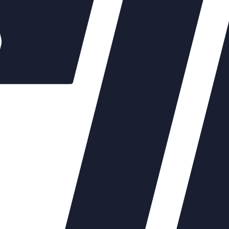
 мм
20
32
40
авления, мм/мин
32
я, с
40
60
75
ке, кН
5,8
7,2
повторно-
кратковременный
итания
230В, 50Гц
)
ребляемая, Вт
15
7,8
эксплуатации:
 температура, °С
от минус 25 до 55
ная влажность, %
от 5 до 100
ень защиты
IP67
твляется по безналичному расчету на основании счета. Счет фо