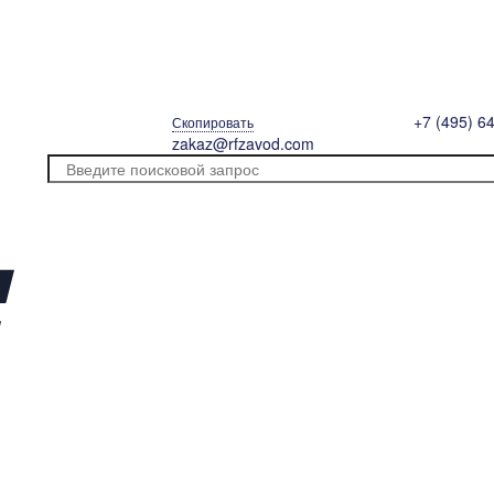
+7 (495) 6
Скопировать
zakaz@rfzavod.com
рующий КЗР 25нж947п Ду80 Ру40 с п
овара, размеры, количество и параметры монтажных элементов зав
 изображения на сайте.
б.