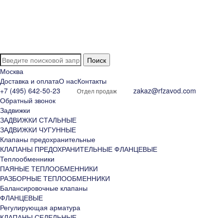
Доставка:
По Москве и о
Бесплатная до
Бесплатная до
Доставка по М
Курьерская –
вами и уточни
По России:
Москва
С помощью кру
Доставка и оплата
О нас
Контакты
Сроки доставк
+7 (495) 642-50-23
zakaz@rfzavod.com
Отдел продаж
Все вопросы п
Обратный звонок
Москва и Моск
Задвижки
Доставка в др
ЗАДВИЖКИ СТАЛЬНЫЕ
Похожие това
ЗАДВИЖКИ ЧУГУННЫЕ
Клапаны предохранительные
КЛАПАНЫ ПРЕДОХРАНИТЕЛЬНЫЕ ФЛАНЦЕВЫЕ
Теплообменники
ПАЯНЫЕ ТЕПЛООБМЕННИКИ
РАЗБОРНЫЕ ТЕПЛООБМЕННИКИ
Балансировочные клапаны
ФЛАНЦЕВЫЕ
Регулирующая арматура
КЛАПАНЫ СЕДЕЛЬНЫЕ