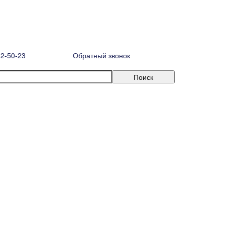
42-50-23
Обратный звонок
риводом ST 0.1
исят от выбранных характеристик конкретного товара и могут