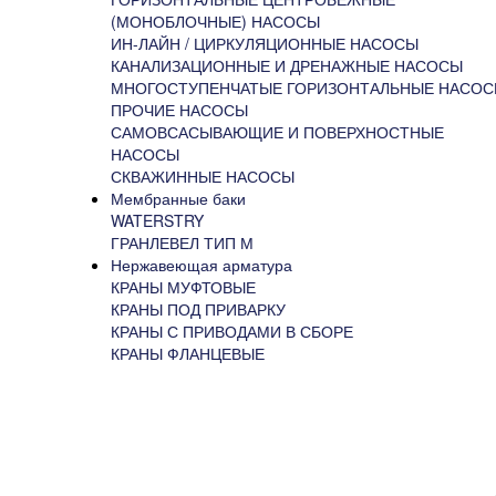
(МОНОБЛОЧНЫЕ) НАСОСЫ
Размеры 
ИН-ЛАЙН / ЦИРКУЛЯЦИОННЫЕ НАСОСЫ
КАНАЛИЗАЦИОННЫЕ И ДРЕНАЖНЫЕ НАСОСЫ
МНОГОСТУПЕНЧАТЫЕ ГОРИЗОНТАЛЬНЫЕ НАСО
D
=132 мм
1
ПРОЧИЕ НАСОСЫ
D
=160 мм
2
САМОВСАСЫВАЮЩИЕ И ПОВЕРХНОСТНЫЕ
D
=195 мм
3
НАСОСЫ
L=310 мм (стр
СКВАЖИННЫЕ НАСОСЫ
n=8 мм
Мембранные баки
d=18 мм
WATERSTRY
H=575 мм
ГРАНЛЕВЕЛ ТИП М
Нержавеющая арматура
Материа
КРАНЫ МУФТОВЫЕ
КРАНЫ ПОД ПРИВАРКУ
1
Корпус
КРАНЫ С ПРИВОДАМИ В СБОРЕ
2
Плунжер, се
КРАНЫ ФЛАНЦЕВЫЕ
Уплотнение 
3
затворе
Уплотнение
4
сальника
Принцип дейст
седла, изменя