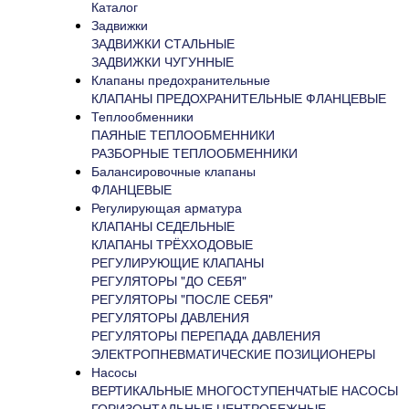
Каталог
(цена с НДС)
+
Клапаны седельные
Задвижки
Запросить счё
+
Клапаны трёхходовые
ЗАДВИЖКИ СТАЛЬНЫЕ
Другие диамет
Регулирующие клапаны
ЗАДВИЖКИ ЧУГУННЫЕ
Ду15
55204.0
Регуляторы "до себя"
Клапаны предохранительные
218243.00
Ду
Регуляторы "после себя"
КЛАПАНЫ ПРЕДОХРАНИТЕЛЬНЫЕ ФЛАНЦЕВЫЕ
Характеристик
Регуляторы давления
Теплообменники
Доставка и оп
Регуляторы перепада давления
ПАЯНЫЕ ТЕПЛООБМЕННИКИ
Похожие това
Электропневматические позиционеры
РАЗБОРНЫЕ ТЕПЛООБМЕННИКИ
Балансировочные клапаны
+
Насосы
Описани
ФЛАНЦЕВЫЕ
+
Мембранные баки
Регулирующая арматура
+
Нержавеющая арматура
Рабочая среда
КЛАПАНЫ СЕДЕЛЬНЫЕ
газ влажный, 
КЛАПАНЫ ТРЁХХОДОВЫЕ
0,1%).
РЕГУЛИРУЮЩИЕ КЛАПАНЫ
Рабочее давл
РЕГУЛЯТОРЫ "ДО СЕБЯ"
Температура 
РЕГУЛЯТОРЫ "ПОСЛЕ СЕБЯ"
Температура 
РЕГУЛЯТОРЫ ДАВЛЕНИЯ
Производство:
РЕГУЛЯТОРЫ ПЕРЕПАДА ДАВЛЕНИЯ
Вес:
34 кг.
ЭЛЕКТРОПНЕВМАТИЧЕСКИЕ ПОЗИЦИОНЕРЫ
Условная пропу
Насосы
63; 80; 100; 16
ВЕРТИКАЛЬНЫЕ МНОГОСТУПЕНЧАТЫЕ НАСОСЫ
Рабочий ход п
ГОРИЗОНТАЛЬНЫЕ ЦЕНТРОБЕЖНЫЕ