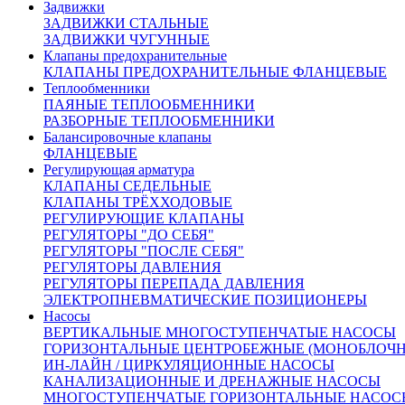
Задвижки
датчик степени открытия – резисторный
ЗАДВИЖКИ СТАЛЬНЫЕ
простой (1x100 Ом), токовый (4-20мА) без
ЗАДВИЖКИ ЧУГУННЫЕ
источника питания;
Клапаны предохранительные
указатель положения;
КЛАПАНЫ ПРЕДОХРАНИТЕЛЬНЫЕ ФЛАНЦЕВЫЕ
ручной дублер управления.
Теплообменники
ПАЯНЫЕ ТЕПЛООБМЕННИКИ
РАЗБОРНЫЕ ТЕПЛООБМЕННИКИ
Технические данные
Балансировочные клапаны
электропривода:
ФЛАНЦЕВЫЕ
Регулирующая арматура
КЛАПАНЫ СЕДЕЛЬНЫЕ
Тип привода
ST 0.1
КЛАПАНЫ ТРЁХХОДОВЫЕ
Рабочий ход, мм
20
32
40
РЕГУЛИРУЮЩИЕ КЛАПАНЫ
Скорость управления, мм/
РЕГУЛЯТОРЫ "ДО СЕБЯ"
32
мин
РЕГУЛЯТОРЫ "ПОСЛЕ СЕБЯ"
Время закрытия, с
40
60
75
РЕГУЛЯТОРЫ ДАВЛЕНИЯ
Усилие на штоке, кН
5,8
7,2
РЕГУЛЯТОРЫ ПЕРЕПАДА ДАВЛЕНИЯ
ЭЛЕКТРОПНЕВМАТИЧЕСКИЕ ПОЗИЦИОНЕРЫ
повторно-
Режим работы
Насосы
кратковременный
ВЕРТИКАЛЬНЫЕ МНОГОСТУПЕНЧАТЫЕ НАСОСЫ
Напряжение питания
230В, 50Гц
ГОРИЗОНТАЛЬНЫЕ ЦЕНТРОБЕЖНЫЕ (МОНОБЛОЧ
(управляющее)
ИН-ЛАЙН / ЦИРКУЛЯЦИОННЫЕ НАСОСЫ
Мощность потребляемая, Вт
15
КАНАЛИЗАЦИОННЫЕ И ДРЕНАЖНЫЕ НАСОСЫ
Масса, кг
7,8
МНОГОСТУПЕНЧАТЫЕ ГОРИЗОНТАЛЬНЫЕ НАСОС