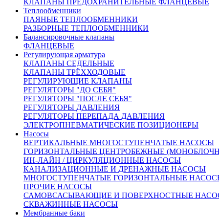
КЛАПАНЫ ПРЕДОХРАНИТЕЛЬНЫЕ ФЛАНЦЕВЫЕ
Теплообменники
ПАЯНЫЕ ТЕПЛООБМЕННИКИ
РАЗБОРНЫЕ ТЕПЛООБМЕННИКИ
Балансировочные клапаны
ФЛАНЦЕВЫЕ
Регулирующая арматура
От 138 802 руб.
КЛАПАНЫ СЕДЕЛЬНЫЕ
(цена с НДС)
КЛАПАНЫ ТРЁХХОДОВЫЕ
Запросить счёт
Купить в 1 клик
РЕГУЛИРУЮЩИЕ КЛАПАНЫ
Другие диаметры:
РЕГУЛЯТОРЫ "ДО СЕБЯ"
РЕГУЛЯТОРЫ "ПОСЛЕ СЕБЯ"
Ду15
55204.00
Ду20
56846.00
Ду25
58517.00
Ду32
70823.00
РЕГУЛЯТОРЫ ДАВЛЕНИЯ
Ду40
74809.00
Ду50
80577.00
Ду65
99884.00
Ду80
114787.00
РЕГУЛЯТОРЫ ПЕРЕПАДА ДАВЛЕНИЯ
Ду100
138802.00
Ду125
218243.00
Ду150
323758.00
Ду200
ЭЛЕКТРОПНЕВМАТИЧЕСКИЕ ПОЗИЦИОНЕРЫ
404120.00
Ду250
546921.00
Ду300
683440.00
Насосы
Характеристики
ВЕРТИКАЛЬНЫЕ МНОГОСТУПЕНЧАТЫЕ НАСОСЫ
Доставка и оплата:
ГОРИЗОНТАЛЬНЫЕ ЦЕНТРОБЕЖНЫЕ (МОНОБЛОЧ
Похожие товары:
ИН-ЛАЙН / ЦИРКУЛЯЦИОННЫЕ НАСОСЫ
КАНАЛИЗАЦИОННЫЕ И ДРЕНАЖНЫЕ НАСОСЫ
Описание
МНОГОСТУПЕНЧАТЫЕ ГОРИЗОНТАЛЬНЫЕ НАСОС
ПРОЧИЕ НАСОСЫ
САМОВСАСЫВАЮЩИЕ И ПОВЕРХНОСТНЫЕ НАСО
СКВАЖИННЫЕ НАСОСЫ
Рабочая среда:
Вода, воздух, пар, аммиак,
Мембранные баки
природный газ влажный, нефтепродукты