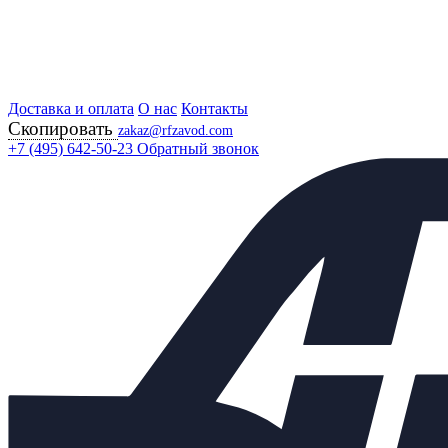
Доставка и оплата
Главная
О нас
Контакты
Скопировать
Продукция
zakaz@rfzavod.com
Регулирующая арматура
+7 (495) 642-50-23
Обратный звонок
Регулирующие клапаны
25НЖ947НЖ РУ25 РОССИЯ
Клапан регулирующий КР
25нж947нж Ду100 Ру25 с
приводом ST 0.1
Каталог
X
Каталог продукции