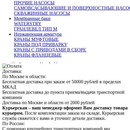
ПРОЧИЕ НАСОСЫ
Условия эксплуатации:
САМОВСАСЫВАЮЩИЕ И ПОВЕРХНОСТНЫЕ НАСО
СКВАЖИННЫЕ НАСОСЫ
Мембранные баки
Окружающая температура, °С
от минус 25 до 55
WATERSTRY
Относительная влажность, %
от 5 до 100
ГРАНЛЕВЕЛ ТИП М
Степень защиты
IP67
Нержавеющая арматура
КРАНЫ МУФТОВЫЕ
Описание:
КРАНЫ ПОД ПРИВАРКУ
Оплата:
КРАНЫ С ПРИВОДАМИ В СБОРЕ
Оплата осуществляется по безналичному расчету на
КРАНЫ ФЛАНЦЕВЫЕ
основании счета. Счет формирует ваш персональный
менеджер после подтверждения заказа
Доставка:
По Москве и области:
Бесплатная доставка при заказе от 50000 рублей в пределах
МКАД
Бесплатная доставка до пункта приема/выдачи транспортной
компании
Доставка по Москве и области от 2000 рублей
Курьерская – наш менеджер оформит Вам доставку товара
курьером.
После комплектации заказа на складе, Курьерская
служба свяжется с вами и уточнит детали доставки.
По России:
С помощью крупнейших транспортных компаний мы