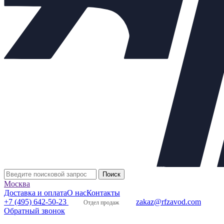
Материалы основных деталей
1
Корпус
Сталь 12Х18Н9ТЛ
2
Плунжер, седло
Сталь 14Х17Н2
3
Уплотнение в затворе
«металл по металлу»
4
Уплотнение сальника
Графлекс
Принцип действия КР:
Регулируется поток рабочей среды пут
седла, изменяя тем самым пропускную способность клапана по
электропривод, который изменет площадь открытого проходног
и сальниковому уплотнению осуществляется полная герметичн
Клапаны КР 25нж947нж
комплектуются ЭИМ – ST,
МТ, SP «Regada» различных типов исполнения: в
общепромышленном, взрывозащищенном,
умеренном климатическом. Стандартное исполнение
электропривода Regada:
Москва
электрическое подсоединение – на клеммную
Доставка и оплата
О нас
Контакты
колодку;
+7 (495) 642-50-23
zakaz@rfzavod.com
Отдел продаж
механическое присоединение – фланцевое,
Обратный звонок
присоединительная муфта – резьбовая;