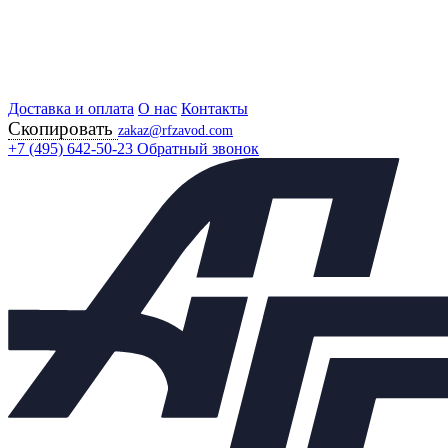
Доставка и оплата
Главная
О нас
Контакты
Скопировать
Продукция
zakaz@rfzavod.com
Регулирующая арматура
+7 (495) 642-50-23
Обратный звонок
Регулирующие клапаны
25НЖ947НЖ РУ16 РОССИЯ
Клапан регулирующий КР 25нж947нж Ду150 Ру16 с
приводом ST 2
Каталог
X
Каталог продукции
Задвижки
+
Клапаны предохранительные
+
Теплообменники
+
Балансировочные клапаны
+