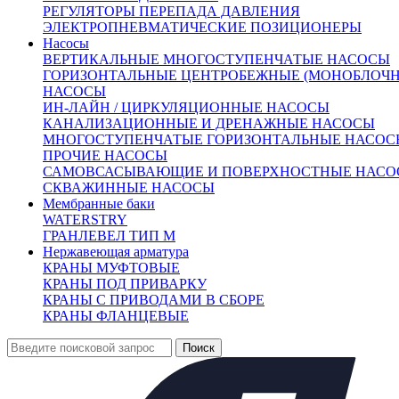
РЕГУЛЯТОРЫ ПЕРЕПАДА ДАВЛЕНИЯ
ЭЛЕКТРОПНЕВМАТИЧЕСКИЕ ПОЗИЦИОНЕРЫ
Насосы
ВЕРТИКАЛЬНЫЕ МНОГОСТУПЕНЧАТЫЕ НАСОСЫ
ГОРИЗОНТАЛЬНЫЕ ЦЕНТРОБЕЖНЫЕ (МОНОБЛОЧН
НАСОСЫ
ИН-ЛАЙН / ЦИРКУЛЯЦИОННЫЕ НАСОСЫ
КАНАЛИЗАЦИОННЫЕ И ДРЕНАЖНЫЕ НАСОСЫ
МНОГОСТУПЕНЧАТЫЕ ГОРИЗОНТАЛЬНЫЕ НАСОС
Внешний вид товара, размеры, количество
ПРОЧИЕ НАСОСЫ
и параметры монтажных элементов зависят
САМОВСАСЫВАЮЩИЕ И ПОВЕРХНОСТНЫЕ НАСО
от выбранных характеристик конкретного товара
СКВАЖИННЫЕ НАСОСЫ
и могут отличаться от изображения на сайте.
Мембранные баки
Количество:
WATERSTRY
ГРАНЛЕВЕЛ ТИП М
Нержавеющая арматура
КРАНЫ МУФТОВЫЕ
КРАНЫ ПОД ПРИВАРКУ
КРАНЫ С ПРИВОДАМИ В СБОРЕ
КРАНЫ ФЛАНЦЕВЫЕ
От 323 758 руб.
(цена с НД