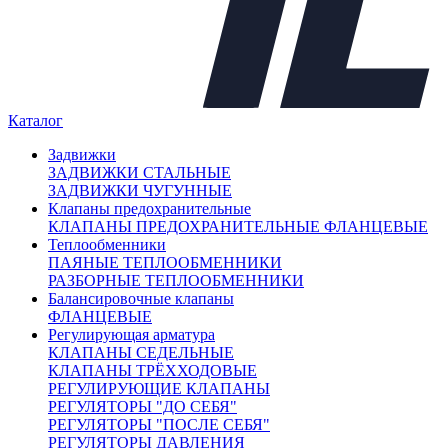
Регулирующая арматура
−
Клапаны седельные
+
Клапаны трёхходовые
+
Регулирующие клапаны
Регуляторы "до себя"
Регуляторы "после себя"
Каталог
Регуляторы давления
Регуляторы перепада давления
Задвижки
Электропневматические позиционеры
ЗАДВИЖКИ СТАЛЬНЫЕ
Насосы
+
ЗАДВИЖКИ ЧУГУННЫЕ
Клапаны предохранительные
Мембранные баки
+
КЛАПАНЫ ПРЕДОХРАНИТЕЛЬНЫЕ ФЛАНЦЕВЫЕ
Нержавеющая арматура
+
Теплообменники
ПАЯНЫЕ ТЕПЛООБМЕННИКИ
Арт. 700627
РАЗБОРНЫЕ ТЕПЛООБМЕННИКИ
Балансировочные клапаны
ФЛАНЦЕВЫЕ
Регулирующая арматура
КЛАПАНЫ СЕДЕЛЬНЫЕ
КЛАПАНЫ ТРЁХХОДОВЫЕ
РЕГУЛИРУЮЩИЕ КЛАПАНЫ
РЕГУЛЯТОРЫ "ДО СЕБЯ"
РЕГУЛЯТОРЫ "ПОСЛЕ СЕБЯ"
РЕГУЛЯТОРЫ ДАВЛЕНИЯ