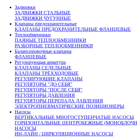
Задвижки
Запросить счёт
Купить в 1 клик
ЗАДВИЖКИ СТАЛЬНЫЕ
ЗАДВИЖКИ ЧУГУННЫЕ
Клапаны предохранительные
КЛАПАНЫ ПРЕДОХРАНИТЕЛЬНЫЕ ФЛАНЦЕВЫЕ
Характеристики
Доставка и оплата:
Теплообменники
ПАЯНЫЕ ТЕПЛООБМЕННИКИ
РАЗБОРНЫЕ ТЕПЛООБМЕННИКИ
Похожие товары:
Балансировочные клапаны
ФЛАНЦЕВЫЕ
Регулирующая арматура
КЛАПАНЫ СЕДЕЛЬНЫЕ
КЛАПАНЫ ТРЁХХОДОВЫЕ
РЕГУЛИРУЮЩИЕ КЛАПАНЫ
РЕГУЛЯТОРЫ "ДО СЕБЯ"
РЕГУЛЯТОРЫ "ПОСЛЕ СЕБЯ"
РЕГУЛЯТОРЫ ДАВЛЕНИЯ
РЕГУЛЯТОРЫ ПЕРЕПАДА ДАВЛЕНИЯ
ЭЛЕКТРОПНЕВМАТИЧЕСКИЕ ПОЗИЦИОНЕРЫ
Насосы
ВЕРТИКАЛЬНЫЕ МНОГОСТУПЕНЧАТЫЕ НАСОСЫ
ГОРИЗОНТАЛЬНЫЕ ЦЕНТРОБЕЖНЫЕ (МОНОБЛОЧН
НАСОСЫ
ИН-ЛАЙН / ЦИРКУЛЯЦИОННЫЕ НАСОСЫ