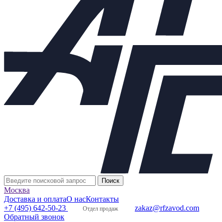
Другие диаметры:
Ду15
Ду20
55204.00
56846.00
Ду25
Ду32
58517.00
70823.00
Ду40
Ду50
74809.00
80577.00
Ду65
Ду80
99884.00
114787.00
Ду100
Ду125
138802.00
218243.00
Ду150
Ду200
323758.00
404120.00
Ду250
Ду300
546921.00
683440.00
Москва
Доставка и оплата
О нас
Контакты
+7 (495) 642-50-23
zakaz@rfzavod.com
Отдел продаж
Обратный звонок