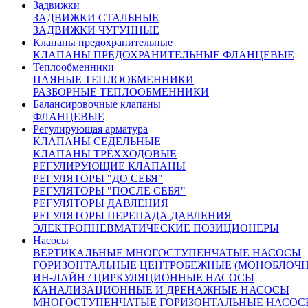
Задвижки
С помощью крупнейших транспортных компаний мы
ЗАДВИЖКИ СТАЛЬНЫЕ
доставим ваш груз в любую точку России.
ЗАДВИЖКИ ЧУГУННЫЕ
Сроки доставки:
Клапаны предохранительные
Все вопросы по доставке вы можете задать нашим
КЛАПАНЫ ПРЕДОХРАНИТЕЛЬНЫЕ ФЛАНЦЕВЫЕ
менеджерам
Теплообменники
Москва и Московская область 3 рабочих дня
ПАЯНЫЕ ТЕПЛООБМЕННИКИ
Доставка в другие регионы России рассчитывается
РАЗБОРНЫЕ ТЕПЛООБМЕННИКИ
индивидуально, с учетом удаленности и ваших пожеланий
Балансировочные клапаны
Похожие товары:
ФЛАНЦЕВЫЕ
Регулирующая арматура
Арт. 150164
КЛАПАНЫ СЕДЕЛЬНЫЕ
Нет в наличии
КЛАПАНЫ ТРЁХХОДОВЫЕ
DN 300
РЕГУЛИРУЮЩИЕ КЛАПАНЫ
825 000 руб.
РЕГУЛЯТОРЫ "ДО СЕБЯ"
РЕГУЛЯТОРЫ "ПОСЛЕ СЕБЯ"
РЕГУЛЯТОРЫ ДАВЛЕНИЯ
РЕГУЛЯТОРЫ ПЕРЕПАДА ДАВЛЕНИЯ
Арт. 150222
ЭЛЕКТРОПНЕВМАТИЧЕСКИЕ ПОЗИЦИОНЕРЫ
Нет в наличии
Насосы
DN 250
ВЕРТИКАЛЬНЫЕ МНОГОСТУПЕНЧАТЫЕ НАСОСЫ
700 000 руб.
ГОРИЗОНТАЛЬНЫЕ ЦЕНТРОБЕЖНЫЕ (МОНОБЛОЧ
ИН-ЛАЙН / ЦИРКУЛЯЦИОННЫЕ НАСОСЫ
КАНАЛИЗАЦИОННЫЕ И ДРЕНАЖНЫЕ НАСОСЫ
МНОГОСТУПЕНЧАТЫЕ ГОРИЗОНТАЛЬНЫЕ НАСОС