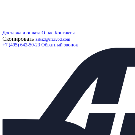
Доставка и оплата
Главная
О нас
Контакты
Скопировать
Продукция
zakaz@rfzavod.com
Регулирующая арматура
+7 (495) 642-50-23
Обратный звонок
Регулирующие клапаны
25НЖ52П (НЗ) РУ16 РОССИЯ
Клапан регулирующий
односедельный 25нж52п (НЗ)
Ду150 Ру16 с МИМ 400
Каталог
X
Каталог продукции