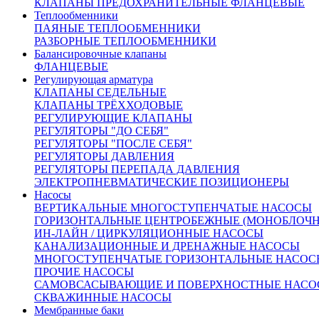
КЛАПАНЫ ПРЕДОХРАНИТЕЛЬНЫЕ ФЛАНЦЕВЫЕ
Теплообменники
ПАЯНЫЕ ТЕПЛООБМЕННИКИ
РАЗБОРНЫЕ ТЕПЛООБМЕННИКИ
Балансировочные клапаны
ФЛАНЦЕВЫЕ
Регулирующая арматура
От 246 732 руб.
КЛАПАНЫ СЕДЕЛЬНЫЕ
(цена с НДС)
КЛАПАНЫ ТРЁХХОДОВЫЕ
Запросить счёт
Купить в 1 клик
РЕГУЛИРУЮЩИЕ КЛАПАНЫ
Другие диаметры:
РЕГУЛЯТОРЫ "ДО СЕБЯ"
РЕГУЛЯТОРЫ "ПОСЛЕ СЕБЯ"
Ду15
48683.00
Ду20
48824.00
Ду25
51494.00
Ду32
64101.00
РЕГУЛЯТОРЫ ДАВЛЕНИЯ
Ду40
65851.00
Ду50
72339.00
Ду65
103238.00
Ду80
117719.00
РЕГУЛЯТОРЫ ПЕРЕПАДА ДАВЛЕНИЯ
Ду100
137663.00
Ду125
209392.00
Ду150
246732.00
Ду200
ЭЛЕКТРОПНЕВМАТИЧЕСКИЕ ПОЗИЦИОНЕРЫ
319348.00
Ду250
491314.00
Ду300
640956.00
Насосы
Характеристики
ВЕРТИКАЛЬНЫЕ МНОГОСТУПЕНЧАТЫЕ НАСОСЫ
Доставка и оплата:
ГОРИЗОНТАЛЬНЫЕ ЦЕНТРОБЕЖНЫЕ (МОНОБЛОЧ
Похожие товары:
ИН-ЛАЙН / ЦИРКУЛЯЦИОННЫЕ НАСОСЫ
КАНАЛИЗАЦИОННЫЕ И ДРЕНАЖНЫЕ НАСОСЫ
Описание
МНОГОСТУПЕНЧАТЫЕ ГОРИЗОНТАЛЬНЫЕ НАСОС
ПРОЧИЕ НАСОСЫ
САМОВСАСЫВАЮЩИЕ И ПОВЕРХНОСТНЫЕ НАСО
СКВАЖИННЫЕ НАСОСЫ
Рабочая среда:
Вода, воздух, пар, аммиак,
Мембранные баки
природный газ влажный, нефтепродукты