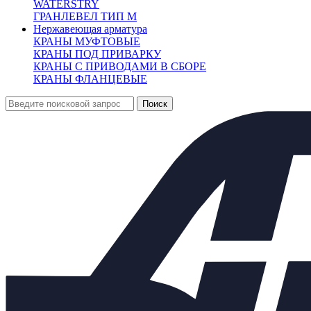
WATERSTRY
ГРАНЛЕВЕЛ ТИП М
Нержавеющая арматура
КРАНЫ МУФТОВЫЕ
КРАНЫ ПОД ПРИВАРКУ
От 51 494 руб.
КРАНЫ С ПРИВОДАМИ В СБОРЕ
(цена с НДС)
КРАНЫ ФЛАНЦЕВЫЕ
Запросить счёт
Купить в 1 клик
Другие диаметры:
Ду15
48683.00
Ду20
48824.00
Ду25
51494.00
Ду32
64101.00
Ду40
65851.00
Ду50
72339.00
Ду65
103238.00
Ду80
117719.00
Ду100
137663.00
Ду125
209392.00
Ду150
246732.00
Ду200
319348.00
Характеристики
Доставка и оплата:
Похожие товары:
Описание
Рабочая среда:
Вода, воздух, пар, аммиак,
природный газ влажный, нефтепродукты
(сероводород свыше 0,1%).
Рабочее давление:
до 40 бар.