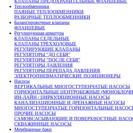
КЛАПАНЫ ПРЕДОХРАНИТЕЛЬНЫЕ ФЛАНЦЕВЫЕ
Теплообменники
ПАЯНЫЕ ТЕПЛООБМЕННИКИ
РАЗБОРНЫЕ ТЕПЛООБМЕННИКИ
Балансировочные клапаны
ФЛАНЦЕВЫЕ
Регулирующая арматура
КЛАПАНЫ СЕДЕЛЬНЫЕ
КЛАПАНЫ ТРЁХХОДОВЫЕ
РЕГУЛИРУЮЩИЕ КЛАПАНЫ
РЕГУЛЯТОРЫ "ДО СЕБЯ"
РЕГУЛЯТОРЫ "ПОСЛЕ СЕБЯ"
РЕГУЛЯТОРЫ ДАВЛЕНИЯ
РЕГУЛЯТОРЫ ПЕРЕПАДА ДАВЛЕНИЯ
ЭЛЕКТРОПНЕВМАТИЧЕСКИЕ ПОЗИЦИОНЕРЫ
Насосы
ВЕРТИКАЛЬНЫЕ МНОГОСТУПЕНЧАТЫЕ НАСОСЫ
ГОРИЗОНТАЛЬНЫЕ ЦЕНТРОБЕЖНЫЕ (МОНОБЛОЧ
ИН-ЛАЙН / ЦИРКУЛЯЦИОННЫЕ НАСОСЫ
Внешний вид товара, размеры, количество и параметры
КАНАЛИЗАЦИОННЫЕ И ДРЕНАЖНЫЕ НАСОСЫ
монтажных элементов зависят от выбранных характеристик
МНОГОСТУПЕНЧАТЫЕ ГОРИЗОНТАЛЬНЫЕ НАСОС
конкретного товара и могут отличаться от изображения
ПРОЧИЕ НАСОСЫ
на сайте.
САМОВСАСЫВАЮЩИЕ И ПОВЕРХНОСТНЫЕ НАСО
Количество:
СКВАЖИННЫЕ НАСОСЫ
Мембранные баки