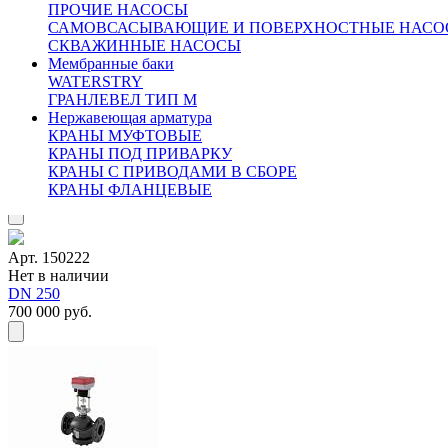
ПРОЧИЕ НАСОСЫ
Все вопросы по доставке вы можете задать нашим
САМОВСАСЫВАЮЩИЕ И ПОВЕРХНОСТНЫЕ НАСО
менеджерам
СКВАЖИННЫЕ НАСОСЫ
Москва и Московская область 3 рабочих дня
Мембранные баки
Доставка в другие регионы России рассчитывается
WATERSTRY
индивидуально, с учетом удаленности и ваших пожеланий
ГРАНЛЕВЕЛ ТИП М
Похожие товары:
Нержавеющая арматура
КРАНЫ МУФТОВЫЕ
Арт. 150164
КРАНЫ ПОД ПРИВАРКУ
Нет в наличии
КРАНЫ С ПРИВОДАМИ В СБОРЕ
DN 300
КРАНЫ ФЛАНЦЕВЫЕ
825 000 руб.
Арт. 150222
Нет в наличии
DN 250
700 000 руб.