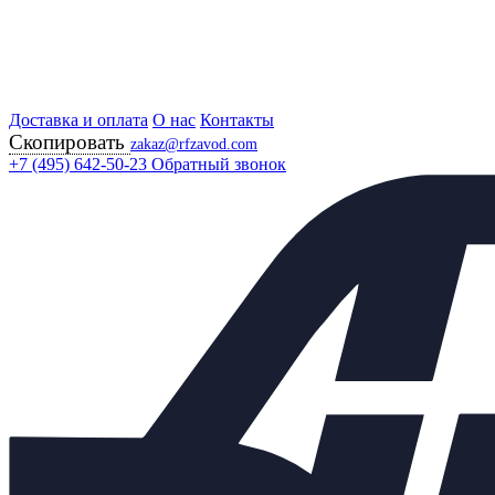
Доставка и оплата
Главная
О нас
Контакты
Скопировать
Продукция
zakaz@rfzavod.com
Регулирующая арматура
+7 (495) 642-50-23
Обратный звонок
Регулирующие клапаны
25НЖ47П (НО) РУ40 РОССИЯ
Клапан регулирующий
односедельный 25нж47п (НО)
Ду25 Ру40 с МИМ 200
Каталог
X
Каталог продукции