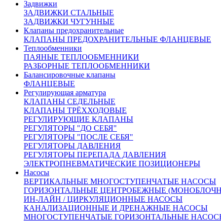
Задвижки
ЗАДВИЖКИ СТАЛЬНЫЕ
1
Корпус
Сталь 12Х18Н9ТЛ
ЗАДВИЖКИ ЧУГУННЫЕ
2
Плунжер, седло
Сталь 14Х17Н2
Клапаны предохранительные
3
Уплотнение в затворе
«Фторопласт»
КЛАПАНЫ ПРЕДОХРАНИТЕЛЬНЫЕ ФЛАНЦЕВЫЕ
Теплообменники
Описание:
ПАЯНЫЕ ТЕПЛООБМЕННИКИ
Оплата:
РАЗБОРНЫЕ ТЕПЛООБМЕННИКИ
Оплата осуществляется по безналичному расчету на
Балансировочные клапаны
основании счета. Счет формирует ваш персональный
ФЛАНЦЕВЫЕ
менеджер после подтверждения заказа
Регулирующая арматура
КЛАПАНЫ СЕДЕЛЬНЫЕ
Доставка:
КЛАПАНЫ ТРЁХХОДОВЫЕ
По Москве и области:
РЕГУЛИРУЮЩИЕ КЛАПАНЫ
Бесплатная доставка при заказе от 50000 рублей в пределах
РЕГУЛЯТОРЫ "ДО СЕБЯ"
МКАД
РЕГУЛЯТОРЫ "ПОСЛЕ СЕБЯ"
Бесплатная доставка до пункта приема/выдачи транспортной
РЕГУЛЯТОРЫ ДАВЛЕНИЯ
компании
РЕГУЛЯТОРЫ ПЕРЕПАДА ДАВЛЕНИЯ
Доставка по Москве и области от 2000 рублей
ЭЛЕКТРОПНЕВМАТИЧЕСКИЕ ПОЗИЦИОНЕРЫ
Курьерская – наш менеджер оформит Вам доставку товара
Насосы
курьером.
После комплектации заказа на складе, Курьерская
ВЕРТИКАЛЬНЫЕ МНОГОСТУПЕНЧАТЫЕ НАСОСЫ
служба свяжется с вами и уточнит детали доставки.
ГОРИЗОНТАЛЬНЫЕ ЦЕНТРОБЕЖНЫЕ (МОНОБЛОЧ
По России:
ИН-ЛАЙН / ЦИРКУЛЯЦИОННЫЕ НАСОСЫ
С помощью крупнейших транспортных компаний мы
КАНАЛИЗАЦИОННЫЕ И ДРЕНАЖНЫЕ НАСОСЫ
доставим ваш груз в любую точку России.
МНОГОСТУПЕНЧАТЫЕ ГОРИЗОНТАЛЬНЫЕ НАСОС
Сроки доставки: