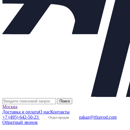
Температура рабочей среды:
от - 40 °С до + 150
°С
Температура окружающей среды:
от - 40 °С до
+ 50 °С
Климатическое исполнение:
УХЛ1.
Условная пропускная способность, Kv, куб.м/ч:
1; 1,6; 2,5; 3,2; 4; 6,3; 8; 10; 16.
Производство:
Россия.
Вес:
24 кг.
Размеры :
D
=65 мм
1
D
=85 мм
2
D
=115 мм
3
L=160 мм (строительная длина)
n=4 мм
d=14 мм
Москва
H=560 мм
Доставка и оплата
О нас
Контакты
+7 (495) 642-50-23
zakaz@rfzavod.com
Отдел продаж
Обратный звонок
Материалы основных деталей