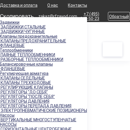
Доставка и оплата
О нас
Контакты
+7 (495)
Скопировать
zakaz@rfzavod.com
Обратный
642-50-23
Задвижки
звонок
ЗАДВИЖКИ СТАЛЬНЫЕ
Главная
Продукция
Регулирующая арматура
Регулирующие клапаны
ЗАДВИЖКИ ЧУГУННЫЕ
Каталог
25НЖ47НЖ (НО) РУ25 РОССИЯ
Клапаны предохранительные
КЛАПАНЫ ПРЕДОХРАНИТЕЛЬНЫЕ
ФЛАНЦЕВЫЕ
Клапан регулирующий односедельный 25нж47нж (НО)
Теплообменники
Ду40 Ру25 с МИМ 250
ПАЯНЫЕ ТЕПЛООБМЕННИКИ
РАЗБОРНЫЕ ТЕПЛООБМЕННИКИ
Балансировочные клапаны
ФЛАНЦЕВЫЕ
Регулирующая арматура
Каталог
КЛАПАНЫ СЕДЕЛЬНЫЕ
КЛАПАНЫ ТРЁХХОДОВЫЕ
X
РЕГУЛИРУЮЩИЕ КЛАПАНЫ
РЕГУЛЯТОРЫ "ДО СЕБЯ"
Каталог продукции
РЕГУЛЯТОРЫ "ПОСЛЕ СЕБЯ"
РЕГУЛЯТОРЫ ДАВЛЕНИЯ
РЕГУЛЯТОРЫ ПЕРЕПАДА ДАВЛЕНИЯ
ЭЛЕКТРОПНЕВМАТИЧЕСКИЕ ПОЗИЦИОНЕРЫ
Задвижки
+
Насосы
Клапаны предохранительные
ВЕРТИКАЛЬНЫЕ МНОГОСТУПЕНЧАТЫЕ
+
НАСОСЫ
Теплообменники
+
ГОРИЗОНТАЛЬНЫЕ ЦЕНТРОБЕЖНЫЕ