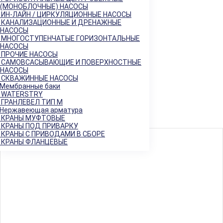
Балансировочные клапаны
+
(МОНОБЛОЧНЫЕ) НАСОСЫ
Регулирующая арматура
−
ИН-ЛАЙН / ЦИРКУЛЯЦИОННЫЕ НАСОСЫ
Клапаны седельные
КАНАЛИЗАЦИОННЫЕ И ДРЕНАЖНЫЕ
+
НАСОСЫ
Клапаны трёхходовые
+
МНОГОСТУПЕНЧАТЫЕ ГОРИЗОНТАЛЬНЫЕ
Регулирующие клапаны
НАСОСЫ
Регуляторы "до себя"
ПРОЧИЕ НАСОСЫ
Регуляторы "после себя"
САМОВСАСЫВАЮЩИЕ И ПОВЕРХНОСТНЫЕ
Регуляторы давления
НАСОСЫ
СКВАЖИННЫЕ НАСОСЫ
Регуляторы перепада давления
Мембранные баки
Электропневматические позиционеры
WATERSTRY
Насосы
+
ГРАНЛЕВЕЛ ТИП М
Мембранные баки
+
Нержавеющая арматура
КРАНЫ МУФТОВЫЕ
Нержавеющая арматура
+
КРАНЫ ПОД ПРИВАРКУ
КРАНЫ С ПРИВОДАМИ В СБОРЕ
Арт. 700877
КРАНЫ ФЛАНЦЕВЫЕ