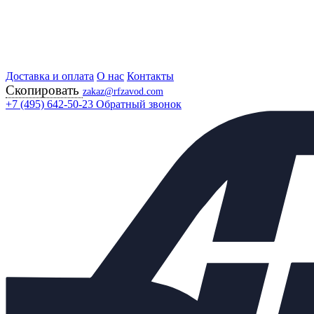
Доставка и оплата
Главная
О нас
Контакты
Скопировать
Продукция
zakaz@rfzavod.com
Регулирующая арматура
+7 (495) 642-50-23
Обратный звонок
Регулирующие клапаны
25Ч945П РОССИЯ
Клапан запорно-
регулирующий КЗР 25ч945п
Ду80 Ру16 ST0.1
Каталог
X
Каталог продукции