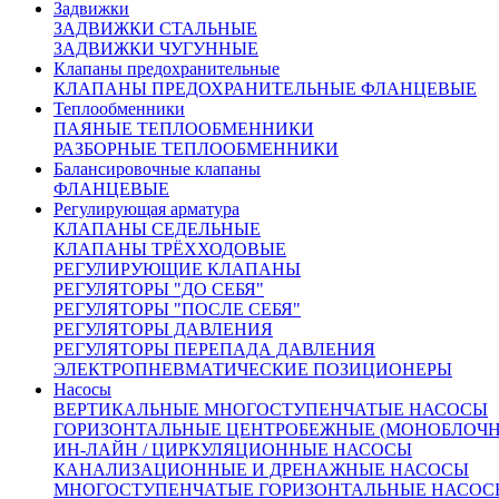
Задвижки
МТ, SP «Regada» различных типов исполнения: в
ЗАДВИЖКИ СТАЛЬНЫЕ
общепромышленном, взрывозащищенном,
ЗАДВИЖКИ ЧУГУННЫЕ
умеренном климатическом. Стандартное
Клапаны предохранительные
исполнение электропривода Regada:
КЛАПАНЫ ПРЕДОХРАНИТЕЛЬНЫЕ ФЛАНЦЕВЫЕ
Теплообменники
электрическое подсоединение – на клеммную
ПАЯНЫЕ ТЕПЛООБМЕННИКИ
колодку;
РАЗБОРНЫЕ ТЕПЛООБМЕННИКИ
механическое присоединение – фланцевое,
Балансировочные клапаны
присоединительная муфта – резьбовая;
ФЛАНЦЕВЫЕ
датчик степени открытия – резисторный
Регулирующая арматура
простой (1x100 Ом), токовый (4-20мА) без
КЛАПАНЫ СЕДЕЛЬНЫЕ
источника питания;
КЛАПАНЫ ТРЁХХОДОВЫЕ
указатель положения;
РЕГУЛИРУЮЩИЕ КЛАПАНЫ
ручной дублер управления.
РЕГУЛЯТОРЫ "ДО СЕБЯ"
РЕГУЛЯТОРЫ "ПОСЛЕ СЕБЯ"
РЕГУЛЯТОРЫ ДАВЛЕНИЯ
РЕГУЛЯТОРЫ ПЕРЕПАДА ДАВЛЕНИЯ
ЭЛЕКТРОПНЕВМАТИЧЕСКИЕ ПОЗИЦИОНЕРЫ
Технические данные
Насосы
электропривода:
ВЕРТИКАЛЬНЫЕ МНОГОСТУПЕНЧАТЫЕ НАСОСЫ
ГОРИЗОНТАЛЬНЫЕ ЦЕНТРОБЕЖНЫЕ (МОНОБЛОЧ
ИН-ЛАЙН / ЦИРКУЛЯЦИОННЫЕ НАСОСЫ
Тип привода
ST 0.1
КАНАЛИЗАЦИОННЫЕ И ДРЕНАЖНЫЕ НАСОСЫ
Рабочий ход, мм
20
32
40
МНОГОСТУПЕНЧАТЫЕ ГОРИЗОНТАЛЬНЫЕ НАСОС