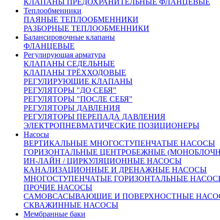
КЛАПАНЫ ПРЕДОХРАНИТЕЛЬНЫЕ ФЛАНЦЕВЫЕ
Теплообменники
ПАЯНЫЕ ТЕПЛООБМЕННИКИ
РАЗБОРНЫЕ ТЕПЛООБМЕННИКИ
Балансировочные клапаны
ФЛАНЦЕВЫЕ
Регулирующая арматура
От 130 577 руб.
КЛАПАНЫ СЕДЕЛЬНЫЕ
(цена с НДС)
КЛАПАНЫ ТРЁХХОДОВЫЕ
Запросить счёт
Купить в 1 клик
РЕГУЛИРУЮЩИЕ КЛАПАНЫ
Другие диаметры:
РЕГУЛЯТОРЫ "ДО СЕБЯ"
РЕГУЛЯТОРЫ "ПОСЛЕ СЕБЯ"
Ду15
74321.00
Ду20
75499.00
Ду25
79127.00
Ду32
85507.00
РЕГУЛЯТОРЫ ДАВЛЕНИЯ
Ду40
90853.00
Ду50
122165.00
Ду65
124167.00
Ду80
130577.00
РЕГУЛЯТОРЫ ПЕРЕПАДА ДАВЛЕНИЯ
Ду100
141662.00
Ду125
175426.00
Ду150
3055890.00
Ду200
ЭЛЕКТРОПНЕВМАТИЧЕСКИЕ ПОЗИЦИОНЕРЫ
409874.00
Ду250
359687.00
Ду300
433664.00
Насосы
Характеристики
ВЕРТИКАЛЬНЫЕ МНОГОСТУПЕНЧАТЫЕ НАСОСЫ
Доставка и оплата:
ГОРИЗОНТАЛЬНЫЕ ЦЕНТРОБЕЖНЫЕ (МОНОБЛОЧ
Похожие товары:
ИН-ЛАЙН / ЦИРКУЛЯЦИОННЫЕ НАСОСЫ
КАНАЛИЗАЦИОННЫЕ И ДРЕНАЖНЫЕ НАСОСЫ
Описание
МНОГОСТУПЕНЧАТЫЕ ГОРИЗОНТАЛЬНЫЕ НАСОС
ПРОЧИЕ НАСОСЫ
САМОВСАСЫВАЮЩИЕ И ПОВЕРХНОСТНЫЕ НАСО
СКВАЖИННЫЕ НАСОСЫ
Клапан запорно-регулирующий КЗР 25ч945п Ду80 Ру16 флан
Мембранные баки
Regada применяется на центральных и индивидуальных теплов