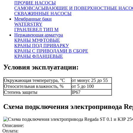
Скорость управления, мм/
ПРОЧИЕ НАСОСЫ
32
мин
САМОВСАСЫВАЮЩИЕ И ПОВЕРХНОСТНЫЕ НАСО
Время закрытия, с
40
60
75
СКВАЖИННЫЕ НАСОСЫ
Усилие на штоке, кН
5,8
7,2
Мембранные баки
повторно-
WATERSTRY
Режим работы
кратковременный
ГРАНЛЕВЕЛ ТИП М
Нержавеющая арматура
Напряжение питания
230В, 50Гц
КРАНЫ МУФТОВЫЕ
(управляющее)
КРАНЫ ПОД ПРИВАРКУ
Мощность потребляемая, Вт
15
КРАНЫ С ПРИВОДАМИ В СБОРЕ
Масса, кг
7,8
КРАНЫ ФЛАНЦЕВЫЕ
Условия эксплуатации:
Окружающая температура, °С
от минус 25 до 55
Относительная влажность, %
от 5 до 100
Степень защиты
IP67
Схема подключения электропривода Re
Описание:
Оплата: