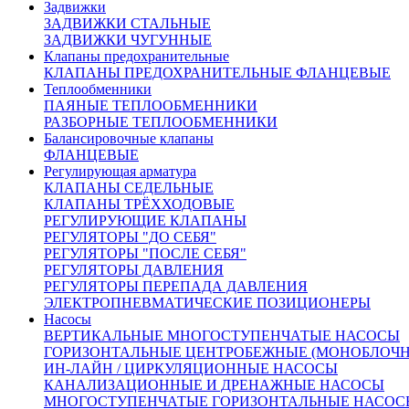
Задвижки
МТ, SP «Regada» различных типов исполнения: в
ЗАДВИЖКИ СТАЛЬНЫЕ
общепромышленном, взрывозащищенном,
ЗАДВИЖКИ ЧУГУННЫЕ
умеренном климатическом. Стандартное
Клапаны предохранительные
исполнение электропривода Regada:
КЛАПАНЫ ПРЕДОХРАНИТЕЛЬНЫЕ ФЛАНЦЕВЫЕ
Теплообменники
электрическое подсоединение – на клеммную
ПАЯНЫЕ ТЕПЛООБМЕННИКИ
колодку;
РАЗБОРНЫЕ ТЕПЛООБМЕННИКИ
механическое присоединение – фланцевое,
Балансировочные клапаны
присоединительная муфта – резьбовая;
ФЛАНЦЕВЫЕ
датчик степени открытия – резисторный
Регулирующая арматура
простой (1x100 Ом), токовый (4-20мА) без
КЛАПАНЫ СЕДЕЛЬНЫЕ
источника питания;
КЛАПАНЫ ТРЁХХОДОВЫЕ
указатель положения;
РЕГУЛИРУЮЩИЕ КЛАПАНЫ
ручной дублер управления.
РЕГУЛЯТОРЫ "ДО СЕБЯ"
РЕГУЛЯТОРЫ "ПОСЛЕ СЕБЯ"
РЕГУЛЯТОРЫ ДАВЛЕНИЯ
РЕГУЛЯТОРЫ ПЕРЕПАДА ДАВЛЕНИЯ
ЭЛЕКТРОПНЕВМАТИЧЕСКИЕ ПОЗИЦИОНЕРЫ
Технические данные
Насосы
электропривода:
ВЕРТИКАЛЬНЫЕ МНОГОСТУПЕНЧАТЫЕ НАСОСЫ
ГОРИЗОНТАЛЬНЫЕ ЦЕНТРОБЕЖНЫЕ (МОНОБЛОЧ
ИН-ЛАЙН / ЦИРКУЛЯЦИОННЫЕ НАСОСЫ
Тип привода
ST 2
КАНАЛИЗАЦИОННЫЕ И ДРЕНАЖНЫЕ НАСОСЫ
Рабочий ход, мм
50
МНОГОСТУПЕНЧАТЫЕ ГОРИЗОНТАЛЬНЫЕ НАСОС