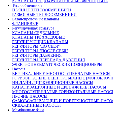
КЛАПАНЫ ПРЕДОХРАНИТЕЛЬНЫЕ ФЛАНЦЕВЫЕ
Теплообменники
ПАЯНЫЕ ТЕПЛООБМЕННИКИ
РАЗБОРНЫЕ ТЕПЛООБМЕННИКИ
Балансировочные клапаны
ФЛАНЦЕВЫЕ
Регулирующая арматура
От 409 874 руб.
КЛАПАНЫ СЕДЕЛЬНЫЕ
(цена с НДС)
КЛАПАНЫ ТРЁХХОДОВЫЕ
Запросить счёт
Купить в 1 клик
РЕГУЛИРУЮЩИЕ КЛАПАНЫ
Другие диаметры:
РЕГУЛЯТОРЫ "ДО СЕБЯ"
РЕГУЛЯТОРЫ "ПОСЛЕ СЕБЯ"
Ду15
74321.00
Ду20
75499.00
Ду25
79127.00
Ду32
85507.00
РЕГУЛЯТОРЫ ДАВЛЕНИЯ
Ду40
90853.00
Ду50
122165.00
Ду65
124167.00
Ду80
130577.00
РЕГУЛЯТОРЫ ПЕРЕПАДА ДАВЛЕНИЯ
Ду100
141662.00
Ду125
175426.00
Ду150
3055890.00
Ду200
ЭЛЕКТРОПНЕВМАТИЧЕСКИЕ ПОЗИЦИОНЕРЫ
409874.00
Ду250
359687.00
Ду300
433664.00
Насосы
Характеристики
ВЕРТИКАЛЬНЫЕ МНОГОСТУПЕНЧАТЫЕ НАСОСЫ
Доставка и оплата:
ГОРИЗОНТАЛЬНЫЕ ЦЕНТРОБЕЖНЫЕ (МОНОБЛОЧ
Похожие товары:
ИН-ЛАЙН / ЦИРКУЛЯЦИОННЫЕ НАСОСЫ
КАНАЛИЗАЦИОННЫЕ И ДРЕНАЖНЫЕ НАСОСЫ
Описание
МНОГОСТУПЕНЧАТЫЕ ГОРИЗОНТАЛЬНЫЕ НАСОС
ПРОЧИЕ НАСОСЫ
САМОВСАСЫВАЮЩИЕ И ПОВЕРХНОСТНЫЕ НАСО
СКВАЖИННЫЕ НАСОСЫ
Клапан регулирующий КЗР 25ч945п Ду200 Ру16 фланцевый
в 
Мембранные баки
применяется на центральных и индивидуальных тепловых пунк