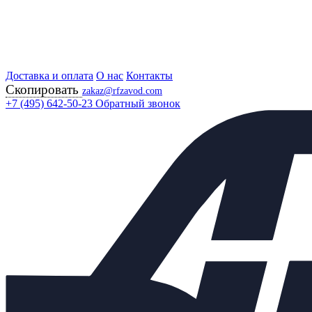
Доставка и оплата
Главная
О нас
Контакты
Скопировать
Продукция
zakaz@rfzavod.com
Регулирующая арматура
+7 (495) 642-50-23
Обратный звонок
Регулирующие клапаны
25Ч945П РОССИЯ
Клапан запорно-
регулирующий КЗР 25ч945п
Ду200 Ру16 ST2
Каталог
X
Каталог продукции