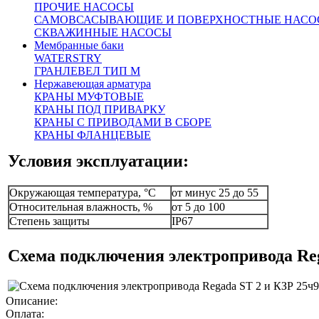
Скорость управления, мм/
ПРОЧИЕ НАСОСЫ
32
мин
САМОВСАСЫВАЮЩИЕ И ПОВЕРХНОСТНЫЕ НАСО
Время закрытия, с
94
СКВАЖИННЫЕ НАСОСЫ
Усилие на штоке, кН
25
Мембранные баки
повторно-
WATERSTRY
Режим работы
кратковременный
ГРАНЛЕВЕЛ ТИП М
Нержавеющая арматура
Напряжение питания
230В, 50Гц
КРАНЫ МУФТОВЫЕ
(управляющее)
КРАНЫ ПОД ПРИВАРКУ
Мощность потребляемая, Вт
60
КРАНЫ С ПРИВОДАМИ В СБОРЕ
Масса, кг
22
КРАНЫ ФЛАНЦЕВЫЕ
Условия эксплуатации:
Окружающая температура, °С
от минус 25 до 55
Относительная влажность, %
от 5 до 100
Степень защиты
IP67
Схема подключения электропривода Re
Описание:
Оплата: