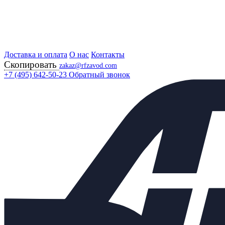
Доставка и оплата
Главная
О нас
Контакты
Скопировать
Продукция
zakaz@rfzavod.com
Регулирующая арматура
+7 (495) 642-50-23
Обратный звонок
Регулирующие клапаны
25Ч37НЖ РОССИЯ
Клапан регулирующий
двухседельный 25ч37нж (НО)
Ду50 Ру16 с МИМ 250
Каталог
X
Каталог продукции