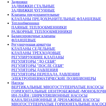
Задвижки
менеджерам
ЗАДВИЖКИ СТАЛЬНЫЕ
Москва и Московская область 3 рабочих дня
ЗАДВИЖКИ ЧУГУННЫЕ
Доставка в другие регионы России рассчитывается
Клапаны предохранительные
индивидуально, с учетом удаленности и ваших пожеланий
КЛАПАНЫ ПРЕДОХРАНИТЕЛЬНЫЕ ФЛАНЦЕВЫЕ
Похожие товары:
Теплообменники
ПАЯНЫЕ ТЕПЛООБМЕННИКИ
РАЗБОРНЫЕ ТЕПЛООБМЕННИКИ
Балансировочные клапаны
ФЛАНЦЕВЫЕ
Регулирующая арматура
КЛАПАНЫ СЕДЕЛЬНЫЕ
КЛАПАНЫ ТРЁХХОДОВЫЕ
РЕГУЛИРУЮЩИЕ КЛАПАНЫ
РЕГУЛЯТОРЫ "ДО СЕБЯ"
РЕГУЛЯТОРЫ "ПОСЛЕ СЕБЯ"
РЕГУЛЯТОРЫ ДАВЛЕНИЯ
РЕГУЛЯТОРЫ ПЕРЕПАДА ДАВЛЕНИЯ
ЭЛЕКТРОПНЕВМАТИЧЕСКИЕ ПОЗИЦИОНЕРЫ
Насосы
ВЕРТИКАЛЬНЫЕ МНОГОСТУПЕНЧАТЫЕ НАСОСЫ
ГОРИЗОНТАЛЬНЫЕ ЦЕНТРОБЕЖНЫЕ (МОНОБЛОЧ
ИН-ЛАЙН / ЦИРКУЛЯЦИОННЫЕ НАСОСЫ
КАНАЛИЗАЦИОННЫЕ И ДРЕНАЖНЫЕ НАСОСЫ
МНОГОСТУПЕНЧАТЫЕ ГОРИЗОНТАЛЬНЫЕ НАСОС