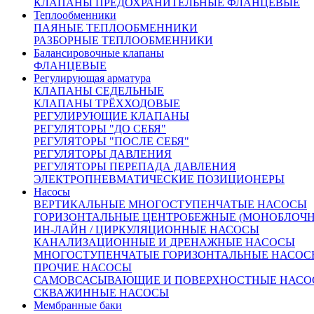
КЛАПАНЫ ПРЕДОХРАНИТЕЛЬНЫЕ ФЛАНЦЕВЫЕ
Теплообменники
ПАЯНЫЕ ТЕПЛООБМЕННИКИ
РАЗБОРНЫЕ ТЕПЛООБМЕННИКИ
Балансировочные клапаны
ФЛАНЦЕВЫЕ
Регулирующая арматура
От 45 705 руб.
КЛАПАНЫ СЕДЕЛЬНЫЕ
(цена с НДС)
КЛАПАНЫ ТРЁХХОДОВЫЕ
Запросить счёт
Купить в 1 клик
РЕГУЛИРУЮЩИЕ КЛАПАНЫ
Другие диаметры:
РЕГУЛЯТОРЫ "ДО СЕБЯ"
РЕГУЛЯТОРЫ "ПОСЛЕ СЕБЯ"
Ду25
31663.00
Ду40
38745.00
Ду50
45705.00
Ду80
78593.00
РЕГУЛЯТОРЫ ДАВЛЕНИЯ
Характеристики
РЕГУЛЯТОРЫ ПЕРЕПАДА ДАВЛЕНИЯ
Доставка и оплата:
ЭЛЕКТРОПНЕВМАТИЧЕСКИЕ ПОЗИЦИОНЕРЫ
Похожие товары:
Насосы
ВЕРТИКАЛЬНЫЕ МНОГОСТУПЕНЧАТЫЕ НАСОСЫ
Описание
ГОРИЗОНТАЛЬНЫЕ ЦЕНТРОБЕЖНЫЕ (МОНОБЛОЧ
ИН-ЛАЙН / ЦИРКУЛЯЦИОННЫЕ НАСОСЫ
КАНАЛИЗАЦИОННЫЕ И ДРЕНАЖНЫЕ НАСОСЫ
МНОГОСТУПЕНЧАТЫЕ ГОРИЗОНТАЛЬНЫЕ НАСОС
Рабочая среда:
вода, воздух, пар.
ПРОЧИЕ НАСОСЫ
Рабочее давление:
до 16 бар.
САМОВСАСЫВАЮЩИЕ И ПОВЕРХНОСТНЫЕ НАСО
Температура рабочей среды:
от - 15 °С до + 150
СКВАЖИННЫЕ НАСОСЫ
°С
Мембранные баки
Температура окружающей среды:
от - 15 °С до