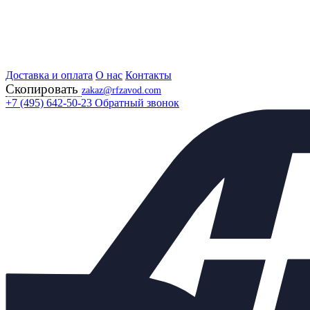
Доставка и оплата
Главная
О нас
Контакты
Скопировать
Продукция
zakaz@rfzavod.com
Регулирующая арматура
+7 (495) 642-50-23
Обратный звонок
Регулирующие клапаны
23НЖ647НЖ РОССИЯ
Клапан регулирующий КТМ
23нж647нж Ду15 Ру16
трехходовой разделительный
с МИМ 200
Каталог
X
Каталог продукции