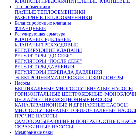
КЛАПАНЫ ПРЕДОХРАНИТЕЛЬНЫЕ ФЛАНЦЕВЫЕ
на сайте.
Теплообменники
Количество:
ПАЯНЫЕ ТЕПЛООБМЕННИКИ
РАЗБОРНЫЕ ТЕПЛООБМЕННИКИ
Балансировочные клапаны
ФЛАНЦЕВЫЕ
Регулирующая арматура
КЛАПАНЫ СЕДЕЛЬНЫЕ
КЛАПАНЫ ТРЁХХОДОВЫЕ
От 51 765 руб.
РЕГУЛИРУЮЩИЕ КЛАПАНЫ
(цена с НДС)
РЕГУЛЯТОРЫ "ДО СЕБЯ"
Запросить счёт
Купить в 1 клик
РЕГУЛЯТОРЫ "ПОСЛЕ СЕБЯ"
Другие диаметры:
РЕГУЛЯТОРЫ ДАВЛЕНИЯ
РЕГУЛЯТОРЫ ПЕРЕПАДА ДАВЛЕНИЯ
Ду15
51765.00
Ду20
54018.00
Ду25
59928.00
Ду32
72411.00
ЭЛЕКТРОПНЕВМАТИЧЕСКИЕ ПОЗИЦИОНЕРЫ
Ду40
73646.00
Ду50
79607.00
Ду65
111545.00
Ду80
120968.00
Насосы
Ду100
126140.00
ВЕРТИКАЛЬНЫЕ МНОГОСТУПЕНЧАТЫЕ НАСОСЫ
Характеристики
ГОРИЗОНТАЛЬНЫЕ ЦЕНТРОБЕЖНЫЕ (МОНОБЛОЧ
Доставка и оплата:
ИН-ЛАЙН / ЦИРКУЛЯЦИОННЫЕ НАСОСЫ
Похожие товары:
КАНАЛИЗАЦИОННЫЕ И ДРЕНАЖНЫЕ НАСОСЫ
МНОГОСТУПЕНЧАТЫЕ ГОРИЗОНТАЛЬНЫЕ НАСОС
Описание
ПРОЧИЕ НАСОСЫ
САМОВСАСЫВАЮЩИЕ И ПОВЕРХНОСТНЫЕ НАСО
СКВАЖИННЫЕ НАСОСЫ
Мембранные баки
Рабочая среда:
Вода, воздух, пар, аммиак,