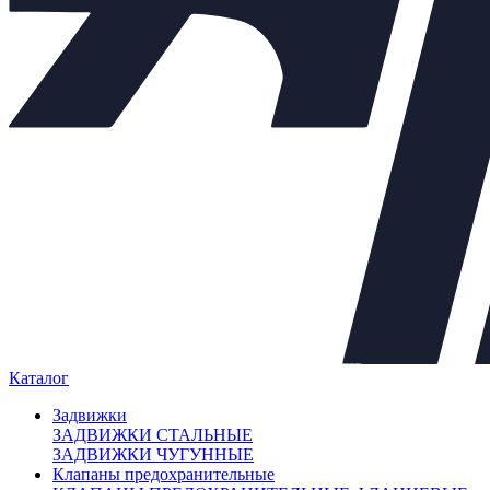
Задвижки
+
Клапаны предохранительные
+
Теплообменники
+
Балансировочные клапаны
+
Регулирующая арматура
−
Клапаны седельные
+
Клапаны трёхходовые
+
Регулирующие клапаны
Регуляторы "до себя"
Регуляторы "после себя"
Регуляторы давления
Регуляторы перепада давления
Электропневматические позиционеры
Насосы
+
Мембранные баки
+
Каталог
Нержавеющая арматура
+
Арт. 700750
Задвижки
ЗАДВИЖКИ СТАЛЬНЫЕ
Внешний вид товара, размеры, количество и параметры
ЗАДВИЖКИ ЧУГУННЫЕ
монтажных элементов зависят от выбранных характеристик
Клапаны предохранительные
конкретного товара и могут отличаться от изображения