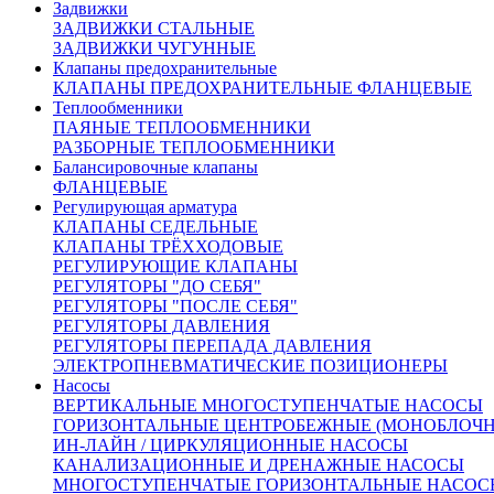
Курьерская – наш менеджер оформит Вам доставку товара
Задвижки
курьером.
После комплектации заказа на складе, Курьерская
ЗАДВИЖКИ СТАЛЬНЫЕ
служба свяжется с вами и уточнит детали доставки.
ЗАДВИЖКИ ЧУГУННЫЕ
По России:
Клапаны предохранительные
С помощью крупнейших транспортных компаний мы
КЛАПАНЫ ПРЕДОХРАНИТЕЛЬНЫЕ ФЛАНЦЕВЫЕ
доставим ваш груз в любую точку России.
Теплообменники
Сроки доставки:
ПАЯНЫЕ ТЕПЛООБМЕННИКИ
Все вопросы по доставке вы можете задать нашим
РАЗБОРНЫЕ ТЕПЛООБМЕННИКИ
менеджерам
Балансировочные клапаны
Москва и Московская область 3 рабочих дня
ФЛАНЦЕВЫЕ
Доставка в другие регионы России рассчитывается
Регулирующая арматура
индивидуально, с учетом удаленности и ваших пожеланий
КЛАПАНЫ СЕДЕЛЬНЫЕ
Похожие товары:
КЛАПАНЫ ТРЁХХОДОВЫЕ
РЕГУЛИРУЮЩИЕ КЛАПАНЫ
Арт. 150164
РЕГУЛЯТОРЫ "ДО СЕБЯ"
Нет в наличии
РЕГУЛЯТОРЫ "ПОСЛЕ СЕБЯ"
DN 300
РЕГУЛЯТОРЫ ДАВЛЕНИЯ
825 000 руб.
РЕГУЛЯТОРЫ ПЕРЕПАДА ДАВЛЕНИЯ
ЭЛЕКТРОПНЕВМАТИЧЕСКИЕ ПОЗИЦИОНЕРЫ
Насосы
ВЕРТИКАЛЬНЫЕ МНОГОСТУПЕНЧАТЫЕ НАСОСЫ
ГОРИЗОНТАЛЬНЫЕ ЦЕНТРОБЕЖНЫЕ (МОНОБЛОЧ
ИН-ЛАЙН / ЦИРКУЛЯЦИОННЫЕ НАСОСЫ
КАНАЛИЗАЦИОННЫЕ И ДРЕНАЖНЫЕ НАСОСЫ
МНОГОСТУПЕНЧАТЫЕ ГОРИЗОНТАЛЬНЫЕ НАСОС