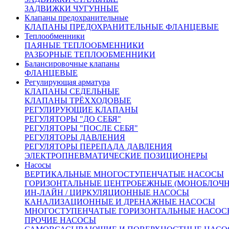
ЗАДВИЖКИ ЧУГУННЫЕ
Клапаны предохранительные
КЛАПАНЫ ПРЕДОХРАНИТЕЛЬНЫЕ ФЛАНЦЕВЫЕ
Теплообменники
От 14 700 руб.
ПАЯНЫЕ ТЕПЛООБМЕННИКИ
(цена с НДС)
РАЗБОРНЫЕ ТЕПЛООБМЕННИКИ
Запросить счёт
Купить в 1 клик
Балансировочные клапаны
Другие диаметры:
ФЛАНЦЕВЫЕ
Регулирующая арматура
Dn 15
3300.00 руб.
Dn 20
4700.00 руб.
Dn 25
5800.00 руб.
Dn 32
КЛАПАНЫ СЕДЕЛЬНЫЕ
85000.00 руб.
Dn 150
105000.00 руб.
Dn 200
170000.00 руб.
КЛАПАНЫ ТРЁХХОДОВЫЕ
Доставка и оплата:
РЕГУЛИРУЮЩИЕ КЛАПАНЫ
Похожие товары:
РЕГУЛЯТОРЫ "ДО СЕБЯ"
Описание:
РЕГУЛЯТОРЫ "ПОСЛЕ СЕБЯ"
Кран шаровой Сhernoff серия 2000 применяется в качестве за
РЕГУЛЯТОРЫ ДАВЛЕНИЯ
нейтральными газами. Установка кранов данной серии возмо
РЕГУЛЯТОРЫ ПЕРЕПАДА ДАВЛЕНИЯ
ЭЛЕКТРОПНЕВМАТИЧЕСКИЕ ПОЗИЦИОНЕРЫ
Насосы
Технические параметры крана шаровог
ВЕРТИКАЛЬНЫЕ МНОГОСТУПЕНЧАТЫЕ НАСОСЫ
ГОРИЗОНТАЛЬНЫЕ ЦЕНТРОБЕЖНЫЕ (МОНОБЛОЧ
Диаметр номинальный DN - 50 мм
ИН-ЛАЙН / ЦИРКУЛЯЦИОННЫЕ НАСОСЫ
Давление номинальное PN - 40 бар
КАНАЛИЗАЦИОННЫЕ И ДРЕНАЖНЫЕ НАСОСЫ
Класс герметичности по ГОСТ 9544-2015 - "A"
МНОГОСТУПЕНЧАТЫЕ ГОРИЗОНТАЛЬНЫЕ НАСОС
Материал корпуса - Нержавеющая сталь SS304
ПРОЧИЕ НАСОСЫ
Материал шара - Нержавеющая сталь SS304