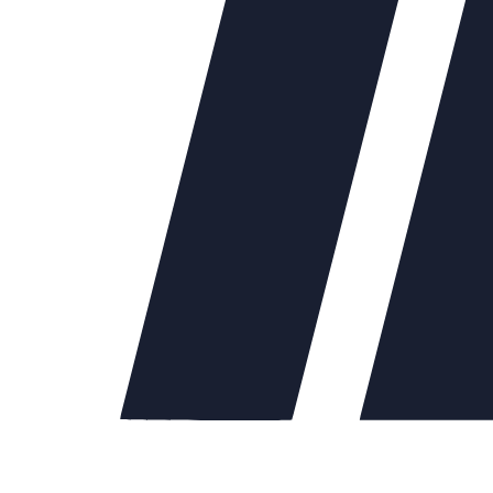
порной арматуры в системах теплоснабжения, водоснабжения, в 
жна в системы, транспортирующие жидкие
о с рукояткой Ду50 Ру40
разная среда, нейтральные жидкости, нейтральные среды
 Пневматические системы