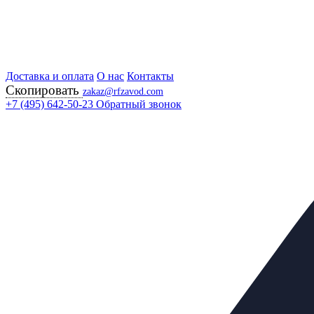
Доставка и оплата
Главная
О нас
Контакты
Скопировать
Продукция
zakaz@rfzavod.com
Нержавеющая арматура
+7 (495) 642-50-23
Обратный звонок
Краны фланцевые
Краны трехходовые
Кран шаровой полн
нержавеющий фланце
Каталог
X
Каталог продукции
Задвижки
+