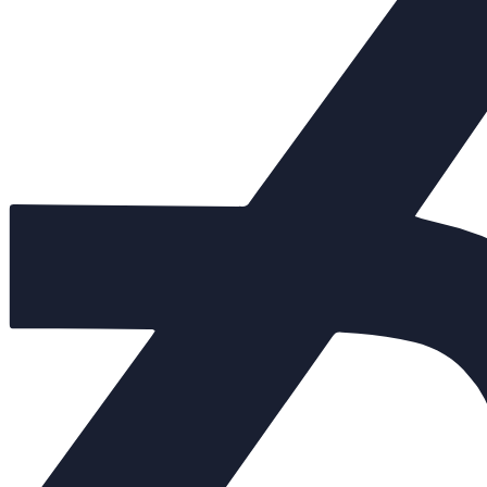
Доставка в другие регионы России рассчитывается индивидуал
Похожие товары:
Арт.
Нет в наличии
Dn 100
82 000 руб.
Арт.
Нет в наличии
Dn 80
71 000 руб.
Арт.
Нет в наличии
Dn 65
61 000 руб.
Арт.
Нет в наличии