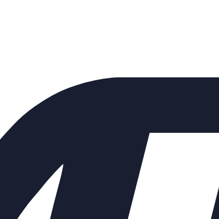
опроходной КШФПТ Ду50 Ру40 
вый трехсоставной с рукоятк