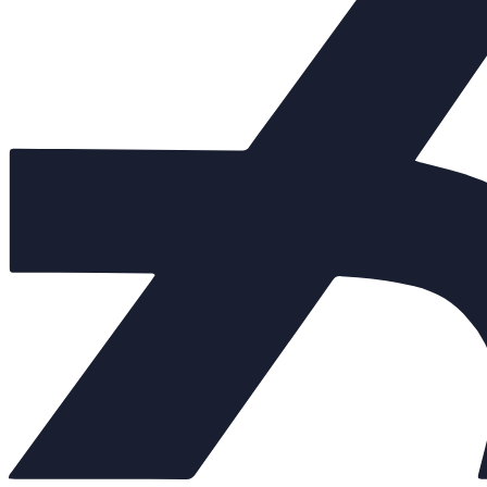
Клапаны предохранительные
+
Теплообменники
+
Балансировочные клапаны
+
Регулирующая арматура
+
Насосы
+
Мембранные баки
+
Нержавеющая арматура
−
Краны муфтовые
Краны под приварку
Краны с приводами в сборе
+
Краны фланцевые
−
Краны двухходовые
Краны трехходовые
Межфланцевые краны
Рабочее давление 40
Рабочее давление 40 с ISO фланцем
Рабочее давление 63
Рабочее давление 63 с ISO фланцем
Арт. 200006
Внешний вид товара, размеры, количество и параметры монтажн
Характеристики: