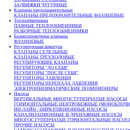
R=- мм
ЗАДВИЖКИ ЧУГУННЫЕ
H=150 мм
Клапаны предохранительные
h
=38 мм
1
КЛАПАНЫ ПРЕДОХРАНИТЕЛЬНЫЕ ФЛАНЦЕВЫЕ
L
=32 мм
1
Теплообменники
L
=52 мм
2
ПАЯНЫЕ ТЕПЛООБМЕННИКИ
РАЗБОРНЫЕ ТЕПЛООБМЕННИКИ
Балансировочные клапаны
Спецификация
ФЛАНЦЕВЫЕ
Регулирующая арматура
КЛАПАНЫ СЕДЕЛЬНЫЕ
1
Корпус
Нержавеющая сталь
КЛАПАНЫ ТРЁХХОДОВЫЕ
2
Седло клапана
Х39CrMo17-1 (4Х13)
РЕГУЛИРУЮЩИЕ КЛАПАНЫ
3
Тарелка
Х39CrMo17-1 (4Х13)
РЕГУЛЯТОРЫ "ДО СЕБЯ"
РЕГУЛЯТОРЫ "ПОСЛЕ СЕБЯ"
4
Колокол
CuZn39Pb2 (латунь)
РЕГУЛЯТОРЫ ДАВЛЕНИЯ
5
Стержень
X20Cr13 (сталь)
РЕГУЛЯТОРЫ ПЕРЕПАДА ДАВЛЕНИЯ
6
Пружина
51CrV4 (сталь)
ЭЛЕКТРОПНЕВМАТИЧЕСКИЕ ПОЗИЦИОНЕРЫ
Насосы
Диапазоны настройки давления
ВЕРТИКАЛЬНЫЕ МНОГОСТУПЕНЧАТЫЕ НАСОСЫ
ГОРИЗОНТАЛЬНЫЕ ЦЕНТРОБЕЖНЫЕ (МОНОБЛОЧ
срабатывания:
ИН-ЛАЙН / ЦИРКУЛЯЦИОННЫЕ НАСОСЫ
КАНАЛИЗАЦИОННЫЕ И ДРЕНАЖНЫЕ НАСОСЫ
Жидкости и воздух
МНОГОСТУПЕНЧАТЫЕ ГОРИЗОНТАЛЬНЫЕ НАСОС
max=25 бар
ПРОЧИЕ НАСОСЫ
min=0,5 бар