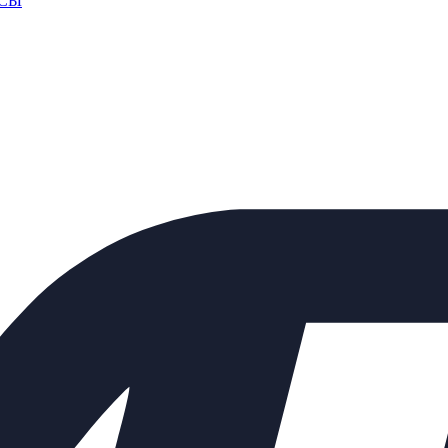
СЫ
 счета. Счет формирует ваш персональный менеджер после подтв
КАД
омпании
курьером.
После комплектации заказа на складе, Курьерская слу
аш груз в любую точку России.
ьно, с учетом удаленности и ваших пожеланий