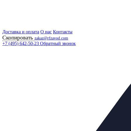
Доставка и оплата
Главная
О нас
Контакты
Скопировать
Продукция
zakaz@rfzavod.com
Клапаны предохранительные
+7 (495) 642-50-23
Обратный звонок
Клапаны предохранительные фланцевые
Клапаны предохранительные фланцевые рабочее давлени
Клапан предохранит
нержавеющей стали 
Каталог
X
Каталог продукции
Задвижки
+