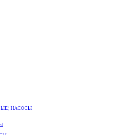
НЫЕ) НАСОСЫ
Ы