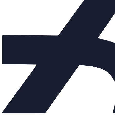
Клапаны предохранительные
−
Клапаны предохранительные фланцевые
−
Рабочее давление 16
Рабочее давление 25
Теплообменники
+
Балансировочные клапаны
+
Регулирующая арматура
+
Насосы
+
Мембранные баки
+
Нержавеющая арматура
+
Арт. tk-8344
Внешний вид товара, размеры, количество и параметры монтажн
Количество:
От 21 312 руб.
(цена с НДС)
Запросить счёт
Купить в 1 клик
Другие диаметры: